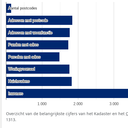
Aantal postcodes
Aantal postcodes
Adressen met postcode
Adressen met postcode
Adressen met woonfunctie
Adressen met woonfunctie
Panden met adres
Panden met adres
Percelen met adres
Percelen met adres
Woningvoorraad
Woningvoorraad
Huishoudens
Huishoudens
Inwoners
Inwoners
1.000
2.000
3.000
Overzicht van de belangrijkste cijfers van het Kadaster en het
1313.