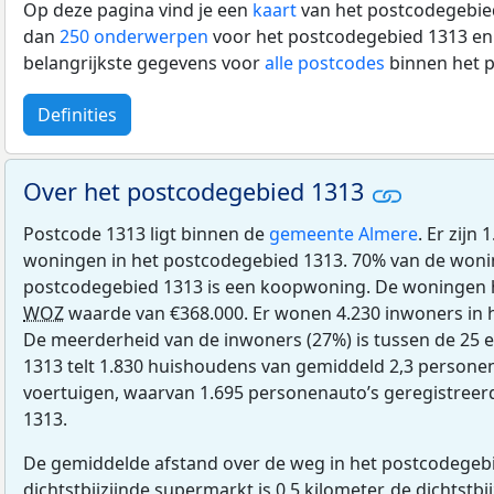
Op deze pagina vind je een
kaart
van het postcodegebied
dan
250 onderwerpen
voor het postcodegebied 1313 en 
belangrijkste gegevens voor
alle postcodes
binnen het 
Definities
Over het postcodegebied 1313
Postcode 1313 ligt binnen de
gemeente Almere
. Er zijn
woningen in het postcodegebied 1313. 70% van de woni
postcodegebied 1313 is een koopwoning. De woningen
WOZ
waarde van €368.000. Er wonen 4.230 inwoners in 
De meerderheid van de inwoners (27%) is tussen de 25 e
1313 telt 1.830 huishoudens van gemiddeld 2,3 personen.
voertuigen, waarvan 1.695 personenauto’s geregistreer
1313.
De gemiddelde afstand over de weg in het postcodegebi
dichtstbijzijnde supermarkt is 0,5 kilometer, de dichtstbi