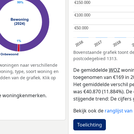
€150.000
€150.000
€100.000
€100.000
€50.000
€50.000
2
2016
2018
2017
Bovenstaande grafiek toont 
postcodegebied 1313.
woningen naar verschillende
De gemiddelde
WOZ
wonin
ning, type, soort woning en
toegenomen van €169 in 201
dden van de grafiek. Klik op
Het gemiddelde verschil pe
was €40.870 (11.884%). De 
 de woningkenmerken.
stijgende trend: De cijfers 
Bekijk ook de
ranglijst va
Toelichting