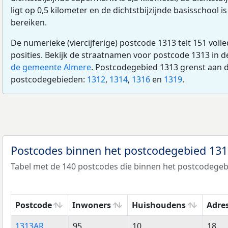
ligt op 0,5 kilometer en de dichtstbijzijnde basisschool is
bereiken.
De numerieke (viercijferige) postcode 1313 telt 151 voll
posities. Bekijk de straatnamen voor postcode 1313 in 
de gemeente Almere
. Postcodegebied 1313 grenst aan 
postcodegebieden:
1312
,
1314
,
1316
en
1319
.
Postcodes binnen het postcodegebied 13
Tabel met de 140 postcodes die binnen het postcodegebi
Postcode
Inwoners
Huishoudens
Adre
Postcode
Inwoners
Huishoudens
Adre
1313AR
95
10
18