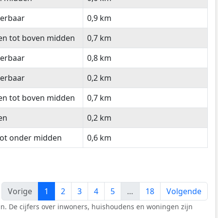
eerbaar
0,9 km
en tot boven midden
0,7 km
eerbaar
0,8 km
eerbaar
0,2 km
en tot boven midden
0,7 km
en
0,2 km
tot onder midden
0,6 km
Vorige
1
2
3
4
5
…
18
Volgende
n. De cijfers over inwoners, huishoudens en woningen zijn