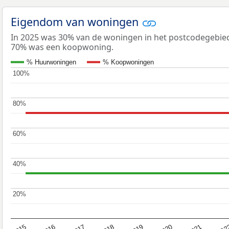
Eigendom van woningen
In 2025 was 30% van de woningen in het postcodegebi
70% was een koopwoning.
% Huurwoningen
% Koopwoningen
100%
100%
80%
80%
60%
60%
40%
40%
20%
20%