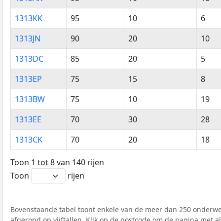
1313KK
95
10
6
1313JN
90
20
10
1313DC
85
20
5
1313EP
75
15
8
1313BW
75
10
19
1313EE
70
30
28
1313CK
70
20
18
Toon 1 tot 8 van 140 rijen
Toon
rijen
Bovenstaande tabel toont enkele van de meer dan 250 onderwer
afgerond op vijftallen. Klik op de postcode om de pagina met a