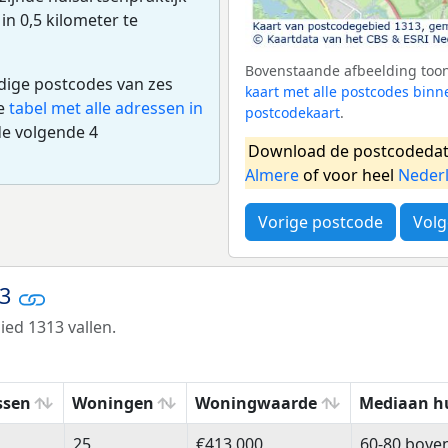
 in 0,5 kilometer te
Bovenstaande afbeelding toont
edige postcodes van zes
kaart met alle postcodes bin
de
tabel met alle adressen in
postcodekaart
.
de volgende 4
Download de postcodedat
Almere
of voor heel
Neder
Vorige postcode
Volg
13
ed 1313 vallen.
ssen
Woningen
Woningwaarde
Mediaan h
ssen
Woningen
Woningwaarde
Mediaan h
25
€413.000
60-80 bove