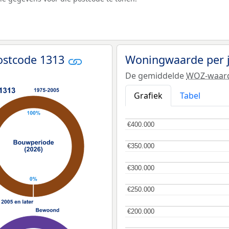
ostcode 1313
Woningwaarde per 
De gemiddelde
WOZ-waar
Grafiek
Tabel
€400.000
€400.000
€350.000
€350.000
€300.000
€300.000
€250.000
€250.000
€200.000
€200.000