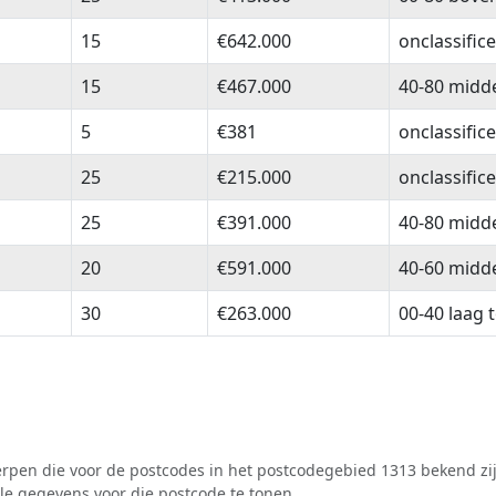
15
€642.000
onclassific
15
€467.000
40-80 midd
5
€381
onclassific
25
€215.000
onclassific
25
€391.000
40-80 midd
20
€591.000
40-60 midd
30
€263.000
00-40 laag 
pen die voor de postcodes in het postcodegebied 1313 bekend zij
lle gegevens voor die postcode te tonen.