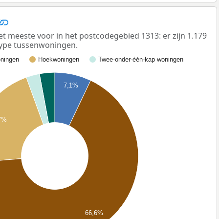
meeste voor in het postcodegebied 1313: er zijn 1.179
ype tussenwoningen.
ningen
Hoekwoningen
Twee-onder-één-kap woningen
7,1%
7%
66,6%