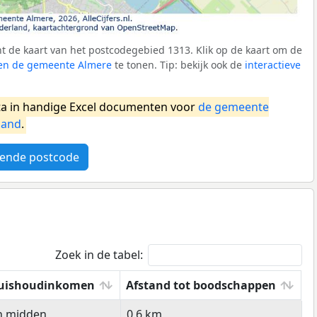
 de kaart van het postcodegebied 1313. Klik op de kaart om de
nen de gemeente Almere
te tonen. Tip: bekijk ook de
interactieve
a in handige Excel documenten voor
de gemeente
land
.
ende postcode
Zoek in de tabel:
uishoudinkomen
Afstand tot boodschappen
uishoudinkomen
Afstand tot boodschappen
n midden
0,6 km