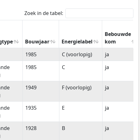
Zoek in de tabel:
Bebouwde
gtype
Bouwjaar
Energielabel
kom
gtype
Bouwjaar
Energielabel
Bebouwde
1985
C (voorlopig)
ja
kom
ande
1985
C
ja
g
ande
1949
F (voorlopig)
ja
g
ande
1935
E
ja
g
ande
1928
B
ja
g