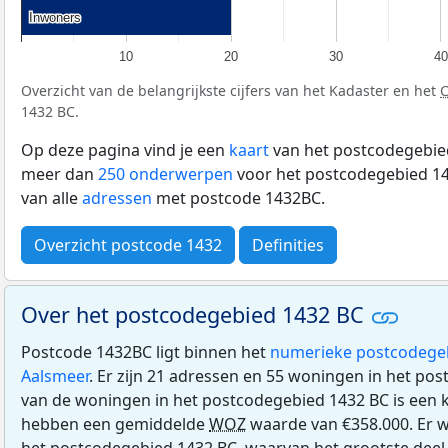
Inwoners
Inwoners
10
20
30
40
Overzicht van de belangrijkste cijfers van het Kadaster en het
1432 BC.
Op deze pagina vind je een
kaart
van het postcodegebied
meer dan
250 onderwerpen
voor het postcodegebied 14
van alle
adressen
met postcode 1432BC.
Overzicht postcode 1432
Definities
Over het postcodegebied 1432 BC
Postcode 1432BC ligt binnen het
numerieke postcodege
Aalsmeer
. Er zijn 21 adressen en 55 woningen in het po
van de woningen in het postcodegebied 1432 BC is ee
hebben een gemiddelde
WOZ
waarde van €358.000. Er w
het postcodegebied 1432 BC, waarvan het grootste deel 