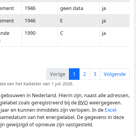
tement
1946
geen data
ja
tement
1946
E
ja
ande
1990
C
ja
g
Vorige
1
2
3
Volgende
ta van het Kadaster van 1 juli 2026.
gebouwen in Nederland. Hierin zijn, naast alle adressen,
gielabel zoals geregistreerd bij de
RVO
weergegeven.
0 jaar en kunnen inmiddels zijn verlopen. In de
Excel-
pnamedatum van het energielabel. De gegevens in deze
n gewijzigd of opnieuw zijn vastgesteld.