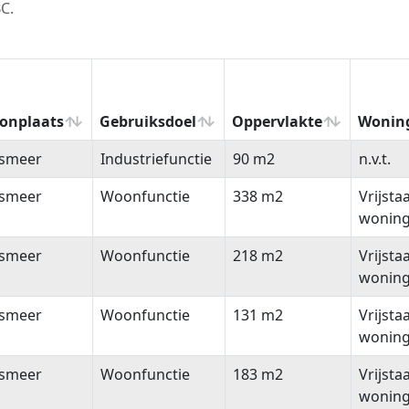
C.
onplaats
Gebruiksdoel
Oppervlakte
Wonin
onplaats
Gebruiksdoel
Oppervlakte
Wonin
lsmeer
Industriefunctie
90 m2
n.v.t.
lsmeer
Woonfunctie
338 m2
Vrijsta
wonin
lsmeer
Woonfunctie
218 m2
Vrijsta
wonin
lsmeer
Woonfunctie
131 m2
Vrijsta
wonin
lsmeer
Woonfunctie
183 m2
Vrijsta
wonin