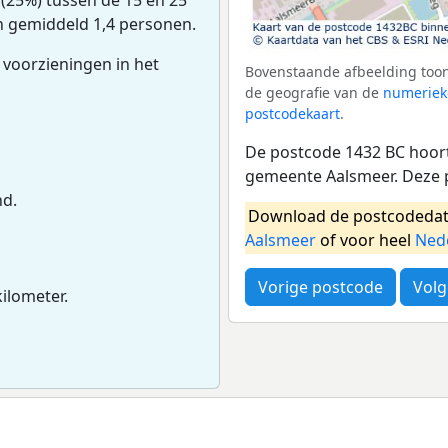
an gemiddeld 1,4 personen.
 voorzieningen in het
Bovenstaande afbeelding toon
de geografie van de
numeriek
postcodekaart
.
De postcode 1432 BC hoort
gemeente Aalsmeer. Deze 
nd.
Download de postcodedat
Aalsmeer
of voor heel
Ned
Vorige postcode
Volg
kilometer.