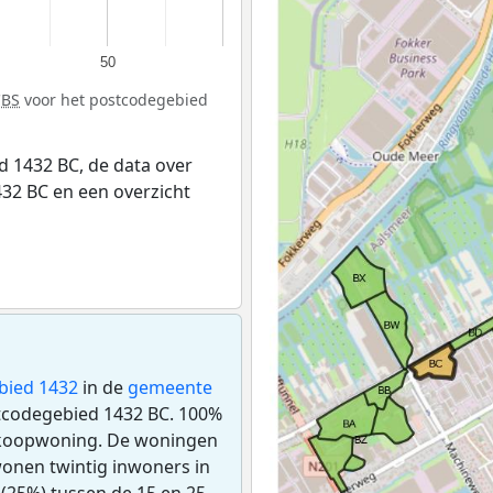
50
CBS
voor het postcodegebied
 1432 BC, de data over
32 BC en een overzicht
bied 1432
in de
gemeente
stcodegebied 1432 BC. 100%
n koopwoning. De woningen
onen twintig inwoners in
(25%) tussen de 15 en 25