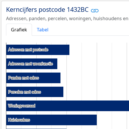
Kerncijfers postcode 1432BC
Adressen, panden, percelen, woningen, huishoudens en
Grafiek
Tabel
Adressen met postcode
Adressen met postcode
Adressen met woonfunctie
Adressen met woonfunctie
Panden met adres
Panden met adres
Percelen met adres
Percelen met adres
Woningvoorraad
Woningvoorraad
Huishoudens
Huishoudens