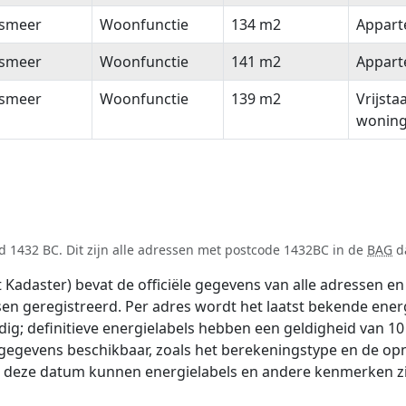
lsmeer
Woonfunctie
134 m2
Appar
lsmeer
Woonfunctie
141 m2
Appar
lsmeer
Woonfunctie
139 m2
Vrijsta
wonin
 1432 BC. Dit zijn alle adressen met postcode 1432BC in de
BAG
da
adaster) bevat de officiële gegevens van alle adressen en 
tsen geregistreerd. Per adres wordt het laatst bekende ener
ldig; definitieve energielabels hebben een geldigheid van 1
 gegevens beschikbaar, zoals het berekeningstype en de o
na deze datum kunnen energielabels en andere kenmerken zij