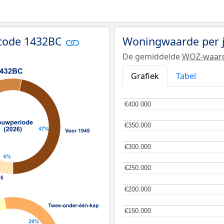
tcode 1432BC
Woningwaarde per 
De gemiddelde
WOZ-waar
Grafiek
Tabel
€400.000
€400.000
€350.000
€350.000
€300.000
€300.000
€250.000
€250.000
€200.000
€200.000
€150.000
€150.000