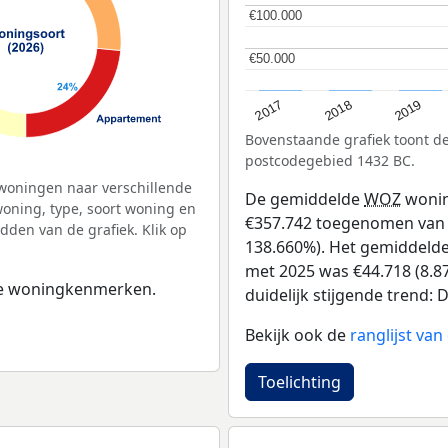
€100.000
€100.000
€50.000
€50.000
2017
2019
2018
Bovenstaande grafiek toont 
postcodegebied 1432 BC.
woningen naar verschillende
De gemiddelde
WOZ
wonin
ning, type, soort woning en
€357.742 toegenomen van €2
dden van de grafiek. Klik op
138.660%). Het gemiddelde 
met 2025 was €44.718 (8.87
 de woningkenmerken.
duidelijk stijgende trend: D
Bekijk ook de
ranglijst va
Toelichting