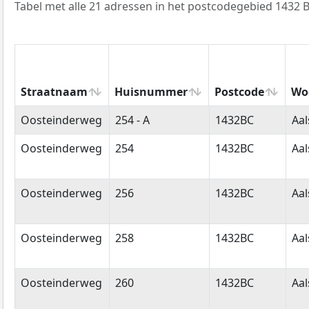
Tabel met alle 21 adressen in het postcodegebied 1432 B
Straatnaam
Huisnummer
Postcode
Wo
Straatnaam
Huisnummer
Postcode
Wo
Oosteinderweg
254 - A
1432BC
Aa
Oosteinderweg
254
1432BC
Aa
Oosteinderweg
256
1432BC
Aa
Oosteinderweg
258
1432BC
Aa
Oosteinderweg
260
1432BC
Aa