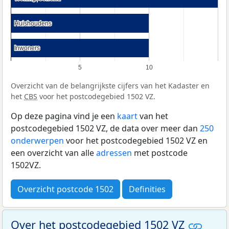
Huishoudens
Huishoudens
Inwoners
Inwoners
5
10
Overzicht van de belangrijkste cijfers van het Kadaster en
het
CBS
voor het postcodegebied 1502 VZ.
Op deze pagina vind je een
kaart
van het
postcodegebied 1502 VZ, de data over meer dan
250
onderwerpen
voor het postcodegebied 1502 VZ en
een overzicht van alle
adressen
met postcode
1502VZ.
Overzicht postcode 1502
Definities
Over het postcodegebied 1502 VZ