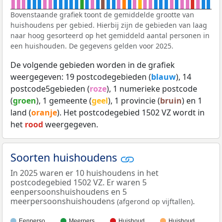
Bovenstaande grafiek toont de gemiddelde grootte van
huishoudens per gebied. Hierbij zijn de gebieden van laag
naar hoog gesorteerd op het gemiddeld aantal personen in
een huishouden. De gegevens gelden voor 2025.
De volgende gebieden worden in de grafiek
weergegeven: 19 postcodegebieden (
blauw
), 14
postcode5gebieden (
roze
), 1 numerieke postcode
(
groen
), 1 gemeente (
geel
), 1 provincie (
bruin
) en 1
land (
oranje
). Het postcodegebied 1502 VZ wordt in
het
rood
weergegeven.
Soorten huishoudens
In 2025 waren er 10 huishoudens in het
postcodegebied 1502 VZ. Er waren 5
eenpersoonshuishoudens en 5
meerpersoonshuishoudens
.
(afgerond op vijftallen)
Eenperso…
Meerpers…
Huishoud…
Huishoud…