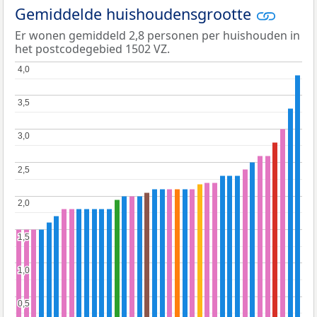
Gemiddelde huishoudensgrootte
Er wonen gemiddeld 2,8 personen per huishouden in
het postcodegebied 1502 VZ.
4,0
4,0
3,5
3,5
3,0
3,0
2,5
2,5
2,0
2,0
1,5
1,5
1,0
1,0
0,5
0,5