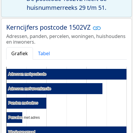
huisnummerreeks 29 t/m 51.
Kerncijfers postcode 1502VZ
Adressen, panden, percelen, woningen, huishoudens
en inwoners.
Grafiek
Tabel
Adressen met postcode
Adressen met postcode
Adressen met woonfunctie
Adressen met woonfunctie
Panden met adres
Panden met adres
Percelen met adres
Percelen met adres
Woningvoorraad
Woningvoorraad