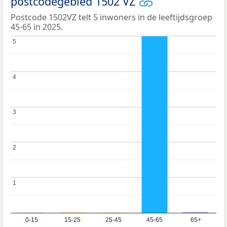
postcodegebied 1502 VZ
Postcode 1502VZ telt 5 inwoners in de leeftijdsgroep
45-65 in 2025.
5
5
4
4
3
3
2
2
1
1
0-15
15-25
25-45
45-65
65+