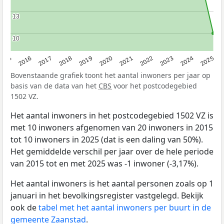
13
13
10
10
2015
2016
2017
2018
2019
2020
2021
2022
2023
2024
2025
Bovenstaande grafiek toont het aantal inwoners per jaar op
basis van de data van het
CBS
voor het postcodegebied
1502 VZ.
Het aantal inwoners in het postcodegebied 1502 VZ is
met 10 inwoners afgenomen van 20 inwoners in 2015
tot 10 inwoners in 2025 (dat is een daling van 50%).
Het gemiddelde verschil per jaar over de hele periode
van 2015 tot en met 2025 was -1 inwoner (-3,17%).
Het aantal inwoners is het aantal personen zoals op 1
januari in het bevolkingsregister vastgelegd. Bekijk
ook de
tabel met het aantal inwoners per buurt in de
gemeente Zaanstad
.