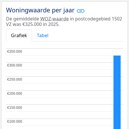
Woningwaarde per jaar
De gemiddelde
WOZ-waarde
in postcodegebied 1502
VZ was €325.000 in 2025.
Grafiek
Tabel
€350.000
€350.000
€300.000
€300.000
€250.000
€250.000
€200.000
€200.000
€150.000
€150.000
€100.000
€100.000