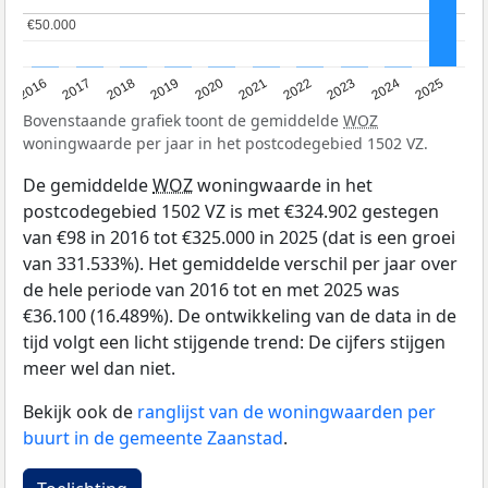
€50.000
€50.000
2016
2017
2018
2019
2020
2021
2022
2023
2024
2025
Bovenstaande grafiek toont de gemiddelde
WOZ
woningwaarde per jaar in het postcodegebied 1502 VZ.
De gemiddelde
WOZ
woningwaarde in het
postcodegebied 1502 VZ is met €324.902 gestegen
van €98 in 2016 tot €325.000 in 2025 (dat is een groei
van 331.533%). Het gemiddelde verschil per jaar over
de hele periode van 2016 tot en met 2025 was
€36.100 (16.489%). De ontwikkeling van de data in de
tijd volgt een licht stijgende trend: De cijfers stijgen
meer wel dan niet.
Bekijk ook de
ranglijst van de woningwaarden per
buurt in de gemeente Zaanstad
.