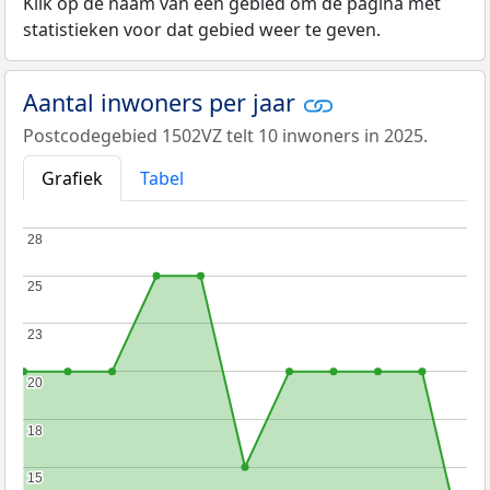
Klik op de naam van een gebied om de pagina met
statistieken voor dat gebied weer te geven.
Aantal inwoners per jaar
Postcodegebied 1502VZ telt 10 inwoners in 2025.
Grafiek
Tabel
28
28
25
25
23
23
20
20
18
18
15
15