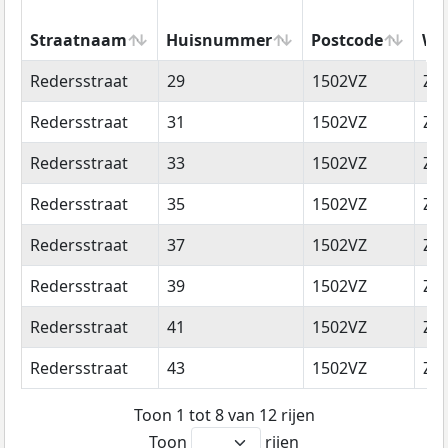
Straatnaam
Huisnummer
Postcode
Wo
Straatnaam
Huisnummer
Postcode
Wo
Redersstraat
29
1502VZ
Za
Redersstraat
31
1502VZ
Za
Redersstraat
33
1502VZ
Za
Redersstraat
35
1502VZ
Za
Redersstraat
37
1502VZ
Za
Redersstraat
39
1502VZ
Za
Redersstraat
41
1502VZ
Za
Redersstraat
43
1502VZ
Za
Toon 1 tot 8 van 12 rijen
Toon
rijen