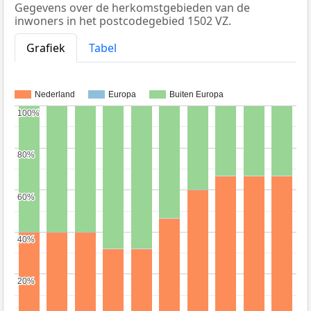
Gegevens over de herkomstgebieden van de
inwoners in het postcodegebied 1502 VZ.
Grafiek
Tabel
Nederland
Europa
Buiten Europa
100%
100%
80%
80%
60%
60%
40%
40%
20%
20%