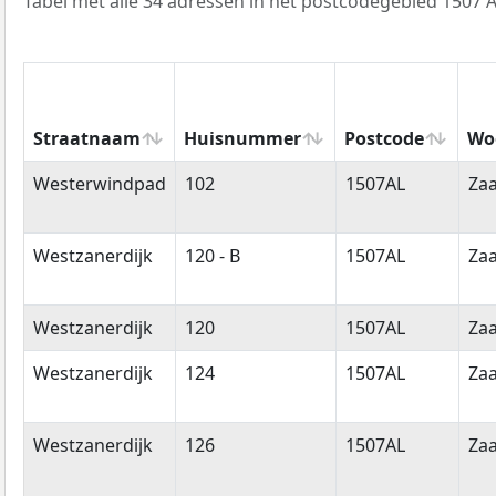
Tabel met alle 34 adressen in het postcodegebied 1507 A
Straatnaam
Huisnummer
Postcode
Wo
Straatnaam
Huisnummer
Postcode
Wo
Westerwindpad
102
1507AL
Za
Westzanerdijk
120 - B
1507AL
Za
Westzanerdijk
120
1507AL
Za
Westzanerdijk
124
1507AL
Za
Westzanerdijk
126
1507AL
Za