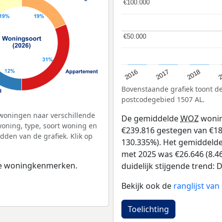
€100.000
€100.000
€50.000
€50.000
2
2016
2018
2017
Bovenstaande grafiek toont 
postcodegebied 1507 AL.
woningen naar verschillende
De gemiddelde
WOZ
wonin
ning, type, soort woning en
€239.816 gestegen van €184
dden van de grafiek. Klik op
130.335%). Het gemiddelde 
met 2025 was €26.646 (8.46
 de woningkenmerken.
duidelijk stijgende trend: De
Bekijk ook de
ranglijst va
Toelichting