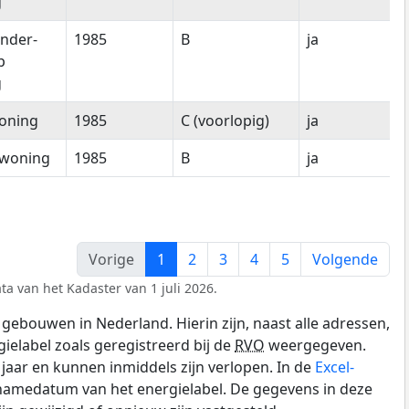
g
nder-
1985
B
ja
p
g
oning
1985
C (voorlopig)
ja
woning
1985
B
ja
Vorige
1
2
3
4
5
Volgende
ta van het Kadaster van 1 juli 2026.
gebouwen in Nederland. Hierin zijn, naast alle adressen,
gielabel zoals geregistreerd bij de
RVO
weergegeven.
0 jaar en kunnen inmiddels zijn verlopen. In de
Excel-
pnamedatum van het energielabel. De gegevens in deze