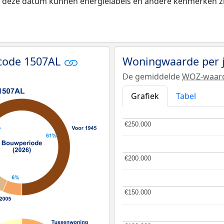
na deze datum kunnen energielabels en andere kenmerken zij
tcode 1507AL
Woningwaarde per 
De gemiddelde
WOZ-waar
Grafiek
Tabel
€250.000
€250.000
€200.000
€200.000
€150.000
€150.000