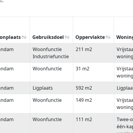
L.
onplaats
Gebruiksdoel
Oppervlakte
Wonin
onplaats
Gebruiksdoel
Oppervlakte
Wonin
andam
Woonfunctie
211 m2
Vrijsta
Industriefunctie
wonin
andam
Woonfunctie
31 m2
Vrijsta
wonin
andam
Ligplaats
592 m2
Ligplaa
andam
Woonfunctie
149 m2
Vrijsta
wonin
andam
Woonfunctie
111 m2
Twee-o
één-ka