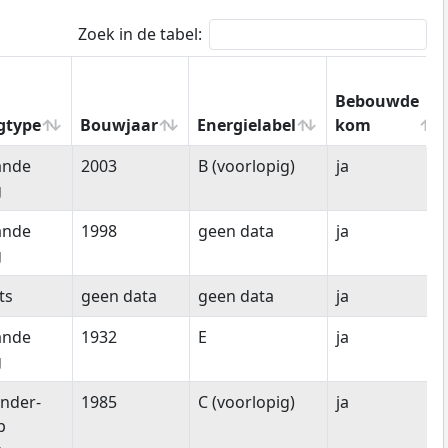
Zoek in de tabel:
Bebouwde
gtype
Bouwjaar
Energielabel
kom
gtype
Bouwjaar
Energielabel
Bebouwde
ande
2003
B (voorlopig)
ja
kom
g
ande
1998
geen data
ja
g
ts
geen data
geen data
ja
ande
1932
E
ja
g
nder-
1985
C (voorlopig)
ja
p