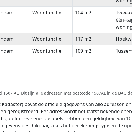
wonin
andam
Woonfunctie
104 m2
Twee-o
één-ka
wonin
andam
Woonfunctie
117 m2
Hoekw
andam
Woonfunctie
109 m2
Tussen
 1507 AL. Dit zijn alle adressen met postcode 1507AL in de
BAG
da
adaster) bevat de officiële gegevens van alle adressen en 
tsen geregistreerd. Per adres wordt het laatst bekende ener
ldig; definitieve energielabels hebben een geldigheid van 1
 gegevens beschikbaar, zoals het berekeningstype en de o