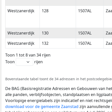
Westzanerdijk
128
1507AL
Za
Westzanerdijk
130
1507AL
Za
Westzanerdijk
132
1507AL
Za
Toon 1 tot 8 van 34 rijen
Toon
rijen
Bovenstaande tabel toont de 34 adressen in het postcodegebied
De BAG (Basisregistratie Adressen en Gebouwen van het K
alle panden, verblijfsobjecten, standplaatsen en ligplaa
Voorlopige energielabels zijn indicatief en niet rechtsge
download voor de gemeente Zaanstad
zijn aanvullende