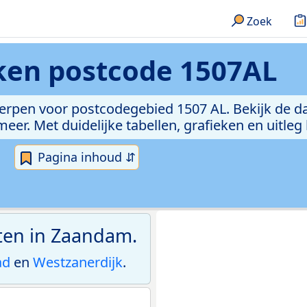
Zoek
eken
postcode 1507AL
erpen voor postcodegebied 1507 AL. Bekijk de da
er. Met duidelijke tabellen, grafieken en uitleg
Pagina inhoud ⇵
aten in Zaandam.
ad
en
Westzanerdijk
.