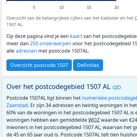
5
10
15
20
Overzicht van de belangrijkste cijfers van het Kadaster en het
1507 AL.
Op deze pagina vind je een
kaart
van het postcodegebied
meer dan
250 onderwerpen
voor het postcodegebied 15
alle
adressen
met postcode 1507AL.
Overzicht postcode 1507
Definities
Over het postcodegebied 1507 AL
Postcode 1507AL ligt binnen het
numerieke postcodege
Zaanstad
. Er zijn 34 adressen en twintig woningen in h
60% van de woningen in het postcodegebied 1507 AL is
woningen hebben een gemiddelde
WOZ
waarde van €240
inwoners in het postcodegebied 1507 AL, waarvan het gr
de 45 en 65 jaar oud is. Postcode 1507AL telt tien huis