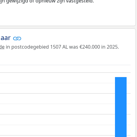
n gewijzigd of opnieuw zijn vastgesteld.
jaar
de
in postcodegebied 1507 AL was €240.000 in 2025.