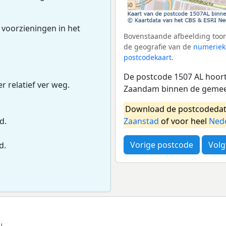
 voorzieningen in het
Bovenstaande afbeelding toon
de geografie van de
numeriek
postcodekaart
.
.
De postcode 1507 AL hoort
r relatief ver weg.
Zaandam binnen de gemee
Download de postcodedat
Zaanstad
of voor heel
Ned
d.
Vorige postcode
Volg
d.