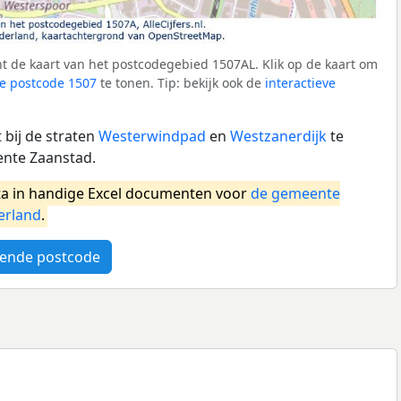
t de kaart van het postcodegebied 1507AL. Klik op de kaart om
e postcode 1507
te tonen. Tip: bekijk ook de
interactieve
 bij de straten
Westerwindpad
en
Westzanerdijk
te
nte Zaanstad.
a in handige Excel documenten voor
de gemeente
erland
.
ende postcode