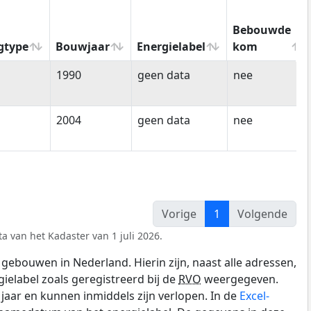
Bebouwde
gtype
Bouwjaar
Energielabel
kom
gtype
Bouwjaar
Energielabel
Bebouwde
1990
geen data
nee
kom
2004
geen data
nee
Vorige
1
Volgende
a van het Kadaster van 1 juli 2026.
gebouwen in Nederland. Hierin zijn, naast alle adressen,
gielabel zoals geregistreerd bij de
RVO
weergegeven.
0 jaar en kunnen inmiddels zijn verlopen. In de
Excel-