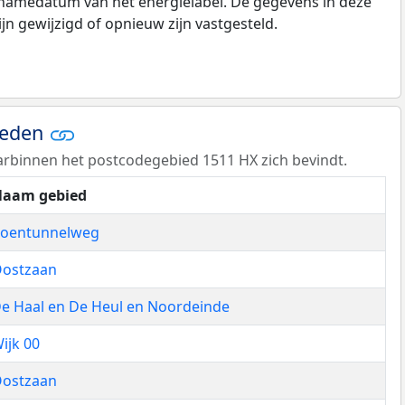
pnamedatum van het energielabel. De gegevens in deze
n gewijzigd of opnieuw zijn vastgesteld.
ieden
rbinnen het postcodegebied 1511 HX zich bevindt.
aam gebied
oentunnelweg
ostzaan
e Haal en De Heul en Noordeinde
ijk 00
ostzaan