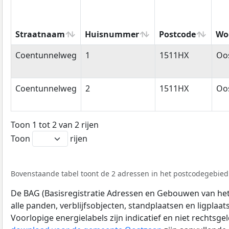
Straatnaam
Huisnummer
Postcode
Wo
Straatnaam
Huisnummer
Postcode
Wo
Coentunnelweg
1
1511HX
Oo
Coentunnelweg
2
1511HX
Oo
Toon 1 tot 2 van 2 rijen
Toon
rijen
Bovenstaande tabel toont de 2 adressen in het postcodegebied 
De BAG (Basisregistratie Adressen en Gebouwen van het K
alle panden, verblijfsobjecten, standplaatsen en ligplaa
Voorlopige energielabels zijn indicatief en niet rechtsge