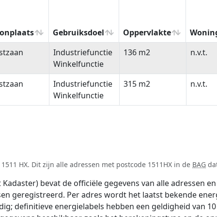
onplaats
Gebruiksdoel
Oppervlakte
Wonin
onplaats
Gebruiksdoel
Oppervlakte
Wonin
stzaan
Industriefunctie
136 m2
n.v.t.
Winkelfunctie
stzaan
Industriefunctie
315 m2
n.v.t.
Winkelfunctie
1511 HX. Dit zijn alle adressen met postcode 1511HX in de
BAG
dat
adaster) bevat de officiële gegevens van alle adressen en 
tsen geregistreerd. Per adres wordt het laatst bekende ener
ldig; definitieve energielabels hebben een geldigheid van 1