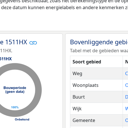
 gegevens beschikbaar, zoals het berekeningstype en de o
na deze datum kunnen energielabels en andere kenmerken zij
de 1511HX
Bovenliggende geb
511HX.
Tabel met de gebieden waa
Soort gebied
N
Weg
C
Woonplaats
O
Buurt
D
Wijk
W
Gemeente
O