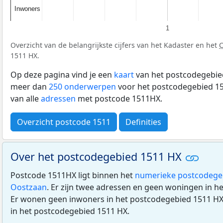
Inwoners
Inwoners
1
Overzicht van de belangrijkste cijfers van het Kadaster en het
1511 HX.
Op deze pagina vind je een
kaart
van het postcodegebied
meer dan
250 onderwerpen
voor het postcodegebied 15
van alle
adressen
met postcode 1511HX.
Overzicht postcode 1511
Definities
Over het postcodegebied 1511 HX
Postcode 1511HX ligt binnen het
numerieke postcodege
Oostzaan
. Er zijn twee adressen en geen woningen in h
Er wonen geen inwoners in het postcodegebied 1511 HX.
in het postcodegebied 1511 HX.