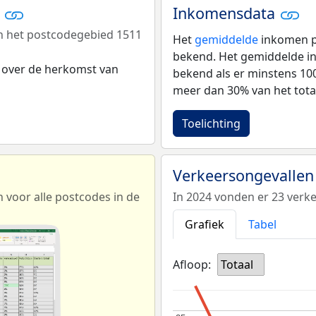
r
Inkomensdata
n het postcodegebied 1511
Het
gemiddelde
inkomen pe
bekend. Het gemiddelde in
 over de herkomst van
bekend als er minstens 1
meer dan 30% van het tota
Toelichting
Verkeersongevallen
voor alle postcodes in de
In 2024 vonden er 23 verk
Grafiek
Tabel
Afloop:
Totaal