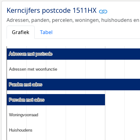
Kerncijfers postcode 1511HX
Adressen, panden, percelen, woningen, huishoudens en
Grafiek
Tabel
Adressen met postcode
Adressen met postcode
Adressen met woonfunctie
Adressen met woonfunctie
Panden met adres
Panden met adres
Percelen met adres
Percelen met adres
Woningvoorraad
Woningvoorraad
Huishoudens
Huishoudens