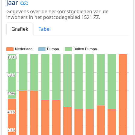
jaar
Gegevens over de herkomstgebieden van de
inwoners in het postcodegebied 1521 ZZ.
Grafiek
Tabel
Nederland
Europa
Buiten Europa
100%
100%
80%
80%
60%
60%
40%
40%
20%
20%