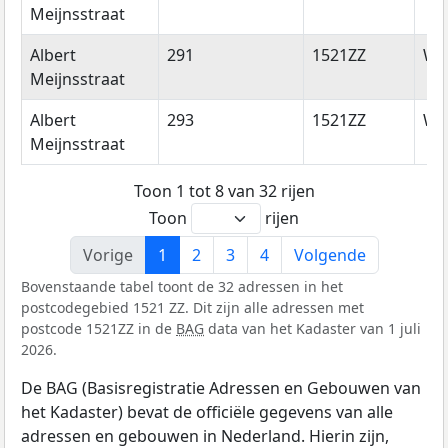
Meijnsstraat
Albert
291
1521ZZ
Wo
Meijnsstraat
Albert
293
1521ZZ
Wo
Meijnsstraat
Toon 1 tot 8 van 32 rijen
Toon
rijen
Vorige
1
2
3
4
Volgende
Bovenstaande tabel toont de 32 adressen in het
postcodegebied 1521 ZZ. Dit zijn alle adressen met
postcode 1521ZZ in de
BAG
data van het Kadaster van 1 juli
2026.
De BAG (Basisregistratie Adressen en Gebouwen van
het Kadaster) bevat de officiële gegevens van alle
adressen en gebouwen in Nederland. Hierin zijn,