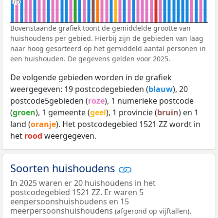
0,5
0,5
Bovenstaande grafiek toont de gemiddelde grootte van
huishoudens per gebied. Hierbij zijn de gebieden van laag
naar hoog gesorteerd op het gemiddeld aantal personen in
een huishouden. De gegevens gelden voor 2025.
De volgende gebieden worden in de grafiek
weergegeven: 19 postcodegebieden (
blauw
), 20
postcode5gebieden (
roze
), 1 numerieke postcode
(
groen
), 1 gemeente (
geel
), 1 provincie (
bruin
) en 1
land (
oranje
). Het postcodegebied 1521 ZZ wordt in
het
rood
weergegeven.
Soorten huishoudens
In 2025 waren er 20 huishoudens in het
postcodegebied 1521 ZZ. Er waren 5
eenpersoonshuishoudens en 15
meerpersoonshuishoudens
.
(afgerond op vijftallen)