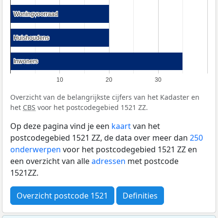
Woningvoorraad
Woningvoorraad
Huishoudens
Huishoudens
Inwoners
Inwoners
10
20
30
Overzicht van de belangrijkste cijfers van het Kadaster en
het
CBS
voor het postcodegebied 1521 ZZ.
Op deze pagina vind je een
kaart
van het
postcodegebied 1521 ZZ, de data over meer dan
250
onderwerpen
voor het postcodegebied 1521 ZZ en
een overzicht van alle
adressen
met postcode
1521ZZ.
Overzicht postcode 1521
Definities