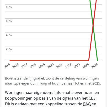
80%
80%
60%
60%
40%
40%
20%
20%
2019
2022
2025
2017
2020
2023
2015
2018
2021
2024
2016
Bovenstaande lijngrafiek toont de verdeling van woningen
naar type eigendom, koop of huur, per jaar tot en met 2025.
Woningen naar eigendom: Informatie over huur- en
koopwoningen op basis van de cijfers van het
CBS
.
Dit is gedaan met een koppeling tussen de
BAG
en