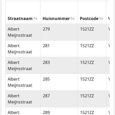
Straatnaam
Huisnummer
Postcode
Wo
Straatnaam
Huisnummer
Postcode
Wo
Albert
279
1521ZZ
Wo
Meijnsstraat
Albert
281
1521ZZ
Wo
Meijnsstraat
Albert
283
1521ZZ
Wo
Meijnsstraat
Albert
285
1521ZZ
Wo
Meijnsstraat
Albert
287
1521ZZ
Wo
Meijnsstraat
Albert
289
1521ZZ
Wo