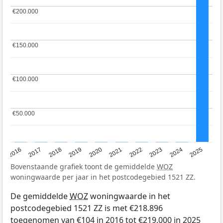
€200.000
€200.000
€150.000
€150.000
€100.000
€100.000
€50.000
€50.000
2016
2017
2018
2019
2020
2021
2022
2023
2024
2025
Bovenstaande grafiek toont de gemiddelde
WOZ
woningwaarde per jaar in het postcodegebied 1521 ZZ.
De gemiddelde
WOZ
woningwaarde in het
postcodegebied 1521 ZZ is met €218.896
toegenomen van €104 in 2016 tot €219.000 in 2025