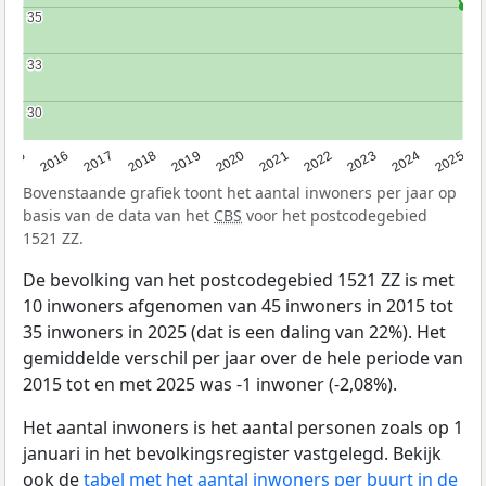
35
35
33
33
30
30
2015
2016
2017
2018
2019
2020
2021
2022
2023
2024
2025
Bovenstaande grafiek toont het aantal inwoners per jaar op
basis van de data van het
CBS
voor het postcodegebied
1521 ZZ.
De bevolking van het postcodegebied 1521 ZZ is met
10 inwoners afgenomen van 45 inwoners in 2015 tot
35 inwoners in 2025 (dat is een daling van 22%). Het
gemiddelde verschil per jaar over de hele periode van
2015 tot en met 2025 was -1 inwoner (-2,08%).
Het aantal inwoners is het aantal personen zoals op 1
januari in het bevolkingsregister vastgelegd. Bekijk
ook de
tabel met het aantal inwoners per buurt in de