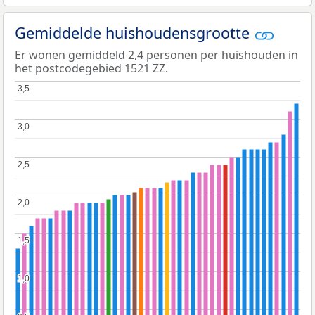
Gemiddelde huishoudensgrootte
Er wonen gemiddeld 2,4 personen per huishouden in
het postcodegebied 1521 ZZ.
3,5
3,5
3,0
3,0
2,5
2,5
2,0
2,0
1,5
1,5
1,0
1,0