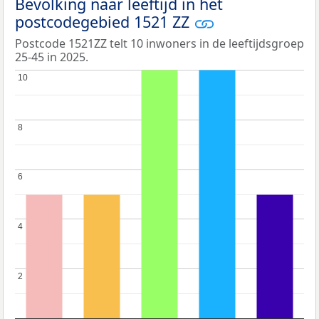
Bevolking naar leeftijd in het
postcodegebied 1521 ZZ
Postcode 1521ZZ telt 10 inwoners in de leeftijdsgroep
25-45 in 2025.
10
10
8
8
6
6
4
4
2
2