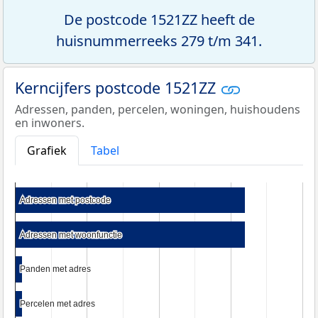
De postcode 1521ZZ heeft de
huisnummerreeks 279 t/m 341.
Kerncijfers postcode 1521ZZ
Adressen, panden, percelen, woningen, huishoudens
en inwoners.
Grafiek
Tabel
Adressen met postcode
Adressen met postcode
Adressen met woonfunctie
Adressen met woonfunctie
Panden met adres
Panden met adres
Percelen met adres
Percelen met adres