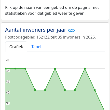
Klik op de naam van een gebied om de pagina met
statistieken voor dat gebied weer te geven.
Aantal inwoners per jaar
Postcodegebied 1521ZZ telt 35 inwoners in 2025.
Grafiek
Tabel
48
48
45
45
43
43
40
40
38
38