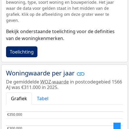
bewoning, type, soort woning en bouwperiode. Het jaar
waar de data voor gelden staat in het midden van de
grafiek. Klik op de afbeelding om deze groter weer te
geven.
Bekijk onderstaande toelichting voor de definities
van de woningkenmerken.
Toelichting
Woningwaarde per jaar
De gemiddelde
WOZ-waarde
in postcodegebied 1566
AJ was €311.000 in 2025.
Grafiek
Tabel
€350.000
€350.000
€300.000
€300.000