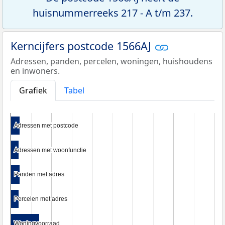
huisnummerreeks 217 - A t/m 237.
Kerncijfers postcode 1566AJ
Adressen, panden, percelen, woningen, huishoudens
en inwoners.
Grafiek
Tabel
Adressen met postcode
Adressen met postcode
Adressen met woonfunctie
Adressen met woonfunctie
Panden met adres
Panden met adres
Percelen met adres
Percelen met adres
Woningvoorraad
Woningvoorraad