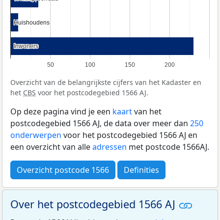
Huishoudens
Huishoudens
Inwoners
Inwoners
50
100
150
200
Overzicht van de belangrijkste cijfers van het Kadaster en
het
CBS
voor het postcodegebied 1566 AJ.
Op deze pagina vind je een
kaart
van het
postcodegebied 1566 AJ, de data over meer dan
250
onderwerpen
voor het postcodegebied 1566 AJ en
een overzicht van alle
adressen
met postcode 1566AJ.
Overzicht postcode 1566
Definities
Over het postcodegebied 1566 AJ