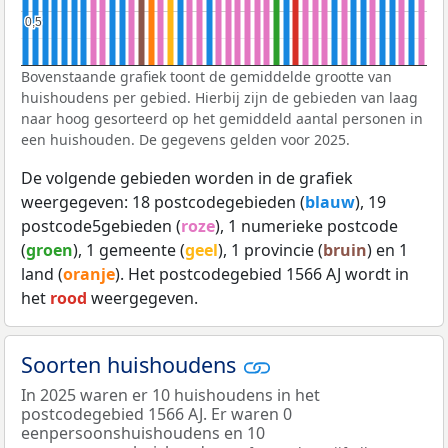
0,5
0,5
Bovenstaande grafiek toont de gemiddelde grootte van
huishoudens per gebied. Hierbij zijn de gebieden van laag
naar hoog gesorteerd op het gemiddeld aantal personen in
een huishouden. De gegevens gelden voor 2025.
De volgende gebieden worden in de grafiek
weergegeven: 18 postcodegebieden (
blauw
), 19
postcode5gebieden (
roze
), 1 numerieke postcode
(
groen
), 1 gemeente (
geel
), 1 provincie (
bruin
) en 1
land (
oranje
). Het postcodegebied 1566 AJ wordt in
het
rood
weergegeven.
Soorten huishoudens
In 2025 waren er 10 huishoudens in het
postcodegebied 1566 AJ. Er waren 0
eenpersoonshuishoudens en 10