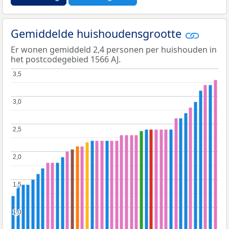
Gemiddelde huishoudensgrootte
Er wonen gemiddeld 2,4 personen per huishouden in
het postcodegebied 1566 AJ.
3,5
3,5
3,0
3,0
2,5
2,5
2,0
2,0
1,5
1,5
1,0
1,0