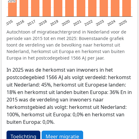
20%
20%
2019
2022
2017
2025
2020
2015
2023
2018
2021
2016
2024
Autochtoon of migratieachtergrond in Nederland voor de
periode van 2015 tot en met 2025: Bovenstaande grafiek
toont de verdeling van de bevolking naar herkomst uit
Nederland, herkomst uit Europa en herkomst van buiten
Europa in het postcodegebied 1566 AJ per jaar.
In 2025 was de herkomst van inwoners in het
postcodegebied 1566 AJ als volgt verdeeld: herkomst
uit Nederland: 45%, herkomst uit Europese landen:
18% en herkomst uit landen buiten Europa: 36% En in
2015 was de verdeling van inwoners naar
herkomstgebied als volgt: herkomst uit Nederland:
100%, herkomst uit Europa: 0,0% en herkomst van
buiten Europa: 0,0%.
Toelichting
Meer migratie