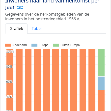
Inwoners naar land van herkomst per
jaar
Gegevens over de herkomstgebieden van de
inwoners in het postcodegebied 1566 AJ.
Grafiek
Tabel
Nederland
Europa
Buiten Europa
100%
100%
80%
80%
60%
60%
40%
40%