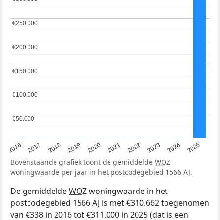
€250.000
€250.000
€200.000
€200.000
€150.000
€150.000
€100.000
€100.000
€50.000
€50.000
2016
2017
2018
2019
2020
2021
2022
2023
2024
2025
Bovenstaande grafiek toont de gemiddelde
WOZ
woningwaarde per jaar in het postcodegebied 1566 AJ.
De gemiddelde
WOZ
woningwaarde in het
postcodegebied 1566 AJ is met €310.662 toegenomen
van €338 in 2016 tot €311.000 in 2025 (dat is een