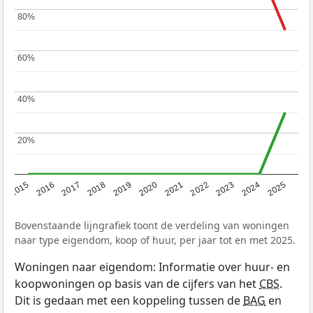
80%
80%
60%
60%
40%
40%
20%
20%
2019
2022
2025
2017
2020
2023
2015
2018
2021
2024
2016
Bovenstaande lijngrafiek toont de verdeling van woningen
naar type eigendom, koop of huur, per jaar tot en met 2025.
Woningen naar eigendom: Informatie over huur- en
koopwoningen op basis van de cijfers van het
CBS
.
Dit is gedaan met een koppeling tussen de
BAG
en