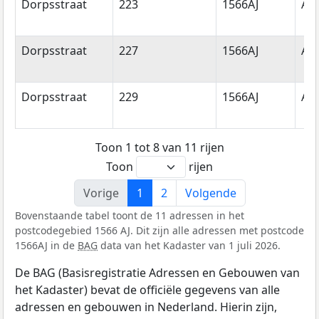
Dorpsstraat
223
1566AJ
Ass
Dorpsstraat
227
1566AJ
Ass
Dorpsstraat
229
1566AJ
Ass
Toon 1 tot 8 van 11 rijen
Toon
rijen
Vorige
1
2
Volgende
Bovenstaande tabel toont de 11 adressen in het
postcodegebied 1566 AJ. Dit zijn alle adressen met postcode
1566AJ in de
BAG
data van het Kadaster van 1 juli 2026.
De BAG (Basisregistratie Adressen en Gebouwen van
het Kadaster) bevat de officiële gegevens van alle
adressen en gebouwen in Nederland. Hierin zijn,