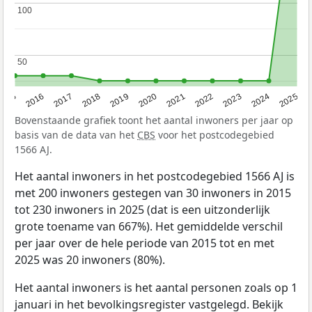
100
100
50
50
2015
2016
2017
2018
2019
2020
2021
2022
2023
2024
2025
Bovenstaande grafiek toont het aantal inwoners per jaar op
basis van de data van het
CBS
voor het postcodegebied
1566 AJ.
Het aantal inwoners in het postcodegebied 1566 AJ is
met 200 inwoners gestegen van 30 inwoners in 2015
tot 230 inwoners in 2025 (dat is een uitzonderlijk
grote toename van 667%). Het gemiddelde verschil
per jaar over de hele periode van 2015 tot en met
2025 was 20 inwoners (80%).
Het aantal inwoners is het aantal personen zoals op 1
januari in het bevolkingsregister vastgelegd. Bekijk