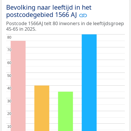
Bevolking naar leeftijd in het
postcodegebied 1566 AJ
Postcode 1566AJ telt 80 inwoners in de leeftijdsgroep
45-65 in 2025.
80
80
70
70
60
60
50
50
40
40
30
30
20
20
10
10