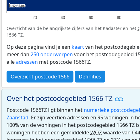
Inwoners
Inwoners
20
40
60
80
Overzicht van de belangrijkste cijfers van het Kadaster en het
1566 TZ.
Op deze pagina vind je een
kaart
van het postcodegebied
meer dan
250 onderwerpen
voor het postcodegebied 15
alle
adressen
met postcode 1566TZ.
Overzicht postcode 1566
Definities
Over het postcodegebied 1566 TZ
Postcode 1566TZ ligt binnen het
numerieke postcodege
Zaanstad
. Er zijn veertien adressen en 95 woningen in 
100% van de woningen in het postcodegebied 1566 TZ i
woningen hebben een gemiddelde
WOZ
waarde van €44
inwoners in het postcodegebied 1566 TZ en 37% van de i