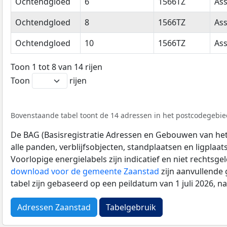
Ochtendgloed
6
1566TZ
Ass
Ochtendgloed
8
1566TZ
Ass
Ochtendgloed
10
1566TZ
Ass
Toon 1 tot 8 van 14 rijen
Toon
rijen
Bovenstaande tabel toont de 14 adressen in het postcodegebied
De BAG (Basisregistratie Adressen en Gebouwen van het K
alle panden, verblijfsobjecten, standplaatsen en ligplaa
Voorlopige energielabels zijn indicatief en niet rechtsge
download voor de gemeente Zaanstad
zijn aanvullende
tabel zijn gebaseerd op een peildatum van 1 juli 2026, 
Adressen Zaanstad
Tabelgebruik