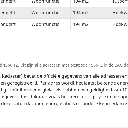
endelft
Woonfunctie
194 m2
Tussen
endelft
Woonfunctie
194 m2
Hoekw
endelft
Woonfunctie
194 m2
Hoekw
 1566 TZ. Dit zijn alle adressen met postcode 1566TZ in de
BAG
da
adaster) bevat de officiële gegevens van alle adressen en 
tsen geregistreerd. Per adres wordt het laatst bekende ener
ldig; definitieve energielabels hebben een geldigheid van 1
 gegevens beschikbaar, zoals het berekeningstype en de o
na deze datum kunnen energielabels en andere kenmerken zij