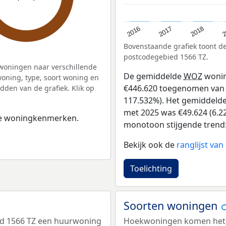
2
2016
2018
2017
Bovenstaande grafiek toont 
postcodegebied 1566 TZ.
woningen naar verschillende
De gemiddelde
WOZ
wonin
ning, type, soort woning en
€446.620 toegenomen van €3
dden van de grafiek. Klik op
117.532%). Het gemiddelde 
met 2025 was €49.624 (6.22
 de woningkenmerken.
monotoon stijgende trend: D
Bekijk ook de
ranglijst va
Toelichting
Soorten woningen
ed 1566 TZ een huurwoning
Hoekwoningen komen het me