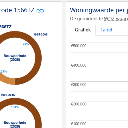
code 1566TZ
Woningwaarde per 
De gemiddelde
WOZ-waar
Grafiek
Tabel
€500.000
€500.000
€400.000
€400.000
€300.000
€300.000
€200.000
€200.000
€100.000
€100.000