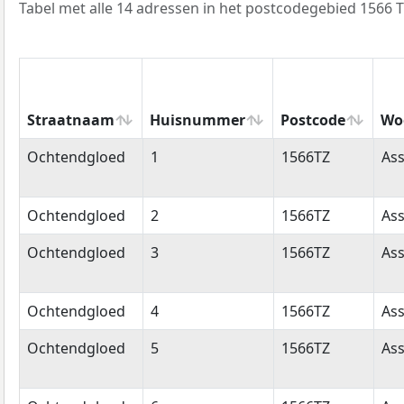
Tabel met alle 14 adressen in het postcodegebied 1566 T
Straatnaam
Huisnummer
Postcode
Wo
Straatnaam
Huisnummer
Postcode
Wo
Ochtendgloed
1
1566TZ
Ass
Ochtendgloed
2
1566TZ
Ass
Ochtendgloed
3
1566TZ
Ass
Ochtendgloed
4
1566TZ
Ass
Ochtendgloed
5
1566TZ
Ass