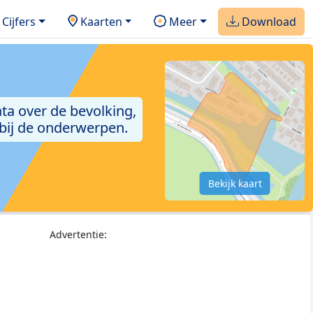
Cijfers
Kaarten
Meer
Download
ta over de bevolking,
 bij de onderwerpen.
Bekijk kaart
Advertentie: