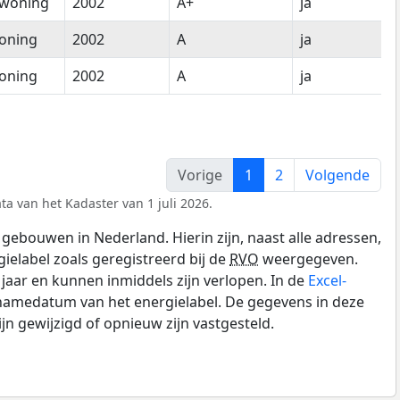
woning
2002
A+
ja
oning
2002
A
ja
oning
2002
A
ja
Vorige
1
2
Volgende
ta van het Kadaster van 1 juli 2026.
gebouwen in Nederland. Hierin zijn, naast alle adressen,
gielabel zoals geregistreerd bij de
RVO
weergegeven.
0 jaar en kunnen inmiddels zijn verlopen. In de
Excel-
pnamedatum van het energielabel. De gegevens in deze
n gewijzigd of opnieuw zijn vastgesteld.