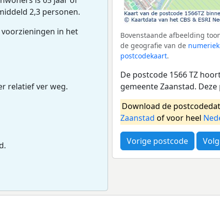
middeld 2,3 personen.
 voorzieningen in het
Bovenstaande afbeelding toon
de geografie van de
numeriek
postcodekaart
.
De postcode 1566 TZ hoort 
gemeente Zaanstad. Deze 
r relatief ver weg.
Download de postcodedat
Zaanstad
of voor heel
Ned
Vorige postcode
Volg
d.