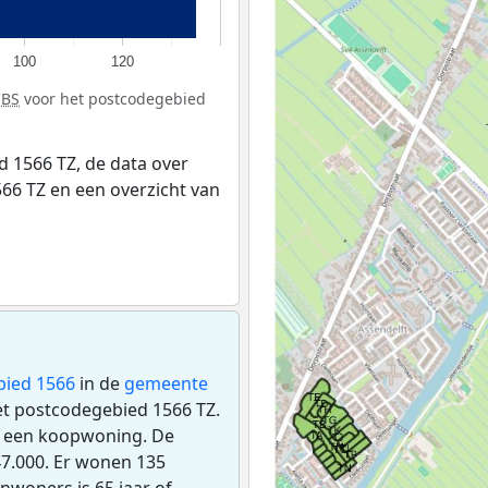
100
120
CBS
voor het postcodegebied
 1566 TZ, de data over
66 TZ en een overzicht van
bied 1566
in de
gemeente
het postcodegebied 1566 TZ.
s een koopwoning. De
7.000. Er wonen 135
nwoners is 65 jaar of