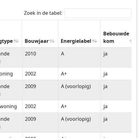
Zoek in de tabel:
Bebouwde
gtype
Bouwjaar
Energielabel
kom
gtype
Bouwjaar
Energielabel
Bebouwde
ande
2010
A
ja
kom
g
oning
2002
A+
ja
ande
2009
A (voorlopig)
ja
g
woning
2002
A+
ja
ande
2009
A (voorlopig)
ja
g