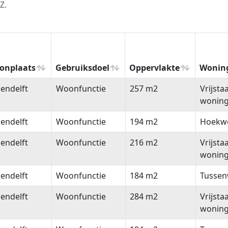
Z.
onplaats
Gebruiksdoel
Oppervlakte
Wonin
onplaats
Gebruiksdoel
Oppervlakte
Wonin
endelft
Woonfunctie
257 m2
Vrijsta
wonin
endelft
Woonfunctie
194 m2
Hoekw
endelft
Woonfunctie
216 m2
Vrijsta
wonin
endelft
Woonfunctie
184 m2
Tussen
endelft
Woonfunctie
284 m2
Vrijsta
wonin