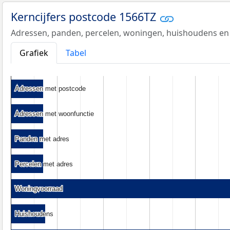
Kerncijfers postcode 1566TZ
Adressen, panden, percelen, woningen, huishoudens en
Grafiek
Tabel
Adressen met postcode
Adressen met postcode
Adressen met woonfunctie
Adressen met woonfunctie
Panden met adres
Panden met adres
Percelen met adres
Percelen met adres
Woningvoorraad
Woningvoorraad
Huishoudens
Huishoudens