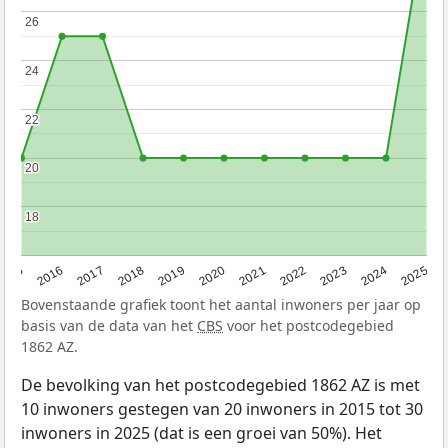
26
26
24
24
22
22
20
20
18
18
2015
2016
2017
2018
2019
2020
2021
2022
2023
2024
2025
Bovenstaande grafiek toont het aantal inwoners per jaar op
basis van de data van het
CBS
voor het postcodegebied
1862 AZ.
De bevolking van het postcodegebied 1862 AZ is met
10 inwoners gestegen van 20 inwoners in 2015 tot 30
inwoners in 2025 (dat is een groei van 50%). Het