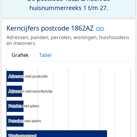
huisnummerreeks 1 t/m 27.
Kerncijfers postcode 1862AZ
Adressen, panden, percelen, woningen, huishoudens
en inwoners.
Grafiek
Tabel
Adressen met postcode
Adressen met postcode
Adressen met woonfunctie
Adressen met woonfunctie
Panden met adres
Panden met adres
Percelen met adres
Percelen met adres
Woningvoorraad
Woningvoorraad