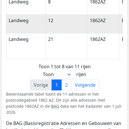
Landweg
8
1862AZ
Be
Landweg
12
1862AZ
Be
Landweg
21
1862AZ
Be
Toon 1 tot 8 van 11 rijen
Toon
rijen
Vorige
1
2
Volgende
Bovenstaande tabel toont de 11 adressen in het
postcodegebied 1862 AZ. Dit zijn alle adressen met
postcode 1862AZ in de
BAG
data van het Kadaster van 1 juli
2026.
De BAG (Basisregistratie Adressen en Gebouwen van