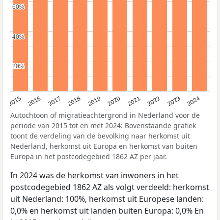
60%
60%
40%
40%
20%
20%
2015
2016
2017
2018
2019
2020
2021
2022
2023
2024
Autochtoon of migratieachtergrond in Nederland voor de
periode van 2015 tot en met 2024: Bovenstaande grafiek
toont de verdeling van de bevolking naar herkomst uit
Nederland, herkomst uit Europa en herkomst van buiten
Europa in het postcodegebied 1862 AZ per jaar.
In 2024 was de herkomst van inwoners in het
postcodegebied 1862 AZ als volgt verdeeld: herkomst
uit Nederland: 100%, herkomst uit Europese landen:
0,0% en herkomst uit landen buiten Europa: 0,0% En