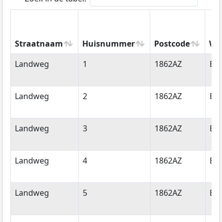
Straatnaam
Huisnummer
Postcode
Wo
Straatnaam
Huisnummer
Postcode
Wo
Landweg
1
1862AZ
Be
Landweg
2
1862AZ
Be
Landweg
3
1862AZ
Be
Landweg
4
1862AZ
Be
Landweg
5
1862AZ
Be