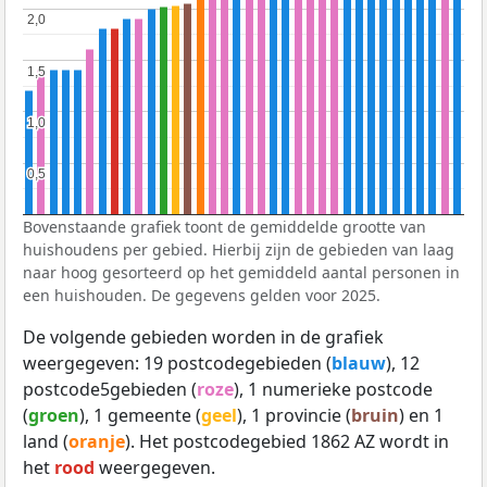
2,0
2,0
1,5
1,5
1,0
1,0
0,5
0,5
Bovenstaande grafiek toont de gemiddelde grootte van
huishoudens per gebied. Hierbij zijn de gebieden van laag
naar hoog gesorteerd op het gemiddeld aantal personen in
een huishouden. De gegevens gelden voor 2025.
De volgende gebieden worden in de grafiek
weergegeven: 19 postcodegebieden (
blauw
), 12
postcode5gebieden (
roze
), 1 numerieke postcode
(
groen
), 1 gemeente (
geel
), 1 provincie (
bruin
) en 1
land (
oranje
). Het postcodegebied 1862 AZ wordt in
het
rood
weergegeven.