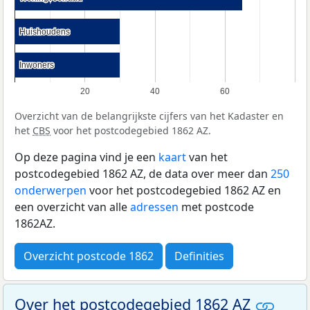
Huishoudens
Huishoudens
Inwoners
Inwoners
20
40
60
Overzicht van de belangrijkste cijfers van het Kadaster en
het
CBS
voor het postcodegebied 1862 AZ.
Op deze pagina vind je een
kaart
van het
postcodegebied 1862 AZ, de data over meer dan
250
onderwerpen
voor het postcodegebied 1862 AZ en
een overzicht van alle
adressen
met postcode
1862AZ.
Overzicht postcode 1862
Definities
Over het postcodegebied 1862 AZ