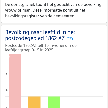
De donutgrafiek toont het geslacht van de bevolking,
vrouw of man. Deze informatie komt uit het
bevolkingsregister van de gemeenten.
Bevolking naar leeftijd in het
postcodegebied 1862 AZ
Postcode 1862AZ telt 10 inwoners in de
leeftijdsgroep 0-15 in 2025.
10
10
8
8
6
6
4
4