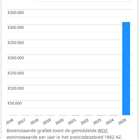
€350.000
€350.000
€300.000
€300.000
€250.000
€250.000
€200.000
€200.000
€150.000
€150.000
€100.000
€100.000
€50.000
€50.000
2016
2017
2018
2019
2020
2021
2022
2023
2024
2025
Bovenstaande grafiek toont de gemiddelde
WOZ
woningwaarde per jaar in het postcodegebied 1862 AZ.