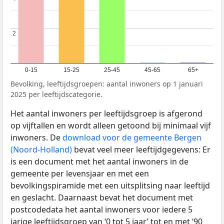
2
2
0-15
15-25
25-45
45-65
65+
Bevolking, leeftijdsgroepen: aantal inwoners op 1 januari
2025 per leeftijdscategorie.
Het aantal inwoners per leeftijdsgroep is afgerond
op vijftallen en wordt alleen getoond bij minimaal vijf
inwoners. De
download voor de gemeente Bergen
(Noord-Holland)
bevat veel meer leeftijdgegevens: Er
is een document met het aantal inwoners in de
gemeente per levensjaar en met een
bevolkingspiramide met een uitsplitsing naar leeftijd
en geslacht. Daarnaast bevat het document met
postcodedata het aantal inwoners voor iedere 5
jarige leeftijdsgroep van ‘0 tot 5 jaar’ tot en met ‘90