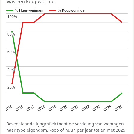
was een koopwoning.
% Huurwoningen
% Koopwoningen
100%
100%
80%
80%
60%
60%
40%
40%
20%
20%
2019
2022
2025
2017
2020
2023
2015
2018
2021
2024
2016
Bovenstaande lijngrafiek toont de verdeling van woningen
naar type eigendom, koop of huur, per jaar tot en met 2025.