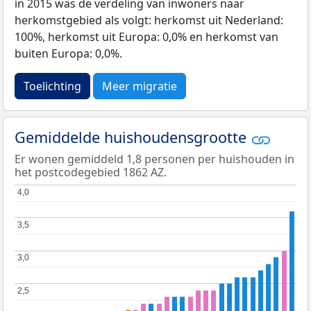
in 2015 was de verdeling van inwoners naar
herkomstgebied als volgt: herkomst uit Nederland:
100%, herkomst uit Europa: 0,0% en herkomst van
buiten Europa: 0,0%.
Toelichting
Meer migratie
Gemiddelde huishoudensgrootte
Er wonen gemiddeld 1,8 personen per huishouden in
het postcodegebied 1862 AZ.
4,0
4,0
3,5
3,5
3,0
3,0
2,5
2,5