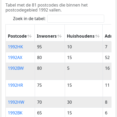
Tabel met de 81 postcodes die binnen het
postcodegebied 1992 vallen.
Zoek in de tabel:
Postcode
Inwoners
Huishoudens
Adres
Postcode
Inwoners
Huishoudens
Adres
1992HK
95
10
7
1992AX
80
15
52
1992BW
80
5
16
1992HR
75
15
11
1992HW
70
30
8
1992BK
65
15
6