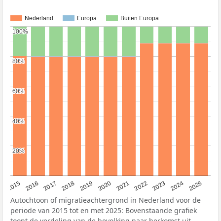
Nederland
Europa
Buiten Europa
100%
100%
80%
80%
60%
60%
40%
40%
20%
20%
2019
2022
2017
2025
2020
2015
2023
2018
2021
2016
2024
Autochtoon of migratieachtergrond in Nederland voor de
periode van 2015 tot en met 2025: Bovenstaande grafiek
toont de verdeling van de bevolking naar herkomst uit