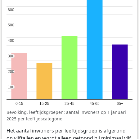
600
600
500
500
400
400
300
300
200
200
100
100
0-15
15-25
25-45
45-65
65+
Bevolking, leeftijdsgroepen: aantal inwoners op 1 januari
2025 per leeftijdscategorie.
Het aantal inwoners per leeftijdsgroep is afgerond
op vijftallen en wordt alleen getoond bij minimaal vijf