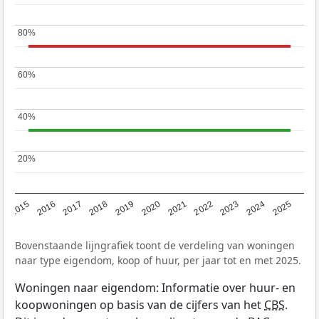
80%
80%
60%
60%
40%
40%
20%
20%
2019
2022
2025
2017
2020
2023
2015
2018
2021
2024
2016
Bovenstaande lijngrafiek toont de verdeling van woningen
naar type eigendom, koop of huur, per jaar tot en met 2025.
Woningen naar eigendom: Informatie over huur- en
koopwoningen op basis van de cijfers van het
CBS
.