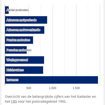
Aantal postcodes
Aantal postcodes
Adressen met postcode
Adressen met postcode
Adressen met woonfunctie
Adressen met woonfunctie
Panden met adres
Panden met adres
Percelen met adres
Percelen met adres
Woningvoorraad
Woningvoorraad
Huishoudens
Huishoudens
Inwoners
Inwoners
500
1.000
1.500
Overzicht van de belangrijkste cijfers van het Kadaster en
het
CBS
voor het postcodegebied 1992.