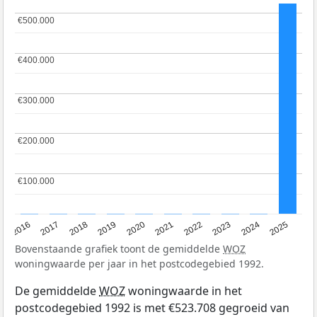
€500.000
€500.000
€400.000
€400.000
€300.000
€300.000
€200.000
€200.000
€100.000
€100.000
2016
2017
2018
2019
2020
2021
2022
2023
2024
2025
Bovenstaande grafiek toont de gemiddelde
WOZ
woningwaarde per jaar in het postcodegebied 1992.
De gemiddelde
WOZ
woningwaarde in het
postcodegebied 1992 is met €523.708 gegroeid van