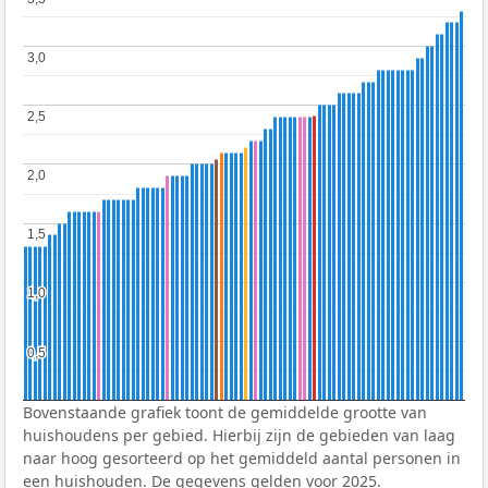
3,0
3,0
2,5
2,5
2,0
2,0
1,5
1,5
1,0
1,0
0,5
0,5
Bovenstaande grafiek toont de gemiddelde grootte van
huishoudens per gebied. Hierbij zijn de gebieden van laag
naar hoog gesorteerd op het gemiddeld aantal personen in
een huishouden. De gegevens gelden voor 2025.