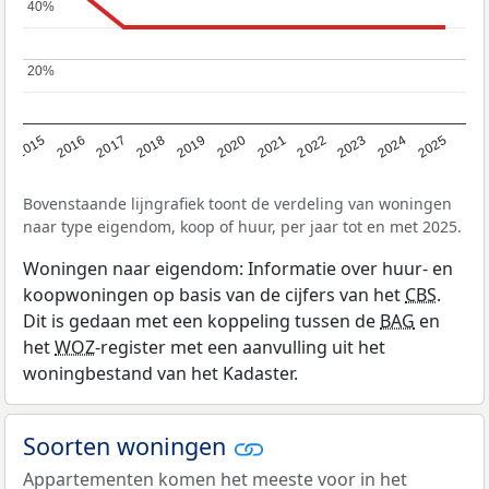
40%
40%
20%
20%
2019
2022
2025
2017
2020
2023
2015
2018
2021
2024
2016
Bovenstaande lijngrafiek toont de verdeling van woningen
naar type eigendom, koop of huur, per jaar tot en met 2025.
Woningen naar eigendom: Informatie over huur- en
koopwoningen op basis van de cijfers van het
CBS
.
Dit is gedaan met een koppeling tussen de
BAG
en
het
WOZ
-register met een aanvulling uit het
woningbestand van het Kadaster.
Soorten woningen
Appartementen komen het meeste voor in het