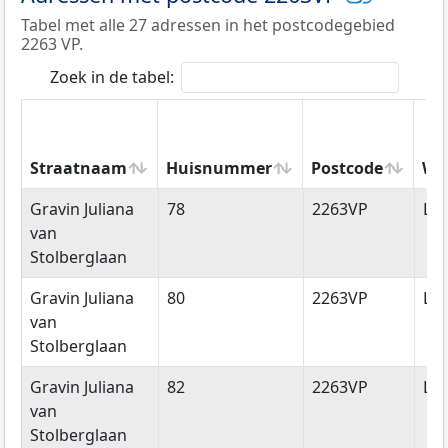
Tabel met alle 27 adressen in het postcodegebied
2263 VP.
Zoek in de tabel:
Straatnaam
Huisnummer
Postcode
Wo
Straatnaam
Huisnummer
Postcode
Wo
Gravin Juliana
78
2263VP
Le
van
Stolberglaan
Gravin Juliana
80
2263VP
Le
van
Stolberglaan
Gravin Juliana
82
2263VP
Le
van
Stolberglaan