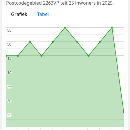
Postcodegebied 2263VP telt 25 inwoners in 2025.
Grafiek
Tabel
55
55
50
50
45
45
40
40
35
35
30
30
25
25