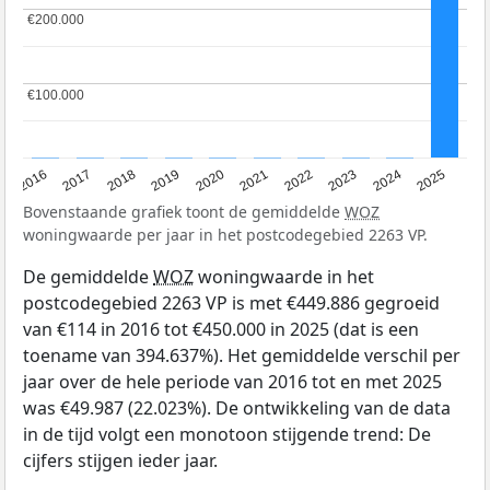
€200.000
€200.000
€100.000
€100.000
2016
2017
2018
2019
2020
2021
2022
2023
2024
2025
Bovenstaande grafiek toont de gemiddelde
WOZ
woningwaarde per jaar in het postcodegebied 2263 VP.
De gemiddelde
WOZ
woningwaarde in het
postcodegebied 2263 VP is met €449.886 gegroeid
van €114 in 2016 tot €450.000 in 2025 (dat is een
toename van 394.637%). Het gemiddelde verschil per
jaar over de hele periode van 2016 tot en met 2025
was €49.987 (22.023%). De ontwikkeling van de data
in de tijd volgt een monotoon stijgende trend: De
cijfers stijgen ieder jaar.