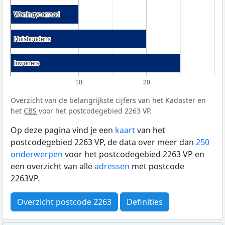
Woningvoorraad
Woningvoorraad
Huishoudens
Huishoudens
Inwoners
Inwoners
10
20
Overzicht van de belangrijkste cijfers van het Kadaster en
het
CBS
voor het postcodegebied 2263 VP.
Op deze pagina vind je een
kaart
van het
postcodegebied 2263 VP, de data over meer dan
250
onderwerpen
voor het postcodegebied 2263 VP en
een overzicht van alle
adressen
met postcode
2263VP.
Overzicht postcode 2263
Definities