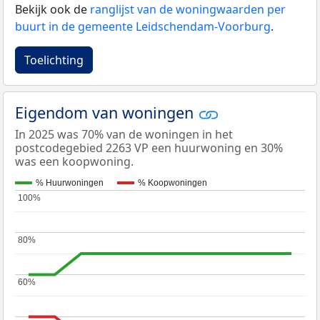
Bekijk ook de
ranglijst van de woningwaarden per
buurt in de gemeente Leidschendam-Voorburg
.
Toelichting
Eigendom van woningen
In 2025 was 70% van de woningen in het
postcodegebied 2263 VP een huurwoning en 30%
was een koopwoning.
% Huurwoningen
% Koopwoningen
100%
100%
80%
80%
60%
60%