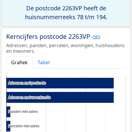
De postcode 2263VP heeft de
huisnummerreeks 78 t/m 194.
Kerncijfers postcode 2263VP
Adressen, panden, percelen, woningen, huishoudens
en inwoners.
Grafiek
Tabel
Adressen met postcode
Adressen met postcode
Adressen met woonfunctie
Adressen met woonfunctie
Panden met adres
Panden met adres
Percelen met adres
Percelen met adres