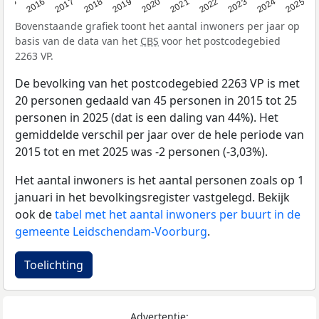
2015
2016
2017
2018
2019
2020
2021
2022
2023
2024
2025
Bovenstaande grafiek toont het aantal inwoners per jaar op
basis van de data van het
CBS
voor het postcodegebied
2263 VP.
De bevolking van het postcodegebied 2263 VP is met
20 personen gedaald van 45 personen in 2015 tot 25
personen in 2025 (dat is een daling van 44%). Het
gemiddelde verschil per jaar over de hele periode van
2015 tot en met 2025 was -2 personen (-3,03%).
Het aantal inwoners is het aantal personen zoals op 1
januari in het bevolkingsregister vastgelegd. Bekijk
ook de
tabel met het aantal inwoners per buurt in de
gemeente Leidschendam-Voorburg
.
Toelichting
Advertentie: