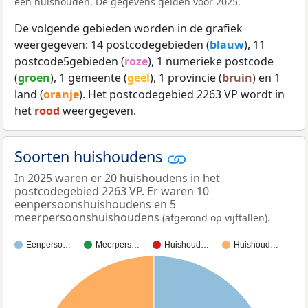
een huishouden. De gegevens gelden voor 2025.
De volgende gebieden worden in de grafiek
weergegeven: 14 postcodegebieden (
blauw
), 11
postcode5gebieden (
roze
), 1 numerieke postcode
(
groen
), 1 gemeente (
geel
), 1 provincie (
bruin
) en 1
land (
oranje
). Het postcodegebied 2263 VP wordt in
het
rood
weergegeven.
Soorten huishoudens
In 2025 waren er 20 huishoudens in het
postcodegebied 2263 VP. Er waren 10
eenpersoonshuishoudens en 5
meerpersoonshuishoudens
.
(afgerond op vijftallen)
Eenperso…
Meerpers…
Huishoud…
Huishoud…