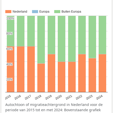
Nederland
Europa
Buiten Europa
100%
100%
80%
80%
60%
60%
40%
40%
20%
20%
2015
2016
2017
2018
2019
2020
2021
2022
2023
2024
Autochtoon of migratieachtergrond in Nederland voor de
periode van 2015 tot en met 2024: Bovenstaande grafiek