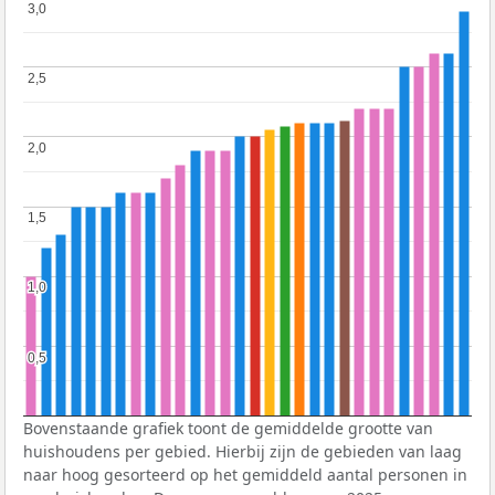
3,0
3,0
2,5
2,5
2,0
2,0
1,5
1,5
1,0
1,0
0,5
0,5
Bovenstaande grafiek toont de gemiddelde grootte van
huishoudens per gebied. Hierbij zijn de gebieden van laag
naar hoog gesorteerd op het gemiddeld aantal personen in