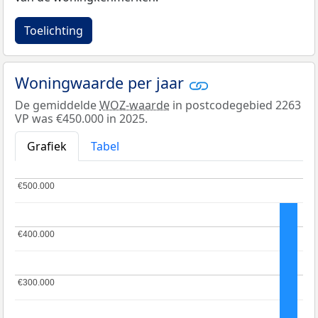
Toelichting
Woningwaarde per jaar
De gemiddelde
WOZ-waarde
in postcodegebied 2263
VP was €450.000 in 2025.
Grafiek
Tabel
€500.000
€500.000
€400.000
€400.000
€300.000
€300.000