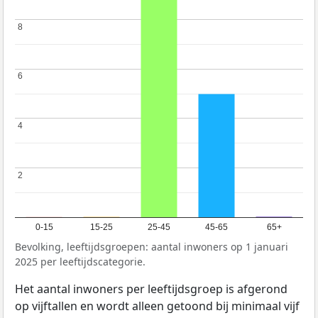
8
8
6
6
4
4
2
2
0-15
15-25
25-45
45-65
65+
Bevolking, leeftijdsgroepen: aantal inwoners op 1 januari
2025 per leeftijdscategorie.
Het aantal inwoners per leeftijdsgroep is afgerond
op vijftallen en wordt alleen getoond bij minimaal vijf