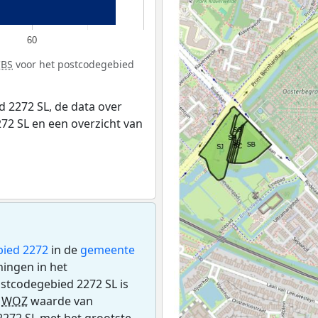
60
CBS
voor het postcodegebied
 2272 SL, de data over
72 SL en een overzicht van
ied 2272
in de
gemeente
ningen in het
stcodegebied 2272 SL is
e
WOZ
waarde van
2272 SL met het grootste