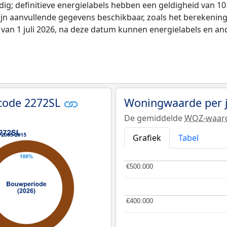
ldig; definitieve energielabels hebben een geldigheid van 1
ijn aanvullende gegevens beschikbaar, zoals het berekeni
 van 1 juli 2026, na deze datum kunnen energielabels en an
code 2272SL
Woningwaarde per 
De gemiddelde
WOZ-waar
Grafiek
Tabel
€500.000
€500.000
€400.000
€400.000