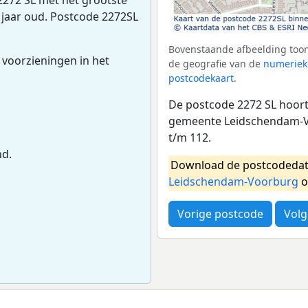
 jaar oud. Postcode 2272SL
Bovenstaande afbeelding toon
 voorzieningen in het
de geografie van de
numeriek
postcodekaart
.
De postcode 2272 SL hoort
gemeente Leidschendam-V
t/m 112.
nd.
Download de postcodedat
Leidschendam-Voorburg
o
Vorige postcode
Volg