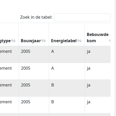
Zoek in de tabel:
Bebouwde
gtype
Bouwjaar
Energielabel
kom
gtype
Bouwjaar
Energielabel
Bebouwde
tement
2005
A
ja
kom
tement
2005
A
ja
tement
2005
B
ja
tement
2005
B
ja