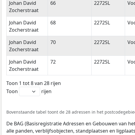
Johan David
66
2272SL
Vo
Zocherstraat
Johan David
68
2272SL
Vo
Zocherstraat
Johan David
70
2272SL
Vo
Zocherstraat
Johan David
72
2272SL
Vo
Zocherstraat
Toon 1 tot 8 van 28 rijen
Toon
rijen
Bovenstaande tabel toont de 28 adressen in het postcodegebied
De BAG (Basisregistratie Adressen en Gebouwen van het K
alle panden, verblijfsobjecten, standplaatsen en ligplaa