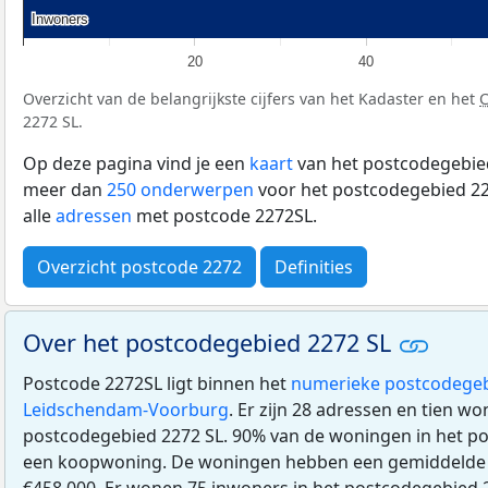
Inwoners
Inwoners
20
40
Overzicht van de belangrijkste cijfers van het Kadaster en het
2272 SL.
Op deze pagina vind je een
kaart
van het postcodegebied
meer dan
250 onderwerpen
voor het postcodegebied 22
alle
adressen
met postcode 2272SL.
Overzicht postcode 2272
Definities
Over het postcodegebied 2272 SL
Postcode 2272SL ligt binnen het
numerieke postcodegeb
Leidschendam-Voorburg
. Er zijn 28 adressen en tien wo
postcodegebied 2272 SL. 90% van de woningen in het po
een koopwoning. De woningen hebben een gemiddeld
€458.000. Er wonen 75 inwoners in het postcodegebied 