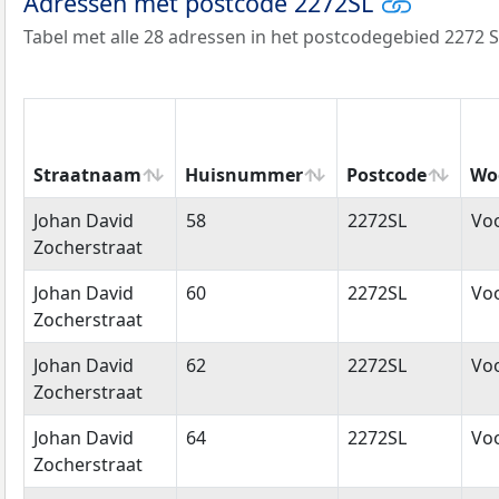
Adressen met postcode 2272SL
Tabel met alle 28 adressen in het postcodegebied 2272 S
Straatnaam
Huisnummer
Postcode
Wo
Straatnaam
Huisnummer
Postcode
Wo
Johan David
58
2272SL
Vo
Zocherstraat
Johan David
60
2272SL
Vo
Zocherstraat
Johan David
62
2272SL
Vo
Zocherstraat
Johan David
64
2272SL
Vo
Zocherstraat