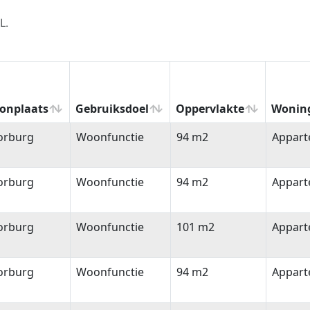
L.
onplaats
Gebruiksdoel
Oppervlakte
Wonin
onplaats
Gebruiksdoel
Oppervlakte
Wonin
orburg
Woonfunctie
94 m2
Appar
orburg
Woonfunctie
94 m2
Appar
orburg
Woonfunctie
101 m2
Appar
orburg
Woonfunctie
94 m2
Appar