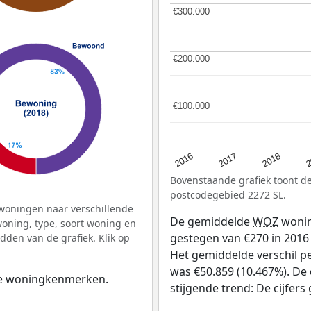
€300.000
€300.000
€200.000
€200.000
€100.000
€100.000
2
2016
2018
2017
Bovenstaande grafiek toont 
postcodegebied 2272 SL.
woningen naar verschillende
De gemiddelde
WOZ
wonin
ning, type, soort woning en
gestegen van €270 in 2016 
dden van de grafiek. Klik op
Het gemiddelde verschil pe
was €50.859 (10.467%). De o
 de woningkenmerken.
stijgende trend: De cijfers 