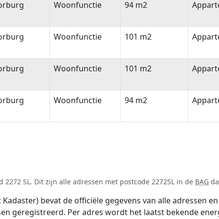
orburg
Woonfunctie
94 m2
Appar
orburg
Woonfunctie
101 m2
Appar
orburg
Woonfunctie
101 m2
Appar
orburg
Woonfunctie
94 m2
Appar
 2272 SL. Dit zijn alle adressen met postcode 2272SL in de
BAG
dat
adaster) bevat de officiële gegevens van alle adressen en 
tsen geregistreerd. Per adres wordt het laatst bekende ener