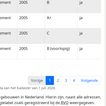
tement
2005
B
ja
tement
2005
A+
ja
tement
2005
C
ja
tement
2005
B (voorlopig)
ja
Vorige
1
2
3
4
Volgende
a van het Kadaster van 1 juli 2026.
gebouwen in Nederland. Hierin zijn, naast alle adressen,
gielabel zoals geregistreerd bij de
RVO
weergegeven.