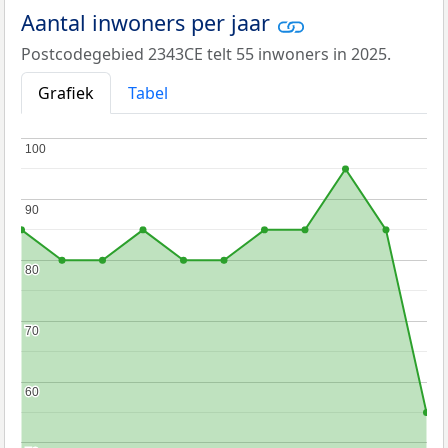
Aantal inwoners per jaar
Postcodegebied 2343CE telt 55 inwoners in 2025.
Grafiek
Tabel
100
100
90
90
80
80
70
70
60
60