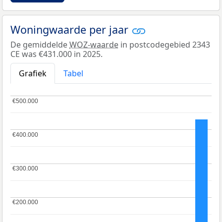
Woningwaarde per jaar
De gemiddelde
WOZ-waarde
in postcodegebied 2343
CE was €431.000 in 2025.
Grafiek
Tabel
€500.000
€500.000
€400.000
€400.000
€300.000
€300.000
€200.000
€200.000