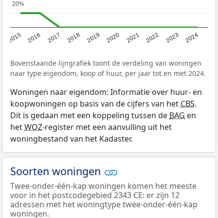
20%
20%
2015
2016
2017
2018
2019
2020
2021
2022
2023
2024
Bovenstaande lijngrafiek toont de verdeling van woningen
naar type eigendom, koop of huur, per jaar tot en met 2024.
Woningen naar eigendom: Informatie over huur- en
koopwoningen op basis van de cijfers van het
CBS
.
Dit is gedaan met een koppeling tussen de
BAG
en
het
WOZ
-register met een aanvulling uit het
woningbestand van het Kadaster.
Soorten woningen
Twee-onder-één-kap woningen komen het meeste
voor in het postcodegebied 2343 CE: er zijn 12
adressen met het woningtype twee-onder-één-kap
woningen.