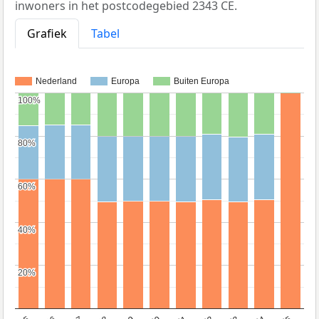
inwoners in het postcodegebied 2343 CE.
Grafiek
Tabel
Nederland
Europa
Buiten Europa
100%
100%
80%
80%
60%
60%
40%
40%
20%
20%