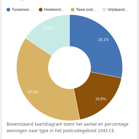
Tussenwo…
Hoekwoni…
Twee-ond…
Vrijstaand…
15,6%
28,1%
37,5%
18,8%
Bovenstaand taartdiagram toont het aantal en percentage
woningen naar type in het postcodegebied 2343 CE.