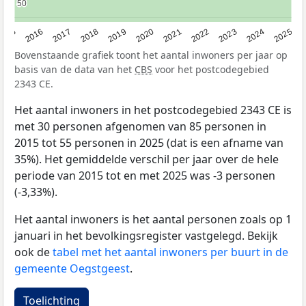
50
50
2015
2016
2017
2018
2019
2020
2021
2022
2023
2024
2025
Bovenstaande grafiek toont het aantal inwoners per jaar op
basis van de data van het
CBS
voor het postcodegebied
2343 CE.
Het aantal inwoners in het postcodegebied 2343 CE is
met 30 personen afgenomen van 85 personen in
2015 tot 55 personen in 2025 (dat is een afname van
35%). Het gemiddelde verschil per jaar over de hele
periode van 2015 tot en met 2025 was -3 personen
(-3,33%).
Het aantal inwoners is het aantal personen zoals op 1
januari in het bevolkingsregister vastgelegd. Bekijk
ook de
tabel met het aantal inwoners per buurt in de
gemeente Oegstgeest
.
Toelichting