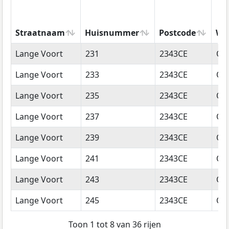
Straatnaam
Huisnummer
Postcode
Wo
Straatnaam
Huisnummer
Postcode
Wo
Lange Voort
231
2343CE
Oe
Lange Voort
233
2343CE
Oe
Lange Voort
235
2343CE
Oe
Lange Voort
237
2343CE
Oe
Lange Voort
239
2343CE
Oe
Lange Voort
241
2343CE
Oe
Lange Voort
243
2343CE
Oe
Lange Voort
245
2343CE
Oe
Toon 1 tot 8 van 36 rijen