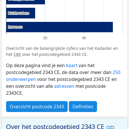
Huishoudens
Huishoudens
Inwoners
Inwoners
20
40
Overzicht van de belangrijkste cijfers van het Kadaster en
het
CBS
voor het postcodegebied 2343 CE.
Op deze pagina vind je een
kaart
van het
postcodegebied 2343 CE, de data over meer dan
250
onderwerpen
voor het postcodegebied 2343 CE en
een overzicht van alle
adressen
met postcode
2343CE.
Overzicht postcode 2343
Definities
Over het postcodegebied 2343 CE