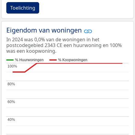
Toelichting
Eigendom van woningen
In 2024 was 0,0% van de woningen in het
postcodegebied 2343 CE een huurwoning en 100%
was een koopwoning.
% Huurwoningen
% Koopwoningen
100%
100%
80%
80%
60%
60%
40%
40%