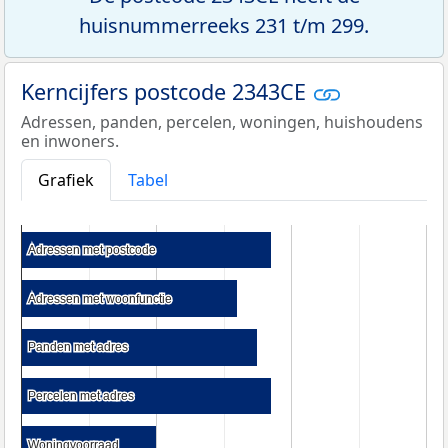
huisnummerreeks 231 t/m 299.
Kerncijfers postcode 2343CE
Adressen, panden, percelen, woningen, huishoudens
en inwoners.
Grafiek
Tabel
Adressen met postcode
Adressen met postcode
Adressen met woonfunctie
Adressen met woonfunctie
Panden met adres
Panden met adres
Percelen met adres
Percelen met adres
Woningvoorraad
Woningvoorraad