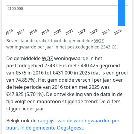
€100.000
€100.000
2016
2017
2018
2019
2020
2021
2022
2023
2024
2025
Bovenstaande grafiek toont de gemiddelde
WOZ
woningwaarde per jaar in het postcodegebied 2343 CE.
De gemiddelde
WOZ
woningwaarde in het
postcodegebied 2343 CE is met €430.425 gegroeid
van €575 in 2016 tot €431.000 in 2025 (dat is een groei
van 74.857%). Het gemiddelde verschil per jaar over
de hele periode van 2016 tot en met 2025 was
€47.825 (5.701%). De ontwikkeling van de data in de
tijd volgt een monotoon stijgende trend: De cijfers
stijgen ieder jaar.
Bekijk ook de
ranglijst van de woningwaarden per
buurt in de gemeente Oegstgeest
.