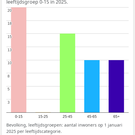
leeftijdsgroep 0-15 in 2025.
20
20
18
18
15
15
13
13
10
10
8
8
5
5
3
3
0-15
15-25
25-45
45-65
65+
Bevolking, leeftijdsgroepen: aantal inwoners op 1 januari
2025 per leeftijdscategorie.