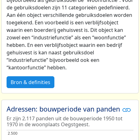
bijvoorbeeld als gebruiksdoel de “Woonfunctie”. Voor
de gebruiksdoelen zijn 11 categorieën gedefinieerd.
Aan één object verschillende gebruiksdoelen worden
toegekend. Een voorbeeld is een verblijfsobject
waarin een boerderij gehuisvest is. Dit object kan
zowel een “industriefunctie” als een “woonfunctie”
hebben. En een verblijfsobject waarin een bedrijf
gehuisvest is kan naast gebruiksdoel
“industriefunctie” bijvoorbeeld ook een
“kantoorfunctie” hebben.
Bron & definities
Adressen: bouwperiode van panden
Er zijn 2.117 panden uit de bouwperiode 1950 tot
1970 in de woonplaats Oegstgeest.
2.500
2.500