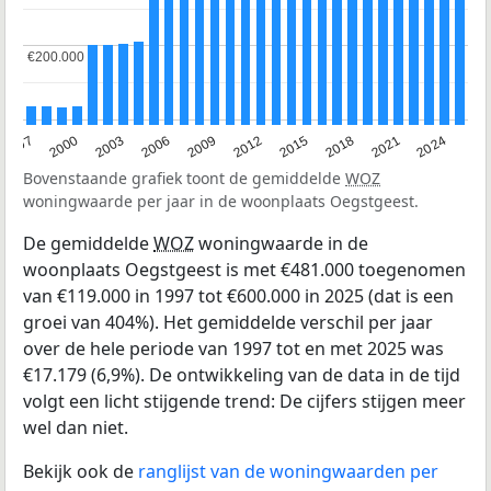
€200.000
€200.000
2003
2012
1997
2021
2006
2015
2000
2024
2009
2018
Bovenstaande grafiek toont de gemiddelde
WOZ
woningwaarde per jaar in de woonplaats Oegstgeest.
De gemiddelde
WOZ
woningwaarde in de
woonplaats Oegstgeest is met €481.000 toegenomen
van €119.000 in 1997 tot €600.000 in 2025 (dat is een
groei van 404%). Het gemiddelde verschil per jaar
over de hele periode van 1997 tot en met 2025 was
€17.179 (6,9%). De ontwikkeling van de data in de tijd
volgt een licht stijgende trend: De cijfers stijgen meer
wel dan niet.
Bekijk ook de
ranglijst van de woningwaarden per