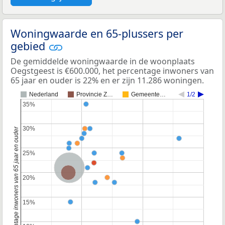
Woningwaarde en 65-plussers per
gebied
De gemiddelde woningwaarde in de woonplaats
Oegstgeest is €600.000, het percentage inwoners van
65 jaar en ouder is 22% en er zijn 11.286 woningen.
Nederland
Provincie Z…
Gemeente…
1/2
35%
35%
30%
30%
Percentage inwoners van 65 jaar en ouder
25%
25%
Nederland
Provincie Zuid-Holland
20%
20%
15%
15%