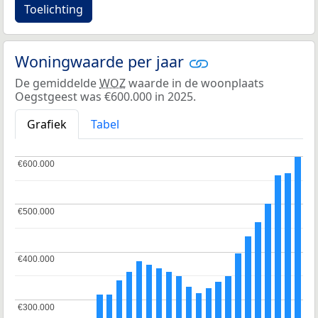
Toelichting
Woningwaarde per jaar
De gemiddelde
WOZ
waarde in de woonplaats
Oegstgeest was €600.000 in 2025.
Grafiek
Tabel
€600.000
€600.000
€500.000
€500.000
€400.000
€400.000
€300.000
€300.000