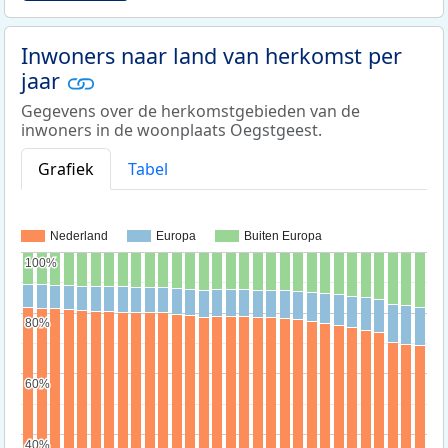
Inwoners naar land van herkomst per
jaar
Gegevens over de herkomstgebieden van de
inwoners in de woonplaats Oegstgeest.
Grafiek
Tabel
Nederland
Europa
Buiten Europa
100%
100%
80%
80%
60%
60%
40%
40%