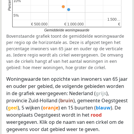
10%
10%
5%
5%
1.500…
1.500…
€ 500.000
€ 500.000
€ 1.000.000
€ 1.000.000
€
€
Gemiddelde woningwaarde
Bovenstaande grafiek toont de gemiddelde woningwaarde
per regio op de horizontale as. Deze is afgezet tegen het
percentage inwoners van 65 jaar en ouder op de verticale
as. Iedere regio wordt als cirkel weergegeven. De omvang
van de cirkels hangt af van het aantal woningen in een
gebied: hoe meer woningen, hoe groter de cirkel.
Woningwaarde ten opzichte van inwoners van 65 jaar
en ouder per gebied, de volgende gebieden worden
in de grafiek weergegeven: Nederland (
grijs
),
provincie Zuid-Holland (
bruin
), gemeente Oegstgeest
(
geel
), 5 wijken (
oranje
) en 15 buurten (
blauw
). De
woonplaats Oegstgeest wordt in het
rood
weergegeven. Klik op de naam van een cirkel om de
gegevens voor dat gebied weer te geven.