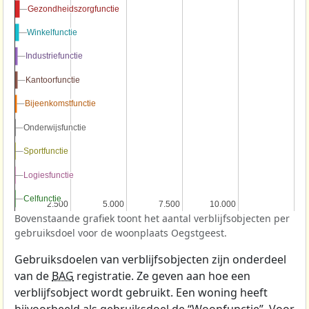
Gezondheidszorgfunctie
Gezondheidszorgfunctie
Winkelfunctie
Winkelfunctie
Industriefunctie
Industriefunctie
Kantoorfunctie
Kantoorfunctie
Bijeenkomstfunctie
Bijeenkomstfunctie
Onderwijsfunctie
Onderwijsfunctie
Sportfunctie
Sportfunctie
Logiesfunctie
Logiesfunctie
Celfunctie
Celfunctie
2.500
2.500
5.000
5.000
7.500
7.500
10.000
10.000
Bovenstaande grafiek toont het aantal verblijfsobjecten per
gebruiksdoel voor de woonplaats Oegstgeest.
Gebruiksdoelen van verblijfsobjecten zijn onderdeel
van de
BAG
registratie. Ze geven aan hoe een
verblijfsobject wordt gebruikt. Een woning heeft