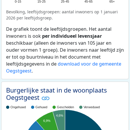
0-15
15-25
25-45
45-65
65+
Bevolking, leeftijdsgroepen: aantal inwoners op 1 januari
2026 per leeftijdsgroep.
De grafiek toont de leeftijdsgroepen. Het aantal
inwoners is ook
per individueel levensjaar
beschikbaar (alleen de inwoners van 105 jaar en
ouder vormen 1 groep). De inwoners naar leeftijd zijn
er tot op buurtniveau in het document met
leeftijdsgegevens in de
download voor de gemeente
Oegstgeest
.
Burgerlijke staat in de woonplaats
Oegstgeest
Ongehuwd
Gehuwd
Gescheiden
Verweduwd
4,6%
6,9%