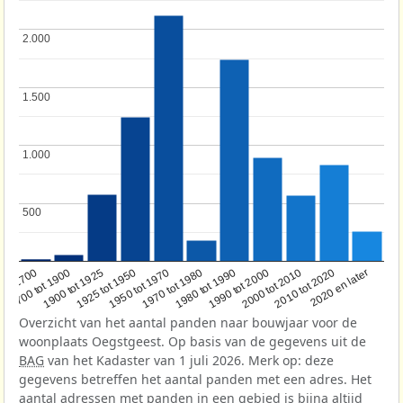
2.000
2.000
1.500
1.500
1.000
1.000
500
500
1950 tot 1970
1990 tot 2000
1900 tot 1925
2020 en later
1970 tot 1980
oor 1700
2000 tot 2010
1925 tot 1950
1980 tot 1990
1700 tot 1900
2010 tot 2020
Overzicht van het aantal panden naar bouwjaar voor de
woonplaats Oegstgeest. Op basis van de gegevens uit de
BAG
van het Kadaster van 1 juli 2026. Merk op: deze
gegevens betreffen het aantal panden met een adres. Het
aantal adressen met panden in een gebied is bijna altijd