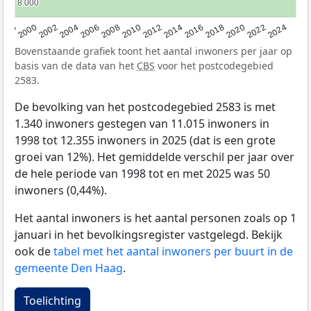
8.000
8.000
1998
2000
2002
2004
2006
2008
2010
2012
2014
2016
2018
2020
2022
2024
Bovenstaande grafiek toont het aantal inwoners per jaar op
basis van de data van het
CBS
voor het postcodegebied
2583.
De bevolking van het postcodegebied 2583 is met
1.340 inwoners gestegen van 11.015 inwoners in
1998 tot 12.355 inwoners in 2025 (dat is een grote
groei van 12%). Het gemiddelde verschil per jaar over
de hele periode van 1998 tot en met 2025 was 50
inwoners (0,44%).
Het aantal inwoners is het aantal personen zoals op 1
januari in het bevolkingsregister vastgelegd. Bekijk
ook de
tabel met het aantal inwoners per buurt in de
gemeente Den Haag
.
Toelichting