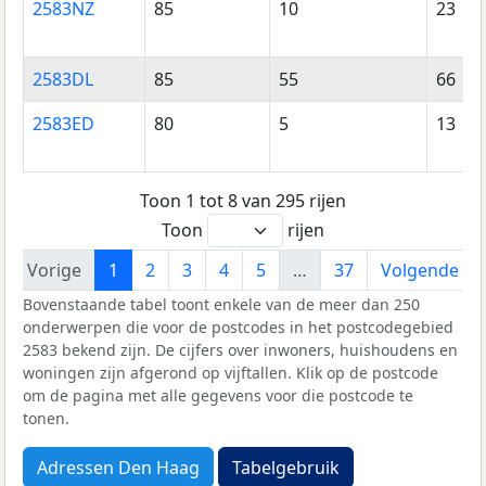
2583NZ
85
10
23
2583DL
85
55
66
2583ED
80
5
13
Toon 1 tot 8 van 295 rijen
Toon
rijen
Vorige
1
2
3
4
5
…
37
Volgende
Bovenstaande tabel toont enkele van de meer dan 250
onderwerpen die voor de postcodes in het postcodegebied
2583 bekend zijn. De cijfers over inwoners, huishoudens en
woningen zijn afgerond op vijftallen. Klik op de postcode
om de pagina met alle gegevens voor die postcode te
tonen.
Adressen Den Haag
Tabelgebruik