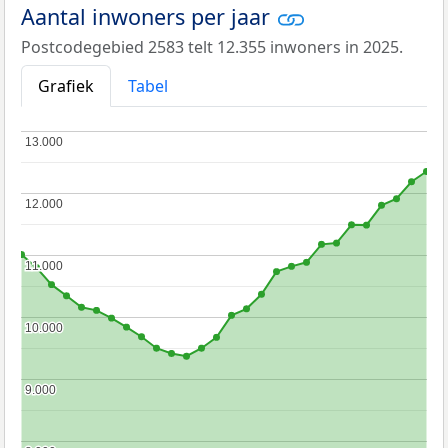
Aantal inwoners per jaar
Postcodegebied 2583 telt 12.355 inwoners in 2025.
Grafiek
Tabel
13.000
13.000
12.000
12.000
11.000
11.000
10.000
10.000
9.000
9.000