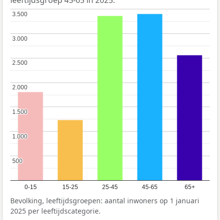
3.500
3.500
3.000
3.000
2.500
2.500
2.000
2.000
1.500
1.500
1.000
1.000
500
500
0-15
15-25
25-45
45-65
65+
Bevolking, leeftijdsgroepen: aantal inwoners op 1 januari
2025 per leeftijdscategorie.