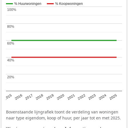
% Huurwoningen
% Koopwoningen
100%
100%
80%
80%
60%
60%
40%
40%
20%
20%
2019
2022
2025
2017
2020
2023
2015
2018
2021
2024
2016
Bovenstaande lijngrafiek toont de verdeling van woningen
naar type eigendom, koop of huur, per jaar tot en met 2025.