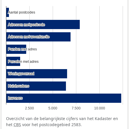
Aantal postcodes
Aantal postcodes
Adressen met postcode
Adressen met postcode
Adressen met woonfunctie
Adressen met woonfunctie
Panden met adres
Panden met adres
Percelen met adres
Percelen met adres
Woningvoorraad
Woningvoorraad
Huishoudens
Huishoudens
Inwoners
Inwoners
2.500
5.000
7.500
10.000
Overzicht van de belangrijkste cijfers van het Kadaster en
het
CBS
voor het postcodegebied 2583.