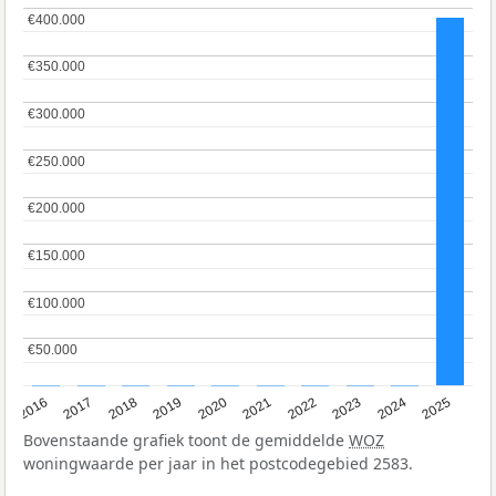
€400.000
€400.000
€350.000
€350.000
€300.000
€300.000
€250.000
€250.000
€200.000
€200.000
€150.000
€150.000
€100.000
€100.000
€50.000
€50.000
2016
2017
2018
2019
2020
2021
2022
2023
2024
2025
Bovenstaande grafiek toont de gemiddelde
WOZ
woningwaarde per jaar in het postcodegebied 2583.