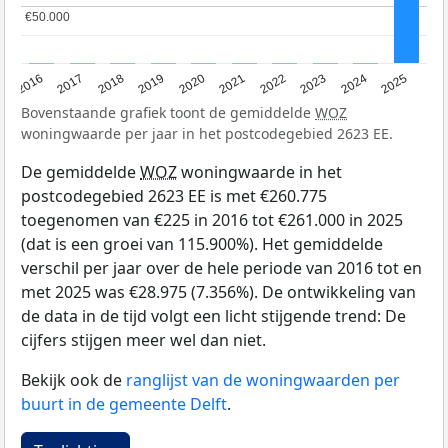
€50.000
€50.000
2016
2017
2018
2019
2020
2021
2022
2023
2024
2025
Bovenstaande grafiek toont de gemiddelde
WOZ
woningwaarde per jaar in het postcodegebied 2623 EE.
De gemiddelde
WOZ
woningwaarde in het
postcodegebied 2623 EE is met €260.775
toegenomen van €225 in 2016 tot €261.000 in 2025
(dat is een groei van 115.900%). Het gemiddelde
verschil per jaar over de hele periode van 2016 tot en
met 2025 was €28.975 (7.356%). De ontwikkeling van
de data in de tijd volgt een licht stijgende trend: De
cijfers stijgen meer wel dan niet.
Bekijk ook de
ranglijst van de woningwaarden per
buurt in de gemeente Delft
.