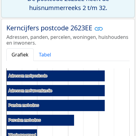
huisnummerreeks 2 t/m 32.
Kerncijfers postcode 2623EE
Adressen, panden, percelen, woningen, huishoudens
en inwoners.
Grafiek
Tabel
Adressen met postcode
Adressen met postcode
Adressen met woonfunctie
Adressen met woonfunctie
Panden met adres
Panden met adres
Percelen met adres
Percelen met adres
Woningvoorraad
Woningvoorraad