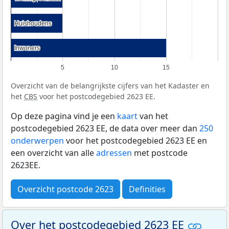
Huishoudens
Huishoudens
Inwoners
Inwoners
5
10
15
Overzicht van de belangrijkste cijfers van het Kadaster en
het
CBS
voor het postcodegebied 2623 EE.
Op deze pagina vind je een
kaart
van het
postcodegebied 2623 EE, de data over meer dan
250
onderwerpen
voor het postcodegebied 2623 EE en
een overzicht van alle
adressen
met postcode
2623EE.
Overzicht postcode 2623
Definities
Over het postcodegebied 2623 EE