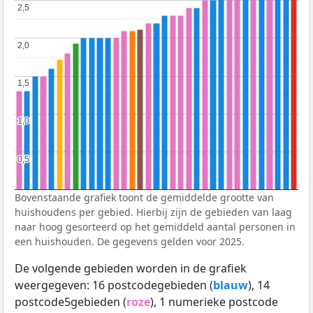
2,5
2,5
2,0
2,0
1,5
1,5
1,0
1,0
0,5
0,5
Bovenstaande grafiek toont de gemiddelde grootte van
huishoudens per gebied. Hierbij zijn de gebieden van laag
naar hoog gesorteerd op het gemiddeld aantal personen in
een huishouden. De gegevens gelden voor 2025.
De volgende gebieden worden in de grafiek
weergegeven: 16 postcodegebieden (
blauw
), 14
postcode5gebieden (
roze
), 1 numerieke postcode