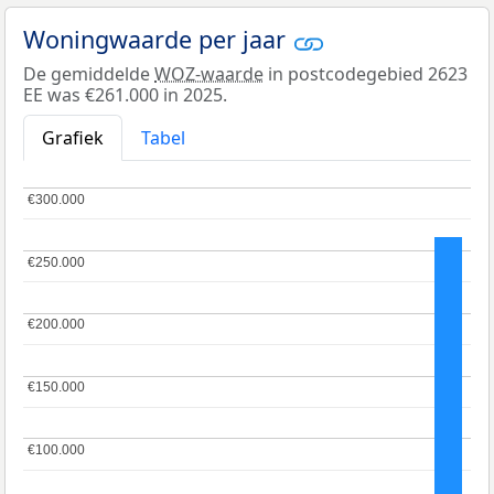
Woningwaarde per jaar
De gemiddelde
WOZ-waarde
in postcodegebied 2623
EE was €261.000 in 2025.
Grafiek
Tabel
€300.000
€300.000
€250.000
€250.000
€200.000
€200.000
€150.000
€150.000
€100.000
€100.000