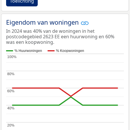
Toelichting
Eigendom van woningen
In 2024 was 40% van de woningen in het
postcodegebied 2623 EE een huurwoning en 60%
was een koopwoning.
% Huurwoningen
% Koopwoningen
100%
100%
80%
80%
60%
60%
40%
40%
20%
20%