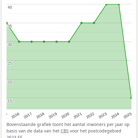
40
40
35
35
30
30
25
25
20
20
15
15
2015
2016
2017
2018
2019
2020
2021
2022
2023
2024
2025
Bovenstaande grafiek toont het aantal inwoners per jaar op
basis van de data van het
CBS
voor het postcodegebied
2623 EE.