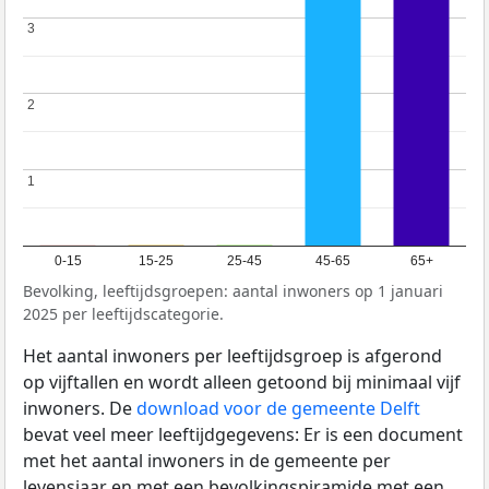
3
3
2
2
1
1
0-15
15-25
25-45
45-65
65+
Bevolking, leeftijdsgroepen: aantal inwoners op 1 januari
2025 per leeftijdscategorie.
Het aantal inwoners per leeftijdsgroep is afgerond
op vijftallen en wordt alleen getoond bij minimaal vijf
inwoners. De
download voor de gemeente Delft
bevat veel meer leeftijdgegevens: Er is een document
met het aantal inwoners in de gemeente per
levensjaar en met een bevolkingspiramide met een