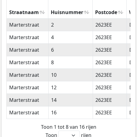
Straatnaam
Huisnummer
Postcode
Wo
Straatnaam
Huisnummer
Postcode
Wo
Marterstraat
2
2623EE
Del
Marterstraat
4
2623EE
Del
Marterstraat
6
2623EE
Del
Marterstraat
8
2623EE
Del
Marterstraat
10
2623EE
Del
Marterstraat
12
2623EE
Del
Marterstraat
14
2623EE
Del
Marterstraat
16
2623EE
Del
Toon 1 tot 8 van 16 rijen
Toon
rijen