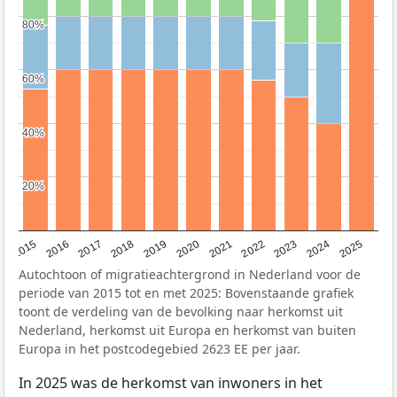
80%
80%
60%
60%
40%
40%
20%
20%
2019
2022
2017
2025
2020
2015
2023
2018
2021
2016
2024
Autochtoon of migratieachtergrond in Nederland voor de
periode van 2015 tot en met 2025: Bovenstaande grafiek
toont de verdeling van de bevolking naar herkomst uit
Nederland, herkomst uit Europa en herkomst van buiten
Europa in het postcodegebied 2623 EE per jaar.
In 2025 was de herkomst van inwoners in het