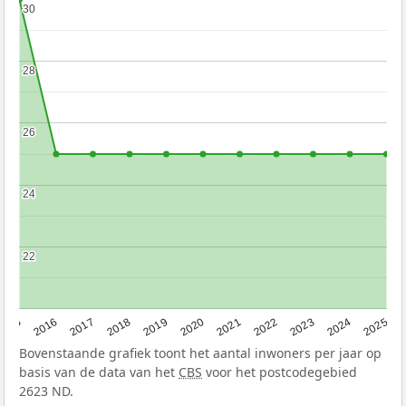
30
30
28
28
26
26
24
24
22
22
2015
2016
2017
2018
2019
2020
2021
2022
2023
2024
2025
Bovenstaande grafiek toont het aantal inwoners per jaar op
basis van de data van het
CBS
voor het postcodegebied
2623 ND.