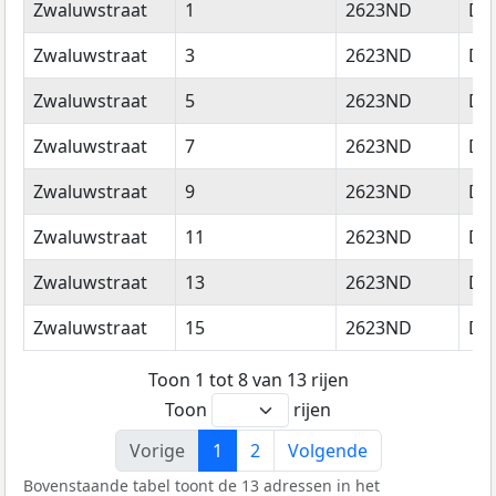
Straatnaam
Huisnummer
Postcode
Wo
Zwaluwstraat
1
2623ND
Del
Zwaluwstraat
3
2623ND
Del
Zwaluwstraat
5
2623ND
Del
Zwaluwstraat
7
2623ND
Del
Zwaluwstraat
9
2623ND
Del
Zwaluwstraat
11
2623ND
Del
Zwaluwstraat
13
2623ND
Del
Zwaluwstraat
15
2623ND
Del
Toon 1 tot 8 van 13 rijen
Toon
rijen
Vorige
1
2
Volgende
Bovenstaande tabel toont de 13 adressen in het