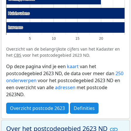
Huishoudens
Huishoudens
Inwoners
Inwoners
5
10
15
20
Overzicht van de belangrijkste cijfers van het Kadaster en
het
CBS
voor het postcodegebied 2623 ND.
Op deze pagina vind je een
kaart
van het
postcodegebied 2623 ND, de data over meer dan
250
onderwerpen
voor het postcodegebied 2623 ND en
een overzicht van alle
adressen
met postcode
2623ND.
Overzicht postcode 2623
Definities
Over het postcodegebied 2623 ND