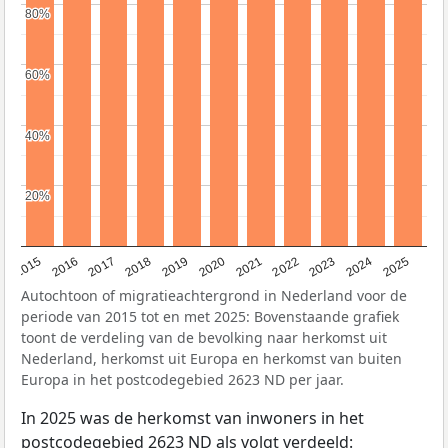
80%
80%
60%
60%
40%
40%
20%
20%
2019
2022
2017
2025
2020
2015
2023
2018
2021
2016
2024
Autochtoon of migratieachtergrond in Nederland voor de
periode van 2015 tot en met 2025: Bovenstaande grafiek
toont de verdeling van de bevolking naar herkomst uit
Nederland, herkomst uit Europa en herkomst van buiten
Europa in het postcodegebied 2623 ND per jaar.
In 2025 was de herkomst van inwoners in het
postcodegebied 2623 ND als volgt verdeeld: