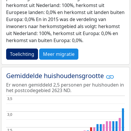
herkomst uit Nederland: 100%, herkomst uit
Europese landen: 0,0% en herkomst uit landen buiten
Europa: 0,0% En in 2015 was de verdeling van
inwoners naar herkomstgebied als volgt: herkomst
uit Nederland: 100%, herkomst uit Europa: 0,0% en
herkomst van buiten Europa: 0,0%.
Toelichting
Meer migratie
Gemiddelde huishoudensgrootte
Er wonen gemiddeld 2,5 personen per huishouden in
het postcodegebied 2623 ND.
3,5
3,5
3,0
3,0
2,5
2,5