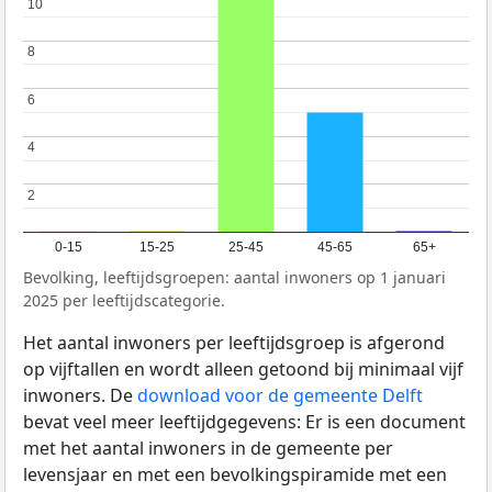
10
10
8
8
6
6
4
4
2
2
0-15
15-25
25-45
45-65
65+
Bevolking, leeftijdsgroepen: aantal inwoners op 1 januari
2025 per leeftijdscategorie.
Het aantal inwoners per leeftijdsgroep is afgerond
op vijftallen en wordt alleen getoond bij minimaal vijf
inwoners. De
download voor de gemeente Delft
bevat veel meer leeftijdgegevens: Er is een document
met het aantal inwoners in de gemeente per
levensjaar en met een bevolkingspiramide met een