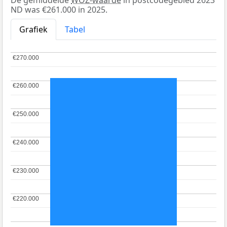
De gemiddelde
WOZ-waarde
in postcodegebied 2623
ND was €261.000 in 2025.
Grafiek
Tabel
€270.000
€270.000
€260.000
€260.000
€250.000
€250.000
€240.000
€240.000
€230.000
€230.000
€220.000
€220.000