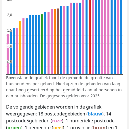
2,0
2,0
1,5
1,5
1,0
1,0
0,5
0,5
Bovenstaande grafiek toont de gemiddelde grootte van
huishoudens per gebied. Hierbij zijn de gebieden van laag
naar hoog gesorteerd op het gemiddeld aantal personen in
een huishouden. De gegevens gelden voor 2025.
De volgende gebieden worden in de grafiek
weergegeven: 18 postcodegebieden (
blauw
), 14
postcode5gebieden (
roze
), 1 numerieke postcode
(
groen
), 1 gemeente (
geel
), 1 provincie (
bruin
) en 1