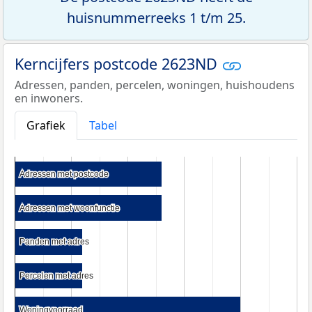
huisnummerreeks 1 t/m 25.
Kerncijfers postcode 2623ND
Adressen, panden, percelen, woningen, huishoudens
en inwoners.
Grafiek
Tabel
Adressen met postcode
Adressen met postcode
Adressen met woonfunctie
Adressen met woonfunctie
Panden met adres
Panden met adres
Percelen met adres
Percelen met adres
Woningvoorraad
Woningvoorraad