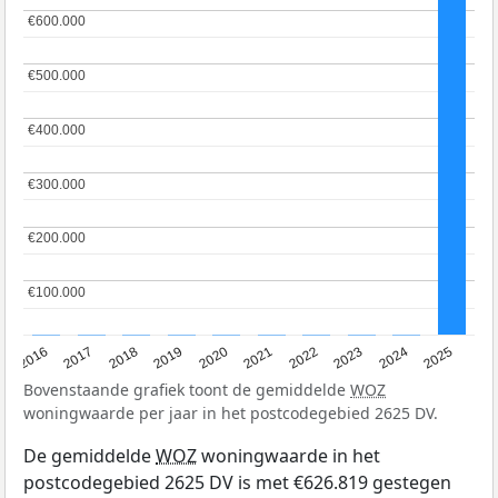
€600.000
€600.000
€500.000
€500.000
€400.000
€400.000
€300.000
€300.000
€200.000
€200.000
€100.000
€100.000
2016
2017
2018
2019
2020
2021
2022
2023
2024
2025
Bovenstaande grafiek toont de gemiddelde
WOZ
woningwaarde per jaar in het postcodegebied 2625 DV.
De gemiddelde
WOZ
woningwaarde in het
postcodegebied 2625 DV is met €626.819 gestegen