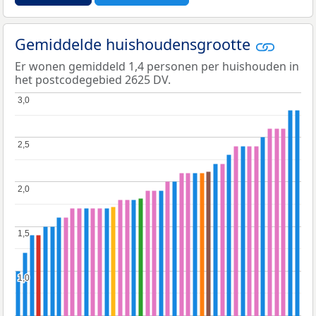
Gemiddelde huishoudensgrootte
Er wonen gemiddeld 1,4 personen per huishouden in
het postcodegebied 2625 DV.
3,0
3,0
2,5
2,5
2,0
2,0
1,5
1,5
1,0
1,0