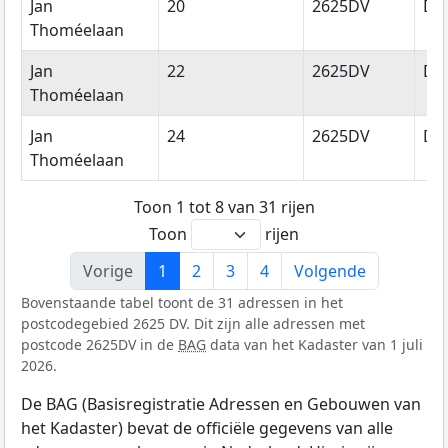
Jan
20
2625DV
Del
Thoméelaan
Jan
22
2625DV
Del
Thoméelaan
Jan
24
2625DV
Del
Thoméelaan
Toon 1 tot 8 van 31 rijen
Toon
rijen
Vorige
1
2
3
4
Volgende
Bovenstaande tabel toont de 31 adressen in het
postcodegebied 2625 DV. Dit zijn alle adressen met
postcode 2625DV in de
BAG
data van het Kadaster van 1 juli
2026.
De BAG (Basisregistratie Adressen en Gebouwen van
het Kadaster) bevat de officiële gegevens van alle