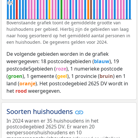
0,5
0,5
Bovenstaande grafiek toont de gemiddelde grootte van
huishoudens per gebied. Hierbij zijn de gebieden van laag
naar hoog gesorteerd op het gemiddeld aantal personen in
een huishouden. De gegevens gelden voor 2024.
De volgende gebieden worden in de grafiek
weergegeven: 18 postcodegebieden (
blauw
), 19
postcode5gebieden (
roze
), 1 numerieke postcode
(
groen
), 1 gemeente (
geel
), 1 provincie (
bruin
) en 1
land (
oranje
). Het postcodegebied 2625 DV wordt in
het
rood
weergegeven.
Soorten huishoudens
In 2024 waren er 35 huishoudens in het
postcodegebied 2625 DV. Er waren 20
eenpersoonshuishoudens en 10