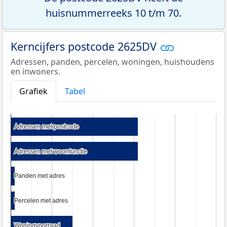
huisnummerreeks 10 t/m 70.
Kerncijfers postcode 2625DV
Adressen, panden, percelen, woningen, huishoudens
en inwoners.
Grafiek
Tabel
Adressen met postcode
Adressen met postcode
Adressen met woonfunctie
Adressen met woonfunctie
Panden met adres
Panden met adres
Percelen met adres
Percelen met adres
Woningvoorraad
Woningvoorraad