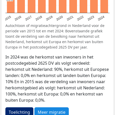
20%
20%
2015
2016
2017
2018
2019
2020
2021
2022
2023
2024
Autochtoon of migratieachtergrond in Nederland voor de
periode van 2015 tot en met 2024: Bovenstaande grafiek
toont de verdeling van de bevolking naar herkomst uit
Nederland, herkomst uit Europa en herkomst van buiten
Europa in het postcodegebied 2625 DV per jaar.
In 2024 was de herkomst van inwoners in het
postcodegebied 2625 DV als volgt verdeeld:
herkomst uit Nederland: 90%, herkomst uit Europese
landen: 0,0% en herkomst uit landen buiten Europa:
10% En in 2015 was de verdeling van inwoners naar
herkomstgebied als volgt: herkomst uit Nederland:
100%, herkomst uit Europa: 0,0% en herkomst van
buiten Europa: 0,0%.
Toelichting
Meer migratie