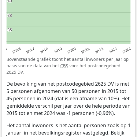
40
40
38
38
35
35
2015
2016
2017
2018
2019
2020
2021
2022
2023
2024
Bovenstaande grafiek toont het aantal inwoners per jaar op
basis van de data van het
CBS
voor het postcodegebied
2625 DV.
De bevolking van het postcodegebied 2625 DV is met
5 personen afgenomen van 50 personen in 2015 tot
45 personen in 2024 (dat is een afname van 10%). Het
gemiddelde verschil per jaar over de hele periode van
2015 tot en met 2024 was -1 personen (-0,96%).
Het aantal inwoners is het aantal personen zoals op 1
januari in het bevolkingsregister vastgelegd. Bekijk