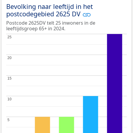
Bevolking naar leeftijd in het
postcodegebied 2625 DV
Postcode 2625DV telt 25 inwoners in de
leeftijdsgroep 65+ in 2024.
25
25
20
20
15
15
10
10
5
5