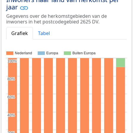
jaar
Gegevens over de herkomstgebieden van de
inwoners in het postcodegebied 2625 DV.
Grafiek
Tabel
Nederland
Europa
Buiten Europa
100%
100%
80%
80%
60%
60%
40%
40%