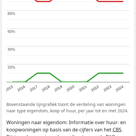
80%
80%
60%
60%
40%
40%
20%
20%
2015
2016
2017
2018
2019
2020
2021
2022
2023
2024
Bovenstaande lijngrafiek toont de verdeling van woningen
naar type eigendom, koop of huur, per jaar tot en met 2024.
Woningen naar eigendom: Informatie over huur- en
koopwoningen op basis van de cijfers van het
CBS
.