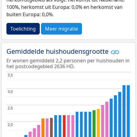
100%, herkomst uit Europa: 0,0% en herkomst van
buiten Europa: 0,0%.
Toelichting
Meer migratie
Gemiddelde huishoudensgrootte
Er wonen gemiddeld 2,2 personen per huishouden in
het postcodegebied 2636 HD.
3,5
3,5
3,0
3,0
2,5
2,5
2,0
2,0