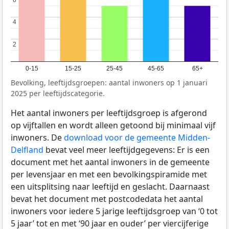
4
4
2
2
0-15
15-25
25-45
45-65
65+
Bevolking, leeftijdsgroepen: aantal inwoners op 1 januari
2025 per leeftijdscategorie.
Het aantal inwoners per leeftijdsgroep is afgerond
op vijftallen en wordt alleen getoond bij minimaal vijf
inwoners. De
download voor de gemeente Midden-
Delfland
bevat veel meer leeftijdgegevens: Er is een
document met het aantal inwoners in de gemeente
per levensjaar en met een bevolkingspiramide met
een uitsplitsing naar leeftijd en geslacht. Daarnaast
bevat het document met postcodedata het aantal
inwoners voor iedere 5 jarige leeftijdsgroep van ‘0 tot
5 jaar’ tot en met ‘90 jaar en ouder’ per viercijferige