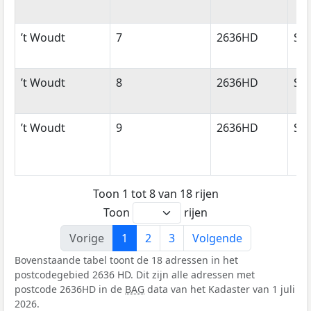
’t Woudt
7
2636HD
Sch
’t Woudt
8
2636HD
Sch
’t Woudt
9
2636HD
Sch
Toon 1 tot 8 van 18 rijen
Toon
rijen
Vorige
1
2
3
Volgende
Bovenstaande tabel toont de 18 adressen in het
postcodegebied 2636 HD. Dit zijn alle adressen met
postcode 2636HD in de
BAG
data van het Kadaster van 1 juli
2026.