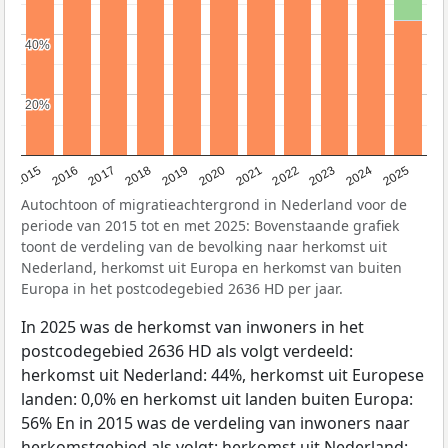
40%
40%
20%
20%
2019
2022
2017
2025
2020
2015
2023
2018
2021
2016
2024
Autochtoon of migratieachtergrond in Nederland voor de
periode van 2015 tot en met 2025: Bovenstaande grafiek
toont de verdeling van de bevolking naar herkomst uit
Nederland, herkomst uit Europa en herkomst van buiten
Europa in het postcodegebied 2636 HD per jaar.
In 2025 was de herkomst van inwoners in het
postcodegebied 2636 HD als volgt verdeeld:
herkomst uit Nederland: 44%, herkomst uit Europese
landen: 0,0% en herkomst uit landen buiten Europa:
56% En in 2015 was de verdeling van inwoners naar
herkomstgebied als volgt: herkomst uit Nederland: