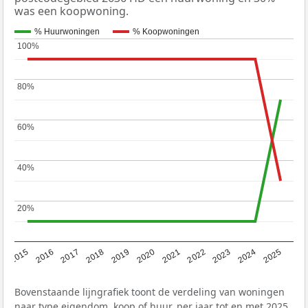
was een koopwoning.
% Huurwoningen
% Koopwoningen
100%
100%
80%
80%
60%
60%
40%
40%
20%
20%
2019
2022
2025
2017
2020
2023
2015
2018
2021
2024
2016
Bovenstaande lijngrafiek toont de verdeling van woningen
naar type eigendom, koop of huur, per jaar tot en met 2025.