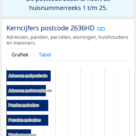
huisnummerreeks 1 t/m 25.
Kerncijfers postcode 2636HD
Adressen, panden, percelen, woningen, huishoudens
en inwoners.
Grafiek
Tabel
Adressen met postcode
Adressen met postcode
Adressen met woonfunctie
Adressen met woonfunctie
Panden met adres
Panden met adres
Percelen met adres
Percelen met adres
Woningvoorraad
Woningvoorraad