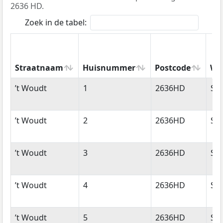
2636 HD.
Zoek in de tabel:
Straatnaam
Huisnummer
Postcode
Wo
Straatnaam
Huisnummer
Postcode
Wo
’t Woudt
1
2636HD
Sch
’t Woudt
2
2636HD
Sch
’t Woudt
3
2636HD
Sch
’t Woudt
4
2636HD
Sch
’t Woudt
5
2636HD
Sch