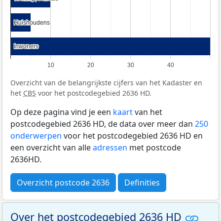
Huishoudens
Huishoudens
Inwoners
Inwoners
10
20
30
40
Overzicht van de belangrijkste cijfers van het Kadaster en
het
CBS
voor het postcodegebied 2636 HD.
Op deze pagina vind je een
kaart
van het
postcodegebied 2636 HD, de data over meer dan
250
onderwerpen
voor het postcodegebied 2636 HD en
een overzicht van alle
adressen
met postcode
2636HD.
Overzicht postcode 2636
Definities
Over het postcodegebied 2636 HD