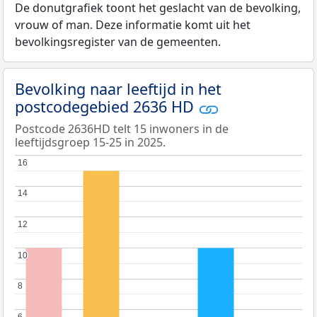
De donutgrafiek toont het geslacht van de bevolking,
vrouw of man. Deze informatie komt uit het
bevolkingsregister van de gemeenten.
Bevolking naar leeftijd in het
postcodegebied 2636 HD
Postcode 2636HD telt 15 inwoners in de
leeftijdsgroep 15-25 in 2025.
16
16
14
14
12
12
10
10
8
8
6
6