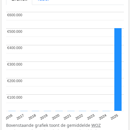
€600.000
€600.000
€500.000
€500.000
€400.000
€400.000
€300.000
€300.000
€200.000
€200.000
€100.000
€100.000
2016
2017
2018
2019
2020
2021
2022
2023
2024
2025
Bovenstaande grafiek toont de gemiddelde
WOZ