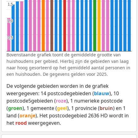
1,5
1,5
1,0
1,0
0,5
0,5
Bovenstaande grafiek toont de gemiddelde grootte van
huishoudens per gebied. Hierbij zijn de gebieden van laag
naar hoog gesorteerd op het gemiddeld aantal personen in
een huishouden. De gegevens gelden voor 2025.
De volgende gebieden worden in de grafiek
weergegeven: 14 postcodegebieden (
blauw
), 10
postcode5gebieden (
roze
), 1 numerieke postcode
(
groen
), 1 gemeente (
geel
), 1 provincie (
bruin
) en 1
land (
oranje
). Het postcodegebied 2636 HD wordt in
het
rood
weergegeven.