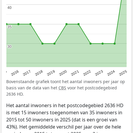
40
40
35
35
30
30
2015
2016
2017
2018
2019
2020
2021
2022
2023
2024
2025
Bovenstaande grafiek toont het aantal inwoners per jaar op
basis van de data van het
CBS
voor het postcodegebied
2636 HD.
Het aantal inwoners in het postcodegebied 2636 HD
is met 15 inwoners toegenomen van 35 inwoners in
2015 tot 50 inwoners in 2025 (dat is een groei van
43%). Het gemiddelde verschil per jaar over de hele