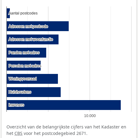
Aantal postcodes
Aantal postcodes
Adressen met postcode
Adressen met postcode
Adressen met woonfunctie
Adressen met woonfunctie
Panden met adres
Panden met adres
Percelen met adres
Percelen met adres
Woningvoorraad
Woningvoorraad
Huishoudens
Huishoudens
Inwoners
Inwoners
10.000
Overzicht van de belangrijkste cijfers van het Kadaster en
het
CBS
voor het postcodegebied 2671.