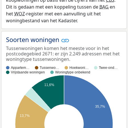
koopwoningen op basis van de cijfers van het
CBS
.
Dit is gedaan met een koppeling tussen de
BAG
en
het
WOZ
-register met een aanvulling uit het
woningbestand van het Kadaster.
Soorten woningen
Tussenwoningen komen het meeste voor in het
postcodegebied 2671: er zijn 2.249 adressen met het
woningtype tussenwoningen.
Appartem…
Tussenwo…
Hoekwoni…
Twee-ond…
Vrijstaande woningen
Woningtype onbekend
11,6%
35,7%
13,7%