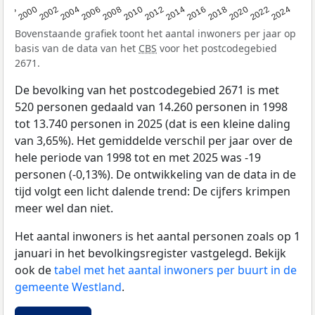
1998
2000
2002
2004
2006
2008
2010
2012
2014
2016
2018
2020
2022
2024
Bovenstaande grafiek toont het aantal inwoners per jaar op
basis van de data van het
CBS
voor het postcodegebied
2671.
De bevolking van het postcodegebied 2671 is met
520 personen gedaald van 14.260 personen in 1998
tot 13.740 personen in 2025 (dat is een kleine daling
van 3,65%). Het gemiddelde verschil per jaar over de
hele periode van 1998 tot en met 2025 was -19
personen (-0,13%). De ontwikkeling van de data in de
tijd volgt een licht dalende trend: De cijfers krimpen
meer wel dan niet.
Het aantal inwoners is het aantal personen zoals op 1
januari in het bevolkingsregister vastgelegd. Bekijk
ook de
tabel met het aantal inwoners per buurt in de
gemeente Westland
.