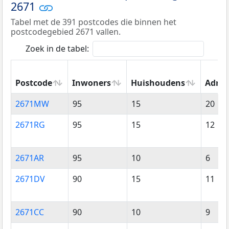
2671
Tabel met de 391 postcodes die binnen het
postcodegebied 2671 vallen.
Zoek in de tabel:
Postcode
Inwoners
Huishoudens
Adres
Postcode
Inwoners
Huishoudens
Adres
2671MW
95
15
20
2671RG
95
15
12
2671AR
95
10
6
2671DV
90
15
11
2671CC
90
10
9