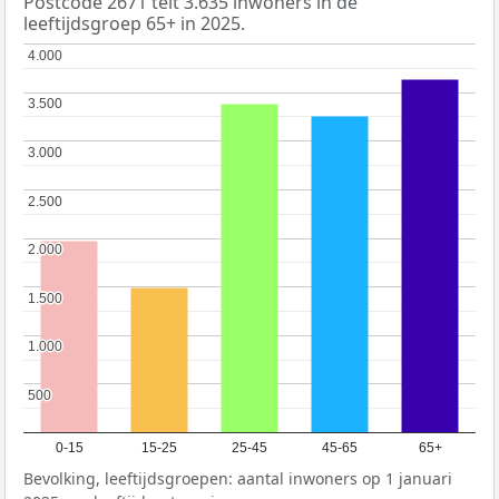
Postcode 2671 telt 3.635 inwoners in de
leeftijdsgroep 65+ in 2025.
4.000
4.000
3.500
3.500
3.000
3.000
2.500
2.500
2.000
2.000
1.500
1.500
1.000
1.000
500
500
0-15
15-25
25-45
45-65
65+
Bevolking, leeftijdsgroepen: aantal inwoners op 1 januari