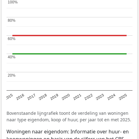
100%
100%
80%
80%
60%
60%
40%
40%
20%
20%
2019
2022
2025
2017
2020
2023
2015
2018
2021
2024
2016
Bovenstaande lijngrafiek toont de verdeling van woningen
naar type eigendom, koop of huur, per jaar tot en met 2025.
Woningen naar eigendom: Informatie over huur- en