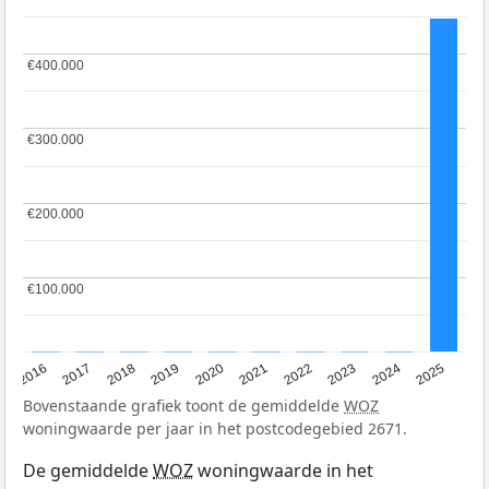
€400.000
€400.000
€300.000
€300.000
€200.000
€200.000
€100.000
€100.000
2016
2017
2018
2019
2020
2021
2022
2023
2024
2025
Bovenstaande grafiek toont de gemiddelde
WOZ
woningwaarde per jaar in het postcodegebied 2671.
De gemiddelde
WOZ
woningwaarde in het