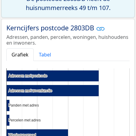
huisnummerreeks 49 t/m 107.
Kerncijfers postcode 2803DB
Adressen, panden, percelen, woningen, huishoudens
en inwoners.
Grafiek
Tabel
Adressen met postcode
Adressen met postcode
Adressen met woonfunctie
Adressen met woonfunctie
Panden met adres
Panden met adres
Percelen met adres
Percelen met adres
Woningvoorraad
Woningvoorraad