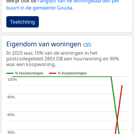
Bekijk ook de
ranglijst van de woningwaarden per
buurt in de gemeente Gouda
.
Toelichting
Eigendom van woningen
In 2025 was 10% van de woningen in het
postcodegebied 2803 DB een huurwoning en 90%
was een koopwoning.
% Huurwoningen
% Koopwoningen
100%
100%
80%
80%
60%
60%
40%
40%