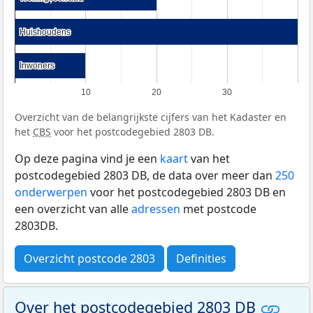
Huishoudens
Huishoudens
Inwoners
Inwoners
10
20
30
Overzicht van de belangrijkste cijfers van het Kadaster en
het
CBS
voor het postcodegebied 2803 DB.
Op deze pagina vind je een
kaart
van het
postcodegebied 2803 DB, de data over meer dan
250
onderwerpen
voor het postcodegebied 2803 DB en
een overzicht van alle
adressen
met postcode
2803DB.
Overzicht postcode 2803
Definities
Over het postcodegebied 2803 DB