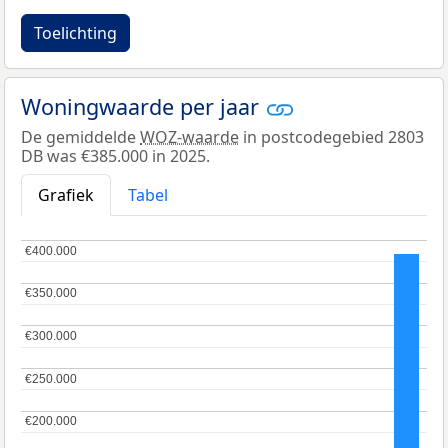
Toelichting
Woningwaarde per jaar
De gemiddelde
WOZ-waarde
in postcodegebied 2803
DB was €385.000 in 2025.
Grafiek
Tabel
€400.000
€400.000
€350.000
€350.000
€300.000
€300.000
€250.000
€250.000
€200.000
€200.000