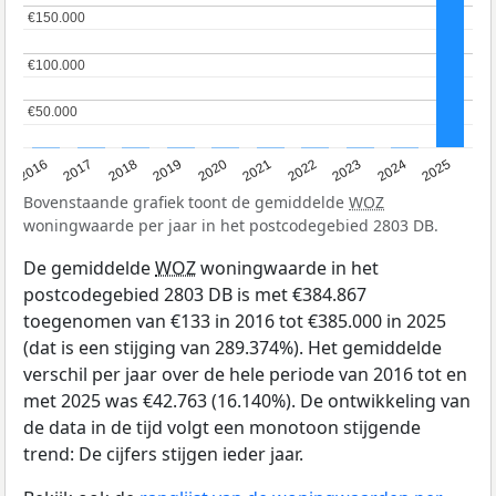
€150.000
€150.000
€100.000
€100.000
€50.000
€50.000
2016
2017
2018
2019
2020
2021
2022
2023
2024
2025
Bovenstaande grafiek toont de gemiddelde
WOZ
woningwaarde per jaar in het postcodegebied 2803 DB.
De gemiddelde
WOZ
woningwaarde in het
postcodegebied 2803 DB is met €384.867
toegenomen van €133 in 2016 tot €385.000 in 2025
(dat is een stijging van 289.374%). Het gemiddelde
verschil per jaar over de hele periode van 2016 tot en
met 2025 was €42.763 (16.140%). De ontwikkeling van
de data in de tijd volgt een monotoon stijgende
trend: De cijfers stijgen ieder jaar.