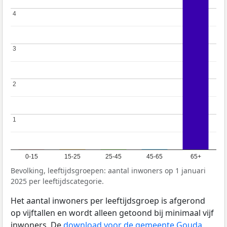
4
4
3
3
2
2
1
1
0-15
15-25
25-45
45-65
65+
Bevolking, leeftijdsgroepen: aantal inwoners op 1 januari
2025 per leeftijdscategorie.
Het aantal inwoners per leeftijdsgroep is afgerond
op vijftallen en wordt alleen getoond bij minimaal vijf
inwoners. De
download voor de gemeente Gouda