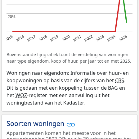
20%
20%
2019
2022
2025
2017
2020
2023
2015
2018
2021
2024
2016
Bovenstaande lijngrafiek toont de verdeling van woningen
naar type eigendom, koop of huur, per jaar tot en met 2025.
Woningen naar eigendom: Informatie over huur- en
koopwoningen op basis van de cijfers van het
CBS
.
Dit is gedaan met een koppeling tussen de
BAG
en
het
WOZ
-register met een aanvulling uit het
woningbestand van het Kadaster.
Soorten woningen
Appartementen komen het meeste voor in het
postcodegebied 2803 DB: er zijn 30 adressen met het