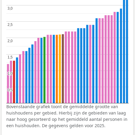
3,0
3,0
2,5
2,5
2,0
2,0
1,5
1,5
1,0
1,0
0,5
0,5
Bovenstaande grafiek toont de gemiddelde grootte van
huishoudens per gebied. Hierbij zijn de gebieden van laag
naar hoog gesorteerd op het gemiddeld aantal personen in
een huishouden. De gegevens gelden voor 2025.