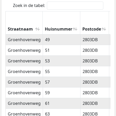
Zoek in de tabel:
Straatnaam
Huisnummer
Postcode
W
Straatnaam
Huisnummer
Postcode
W
Groenhovenweg
49
2803DB
G
Groenhovenweg
51
2803DB
G
Groenhovenweg
53
2803DB
G
Groenhovenweg
55
2803DB
G
Groenhovenweg
57
2803DB
G
Groenhovenweg
59
2803DB
G
Groenhovenweg
61
2803DB
G
Groenhovenweg
63
2803DB
G