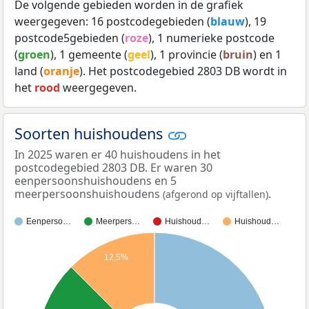
De volgende gebieden worden in de grafiek
weergegeven: 16 postcodegebieden (
blauw
), 19
postcode5gebieden (
roze
), 1 numerieke postcode
(
groen
), 1 gemeente (
geel
), 1 provincie (
bruin
) en 1
land (
oranje
). Het postcodegebied 2803 DB wordt in
het
rood
weergegeven.
Soorten huishoudens
In 2025 waren er 40 huishoudens in het
postcodegebied 2803 DB. Er waren 30
eenpersoonshuishoudens en 5
meerpersoonshuishoudens
.
(afgerond op vijftallen)
Eenperso…
Meerpers…
Huishoud…
Huishoud…
12,5%