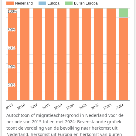
Nederland
Europa
Buiten Europa
100%
100%
80%
80%
60%
60%
40%
40%
20%
20%
2015
2016
2017
2018
2019
2020
2021
2022
2023
2024
Autochtoon of migratieachtergrond in Nederland voor de
periode van 2015 tot en met 2024: Bovenstaande grafiek
toont de verdeling van de bevolking naar herkomst uit
Nederland, herkomst uit Europa en herkomst van buiten