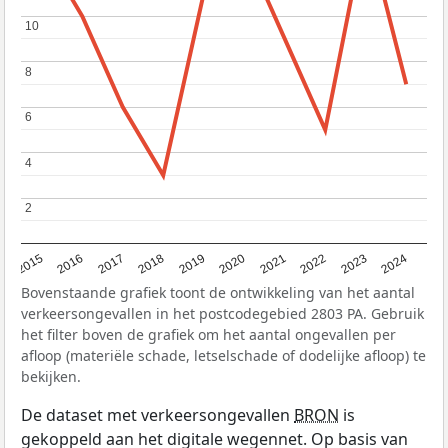
10
10
8
8
6
6
4
4
2
2
2015
2016
2017
2018
2019
2020
2021
2022
2023
2024
Bovenstaande grafiek toont de ontwikkeling van het aantal
verkeersongevallen in het postcodegebied 2803 PA. Gebruik
het filter boven de grafiek om het aantal ongevallen per
afloop (materiële schade, letselschade of dodelijke afloop) te
bekijken.
De dataset met verkeersongevallen
BRON
is
gekoppeld aan het digitale wegennet. Op basis van