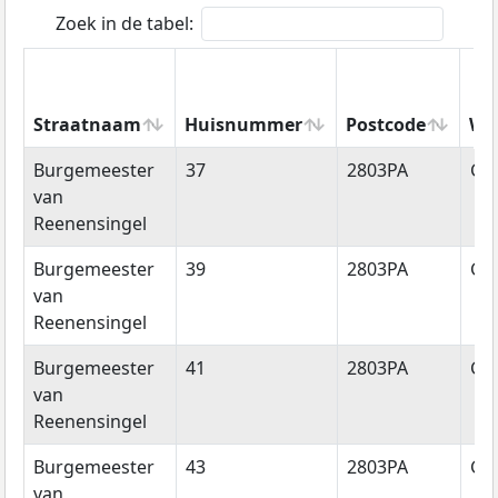
Zoek in de tabel:
Straatnaam
Huisnummer
Postcode
Wo
Straatnaam
Huisnummer
Postcode
Wo
Burgemeester
37
2803PA
Go
van
Reenensingel
Burgemeester
39
2803PA
Go
van
Reenensingel
Burgemeester
41
2803PA
Go
van
Reenensingel
Burgemeester
43
2803PA
Go
van