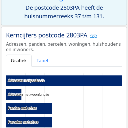
De postcode 2803PA heeft de
huisnummerreeks 37 t/m 131.
Kerncijfers postcode 2803PA
Adressen, panden, percelen, woningen, huishoudens
en inwoners.
Grafiek
Tabel
Adressen met postcode
Adressen met postcode
Adressen met woonfunctie
Adressen met woonfunctie
Panden met adres
Panden met adres
Percelen met adres
Percelen met adres