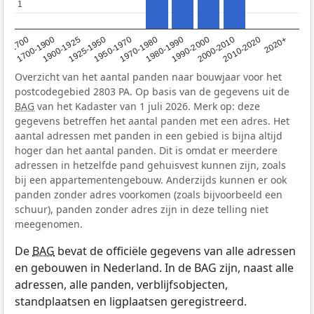
1
1
1950-1970
1990-2000
1900-1925
2020+
1970-1980
<1700
2000-2010
1925-1950
1980-1990
1700-1900
2010-2020
Overzicht van het aantal panden naar bouwjaar voor het
postcodegebied 2803 PA. Op basis van de gegevens uit de
BAG
van het Kadaster van 1 juli 2026. Merk op: deze
gegevens betreffen het aantal panden met een adres. Het
aantal adressen met panden in een gebied is bijna altijd
hoger dan het aantal panden. Dit is omdat er meerdere
adressen in hetzelfde pand gehuisvest kunnen zijn, zoals
bij een appartementengebouw. Anderzijds kunnen er ook
panden zonder adres voorkomen (zoals bijvoorbeeld een
schuur), panden zonder adres zijn in deze telling niet
meegenomen.
De
BAG
bevat de officiële gegevens van alle adressen
en gebouwen in Nederland. In de BAG zijn, naast alle
adressen, alle panden, verblijfsobjecten,
standplaatsen en ligplaatsen geregistreerd.