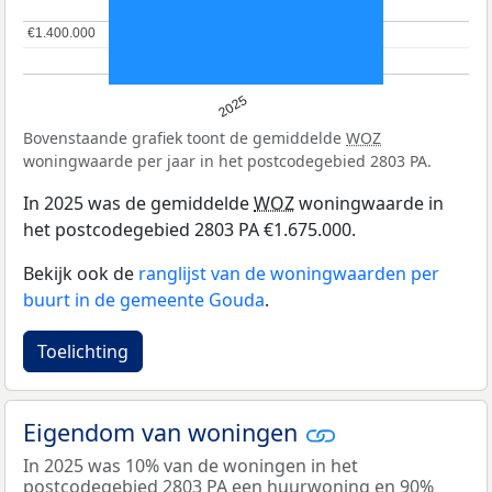
€1.400.000
€1.400.000
2025
Bovenstaande grafiek toont de gemiddelde
WOZ
woningwaarde per jaar in het postcodegebied 2803 PA.
In 2025 was de gemiddelde
WOZ
woningwaarde in
het postcodegebied 2803 PA €1.675.000.
Bekijk ook de
ranglijst van de woningwaarden per
buurt in de gemeente Gouda
.
Toelichting
Eigendom van woningen
In 2025 was 10% van de woningen in het
postcodegebied 2803 PA een huurwoning en 90%