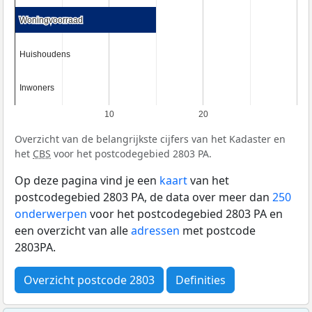
Woningvoorraad
Woningvoorraad
Huishoudens
Huishoudens
Inwoners
Inwoners
10
20
Overzicht van de belangrijkste cijfers van het Kadaster en
het
CBS
voor het postcodegebied 2803 PA.
Op deze pagina vind je een
kaart
van het
postcodegebied 2803 PA, de data over meer dan
250
onderwerpen
voor het postcodegebied 2803 PA en
een overzicht van alle
adressen
met postcode
2803PA.
Overzicht postcode 2803
Definities