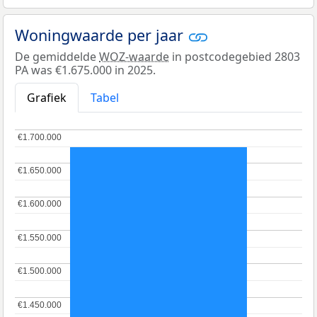
Woningwaarde per jaar
De gemiddelde
WOZ-waarde
in postcodegebied 2803
PA was €1.675.000 in 2025.
Grafiek
Tabel
€1.700.000
€1.700.000
€1.650.000
€1.650.000
€1.600.000
€1.600.000
€1.550.000
€1.550.000
€1.500.000
€1.500.000
€1.450.000
€1.450.000