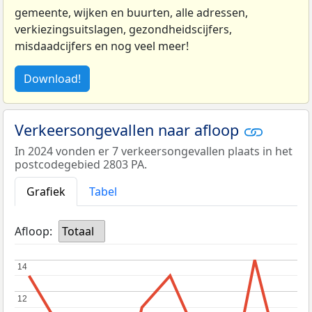
gemeente, wijken en buurten, alle adressen,
verkiezingsuitslagen, gezondheidscijfers,
misdaadcijfers en nog veel meer!
Download!
Verkeersongevallen naar afloop
In 2024 vonden er 7 verkeersongevallen plaats in het
postcodegebied 2803 PA.
Grafiek
Tabel
Afloop:
Totaal
14
14
12
12