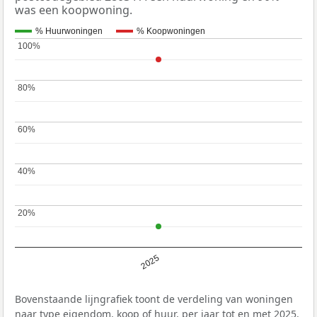
was een koopwoning.
% Huurwoningen
% Koopwoningen
100%
100%
80%
80%
60%
60%
40%
40%
20%
20%
2025
Bovenstaande lijngrafiek toont de verdeling van woningen
naar type eigendom, koop of huur, per jaar tot en met 2025.