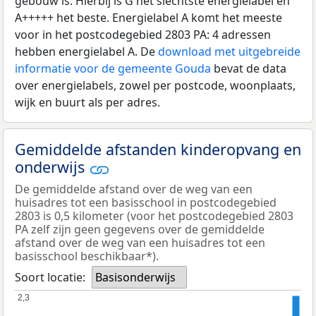
gebouw is. Hierbij is G het slechtste energielabel en
A+++++ het beste. Energielabel A komt het meeste
voor in het postcodegebied 2803 PA: 4 adressen
hebben energielabel A. De
download met uitgebreide
informatie voor de gemeente Gouda
bevat de data
over energielabels, zowel per postcode, woonplaats,
wijk en buurt als per adres.
Gemiddelde afstanden kinderopvang en
onderwijs
De gemiddelde afstand over de weg van een
huisadres tot een basisschool in postcodegebied
2803 is 0,5 kilometer (voor het postcodegebied 2803
PA zelf zijn geen gegevens over de gemiddelde
afstand over de weg van een huisadres tot een
basisschool beschikbaar*).
Soort locatie:
Basisonderwijs
2,3
2,3