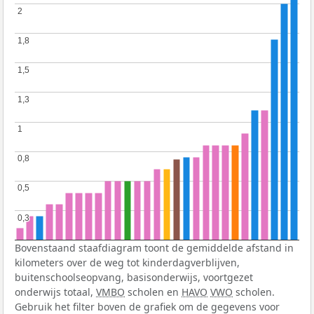
2
2
1,8
1,8
1,5
1,5
1,3
1,3
1
1
0,8
0,8
0,5
0,5
0,3
0,3
Bovenstaand staafdiagram toont de gemiddelde afstand in
kilometers over de weg tot kinderdagverblijven,
buitenschoolseopvang, basisonderwijs, voortgezet
onderwijs totaal,
VMBO
scholen en
HAVO
VWO
scholen.
Gebruik het filter boven de grafiek om de gegevens voor