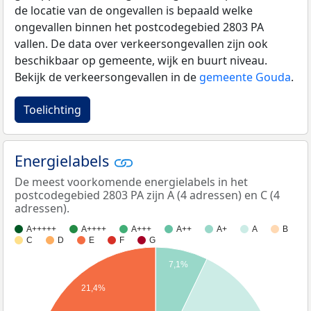
de locatie van de ongevallen is bepaald welke
ongevallen binnen het postcodegebied 2803 PA
vallen. De data over verkeersongevallen zijn ook
beschikbaar op gemeente, wijk en buurt niveau.
Bekijk de verkeersongevallen in de
gemeente Gouda
.
Toelichting
Energielabels
De meest voorkomende energielabels in het
postcodegebied 2803 PA zijn A (4 adressen) en C (4
adressen).
A+++++
A++++
A+++
A++
A+
A
B
C
D
E
F
G
7,1%
21,4%