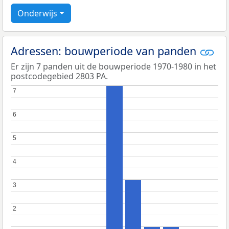
Onderwijs
Adressen: bouwperiode van panden
Er zijn 7 panden uit de bouwperiode 1970-1980 in het
postcodegebied 2803 PA.
7
7
6
6
5
5
4
4
3
3
2
2