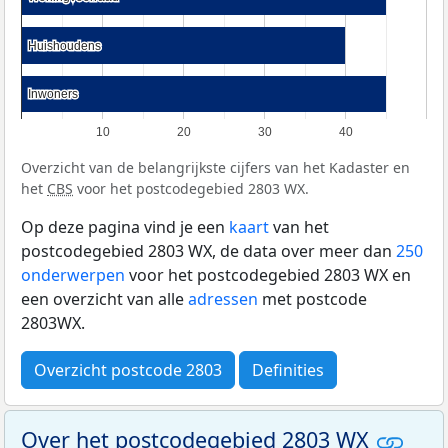
Huishoudens
Huishoudens
Inwoners
Inwoners
10
20
30
40
Overzicht van de belangrijkste cijfers van het Kadaster en
het
CBS
voor het postcodegebied 2803 WX.
Op deze pagina vind je een
kaart
van het
postcodegebied 2803 WX, de data over meer dan
250
onderwerpen
voor het postcodegebied 2803 WX en
een overzicht van alle
adressen
met postcode
2803WX.
Overzicht postcode 2803
Definities
Over het postcodegebied 2803 WX