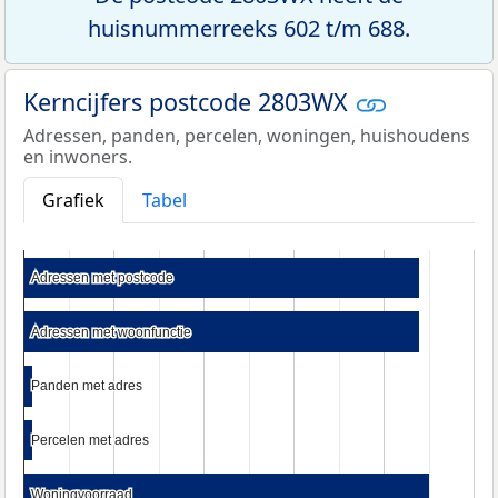
huisnummerreeks 602 t/m 688.
Kerncijfers postcode 2803WX
Adressen, panden, percelen, woningen, huishoudens
en inwoners.
Grafiek
Tabel
Adressen met postcode
Adressen met postcode
Adressen met woonfunctie
Adressen met woonfunctie
Panden met adres
Panden met adres
Percelen met adres
Percelen met adres
Woningvoorraad
Woningvoorraad