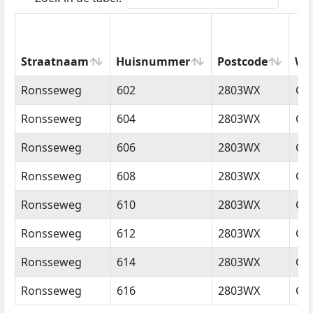
Straatnaam
Huisnummer
Postcode
Wo
Straatnaam
Huisnummer
Postcode
Wo
Ronsseweg
602
2803WX
Go
Ronsseweg
604
2803WX
Go
Ronsseweg
606
2803WX
Go
Ronsseweg
608
2803WX
Go
Ronsseweg
610
2803WX
Go
Ronsseweg
612
2803WX
Go
Ronsseweg
614
2803WX
Go
Ronsseweg
616
2803WX
Go