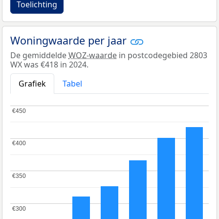
Toelichting
Woningwaarde per jaar
De gemiddelde
WOZ-waarde
in postcodegebied 2803
WX was €418 in 2024.
Grafiek
Tabel
€450
€450
€400
€400
€350
€350
€300
€300