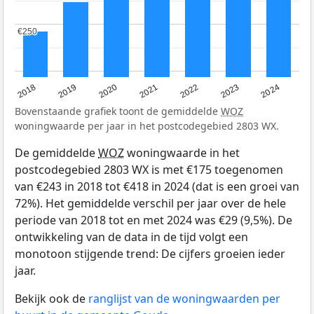
€250
€250
2023
2022
2021
2020
2019
2018
2024
Bovenstaande grafiek toont de gemiddelde
WOZ
woningwaarde per jaar in het postcodegebied 2803 WX.
De gemiddelde
WOZ
woningwaarde in het
postcodegebied 2803 WX is met €175 toegenomen
van €243 in 2018 tot €418 in 2024 (dat is een groei van
72%). Het gemiddelde verschil per jaar over de hele
periode van 2018 tot en met 2024 was €29 (9,5%). De
ontwikkeling van de data in de tijd volgt een
monotoon stijgende trend: De cijfers groeien ieder
jaar.
Bekijk ook de
ranglijst van de woningwaarden per