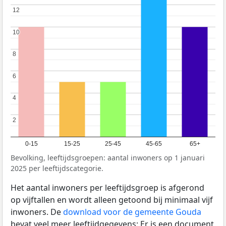
12
12
10
10
8
8
6
6
4
4
2
2
0-15
15-25
25-45
45-65
65+
Bevolking, leeftijdsgroepen: aantal inwoners op 1 januari
2025 per leeftijdscategorie.
Het aantal inwoners per leeftijdsgroep is afgerond
op vijftallen en wordt alleen getoond bij minimaal vijf
inwoners. De
download voor de gemeente Gouda
bevat veel meer leeftijdgegevens: Er is een document