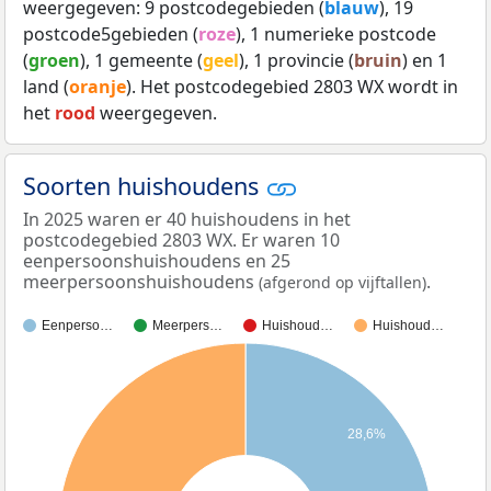
weergegeven: 9 postcodegebieden (
blauw
), 19
postcode5gebieden (
roze
), 1 numerieke postcode
(
groen
), 1 gemeente (
geel
), 1 provincie (
bruin
) en 1
land (
oranje
). Het postcodegebied 2803 WX wordt in
het
rood
weergegeven.
Soorten huishoudens
In 2025 waren er 40 huishoudens in het
postcodegebied 2803 WX. Er waren 10
eenpersoonshuishoudens en 25
meerpersoonshuishoudens
.
(afgerond op vijftallen)
Eenperso…
Meerpers…
Huishoud…
Huishoud…
28,6%