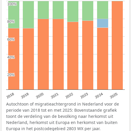
100%
100%
80%
80%
60%
60%
40%
40%
20%
20%
2018
2019
2020
2021
2022
2023
2024
2025
Autochtoon of migratieachtergrond in Nederland voor de
periode van 2018 tot en met 2025: Bovenstaande grafiek
toont de verdeling van de bevolking naar herkomst uit
Nederland, herkomst uit Europa en herkomst van buiten
Europa in het postcodegebied 2803 WX per jaar.