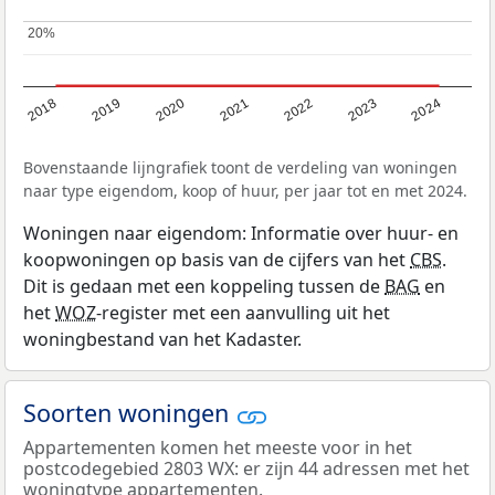
20%
20%
2023
2022
2021
2020
2019
2018
2024
Bovenstaande lijngrafiek toont de verdeling van woningen
naar type eigendom, koop of huur, per jaar tot en met 2024.
Woningen naar eigendom: Informatie over huur- en
koopwoningen op basis van de cijfers van het
CBS
.
Dit is gedaan met een koppeling tussen de
BAG
en
het
WOZ
-register met een aanvulling uit het
woningbestand van het Kadaster.
Soorten woningen
Appartementen komen het meeste voor in het
postcodegebied 2803 WX: er zijn 44 adressen met het
woningtype appartementen.