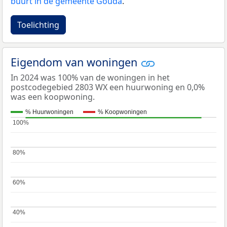
buurt in de gemeente Gouda
.
Toelichting
Eigendom van woningen
In 2024 was 100% van de woningen in het
postcodegebied 2803 WX een huurwoning en 0,0%
was een koopwoning.
% Huurwoningen
% Koopwoningen
100%
100%
80%
80%
60%
60%
40%
40%