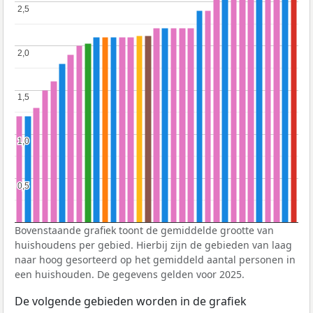
2,5
2,5
2,0
2,0
1,5
1,5
1,0
1,0
0,5
0,5
Bovenstaande grafiek toont de gemiddelde grootte van
huishoudens per gebied. Hierbij zijn de gebieden van laag
naar hoog gesorteerd op het gemiddeld aantal personen in
een huishouden. De gegevens gelden voor 2025.
De volgende gebieden worden in de grafiek