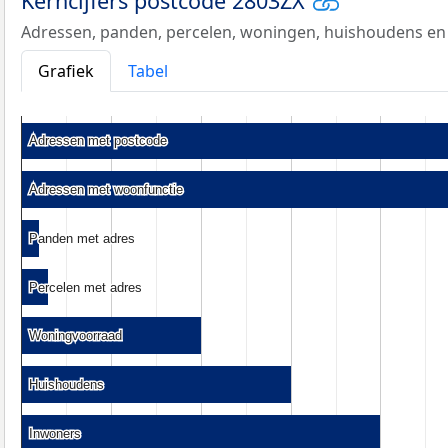
Kerncijfers postcode 2803ZX
Adressen, panden, percelen, woningen, huishoudens en
Grafiek
Tabel
Adressen met postcode
Adressen met postcode
Adressen met woonfunctie
Adressen met woonfunctie
Panden met adres
Panden met adres
Percelen met adres
Percelen met adres
Woningvoorraad
Woningvoorraad
Huishoudens
Huishoudens
Inwoners
Inwoners