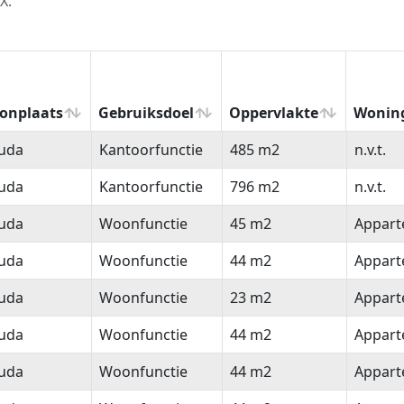
X.
onplaats
Gebruiksdoel
Oppervlakte
Wonin
onplaats
Gebruiksdoel
Oppervlakte
Wonin
uda
Kantoorfunctie
485 m2
n.v.t.
uda
Kantoorfunctie
796 m2
n.v.t.
uda
Woonfunctie
45 m2
Appar
uda
Woonfunctie
44 m2
Appar
uda
Woonfunctie
23 m2
Appar
uda
Woonfunctie
44 m2
Appar
uda
Woonfunctie
44 m2
Appar