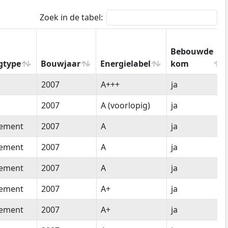
Zoek in de tabel:
Bebouwde
gtype
Bouwjaar
Energielabel
kom
gtype
Bouwjaar
Energielabel
Bebouwde
2007
A+++
ja
kom
2007
A (voorlopig)
ja
tement
2007
A
ja
tement
2007
A
ja
tement
2007
A
ja
tement
2007
A+
ja
tement
2007
A+
ja