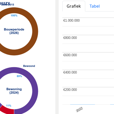
Grafiek
Tabel
€1.000.000
€1.000.000
€800.000
€800.000
€600.000
€600.000
€400.000
€400.000
€200.000
€200.000
2022