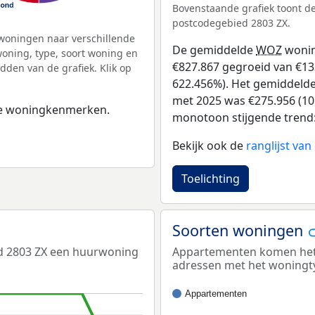
Bovenstaande grafiek toont 
postcodegebied 2803 ZX.
woningen naar verschillende
De gemiddelde
WOZ
wonin
ning, type, soort woning en
€827.867 gegroeid van €133 
dden van de grafiek. Klik op
622.456%). Het gemiddelde 
met 2025 was €275.956 (101
 de woningkenmerken.
monotoon stijgende trend: D
Bekijk ook de
ranglijst va
Toelichting
Soorten woningen
d 2803 ZX een huurwoning
Appartementen komen het m
adressen met het woningt
Appartementen