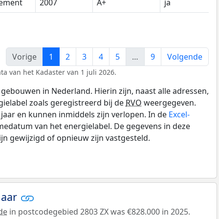
tement
2007
A+
ja
Vorige
1
2
3
4
5
…
9
Volgende
ta van het Kadaster van 1 juli 2026.
gebouwen in Nederland. Hierin zijn, naast alle adressen,
gielabel zoals geregistreerd bij de
RVO
weergegeven.
0 jaar en kunnen inmiddels zijn verlopen. In de
Excel-
medatum van het energielabel. De gegevens in deze
n gewijzigd of opnieuw zijn vastgesteld.
jaar
de
in postcodegebied 2803 ZX was €828.000 in 2025.