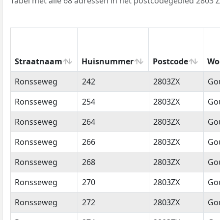
Tabel met alle 68 adressen in het postcodegebied 2803 Z
Straatnaam
Huisnummer
Postcode
Wo
Straatnaam
Huisnummer
Postcode
Wo
Ronsseweg
242
2803ZX
Go
Ronsseweg
254
2803ZX
Go
Ronsseweg
264
2803ZX
Go
Ronsseweg
266
2803ZX
Go
Ronsseweg
268
2803ZX
Go
Ronsseweg
270
2803ZX
Go
Ronsseweg
272
2803ZX
Go