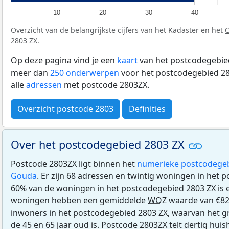
10
20
30
40
Overzicht van de belangrijkste cijfers van het Kadaster en het
2803 ZX.
Op deze pagina vind je een
kaart
van het postcodegebied
meer dan
250 onderwerpen
voor het postcodegebied 28
alle
adressen
met postcode 2803ZX.
Overzicht postcode 2803
Definities
Over het postcodegebied 2803 ZX
Postcode 2803ZX ligt binnen het
numerieke postcodege
Gouda
. Er zijn 68 adressen en twintig woningen in het 
60% van de woningen in het postcodegebied 2803 ZX is
woningen hebben een gemiddelde
WOZ
waarde van €828
inwoners in het postcodegebied 2803 ZX, waarvan het gr
de 45 en 65 jaar oud is. Postcode 2803ZX telt dertig hu