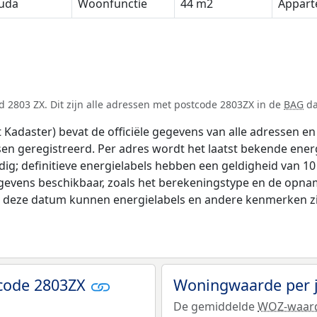
uda
Woonfunctie
44 m2
Appar
 2803 ZX. Dit zijn alle adressen met postcode 2803ZX in de
BAG
da
adaster) bevat de officiële gegevens van alle adressen en 
tsen geregistreerd. Per adres wordt het laatst bekende ener
ldig; definitieve energielabels hebben een geldigheid van 1
gevens beschikbaar, zoals het berekeningstype en de opna
na deze datum kunnen energielabels en andere kenmerken zij
tcode 2803ZX
Woningwaarde per 
De gemiddelde
WOZ-waar