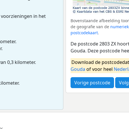
 voorzieningen in het
Bovenstaande afbeelding toon
de geografie van de
numeriek
postcodekaart
.
lometer.
De postcode 2803 ZX hoort 
r.
Gouda. Deze postcode hee
Download de postcodedat
van 0,3 kilometer.
Gouda
of voor heel
Neder
Vorige postcode
Volg
kilometer.