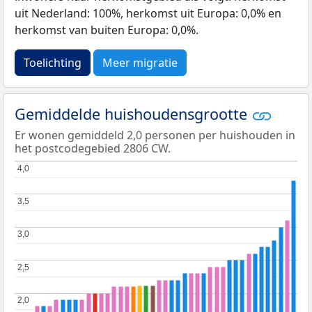
uit Nederland: 100%, herkomst uit Europa: 0,0% en
herkomst van buiten Europa: 0,0%.
Toelichting
Meer migratie
Gemiddelde huishoudensgrootte
Er wonen gemiddeld 2,0 personen per huishouden in
het postcodegebied 2806 CW.
4,0
4,0
3,5
3,5
3,0
3,0
2,5
2,5
2,0
2,0