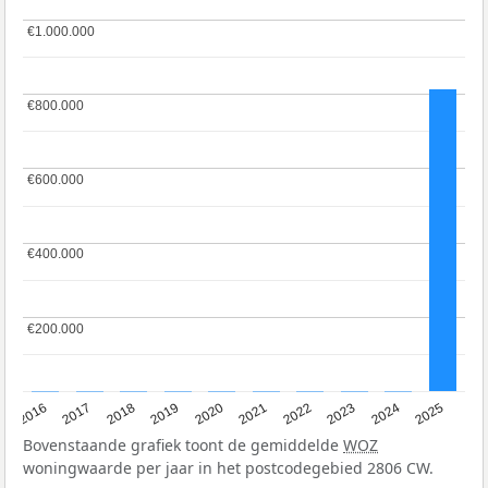
€1.000.000
€1.000.000
€800.000
€800.000
€600.000
€600.000
€400.000
€400.000
€200.000
€200.000
2016
2017
2018
2019
2020
2021
2022
2023
2024
2025
Bovenstaande grafiek toont de gemiddelde
WOZ
woningwaarde per jaar in het postcodegebied 2806 CW.