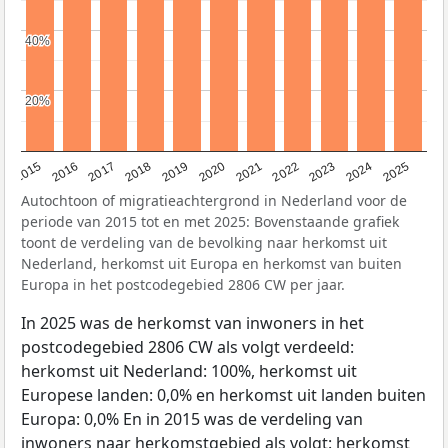
40%
40%
20%
20%
2019
2022
2017
2025
2020
2015
2023
2018
2021
2016
2024
Autochtoon of migratieachtergrond in Nederland voor de
periode van 2015 tot en met 2025: Bovenstaande grafiek
toont de verdeling van de bevolking naar herkomst uit
Nederland, herkomst uit Europa en herkomst van buiten
Europa in het postcodegebied 2806 CW per jaar.
In 2025 was de herkomst van inwoners in het
postcodegebied 2806 CW als volgt verdeeld:
herkomst uit Nederland: 100%, herkomst uit
Europese landen: 0,0% en herkomst uit landen buiten
Europa: 0,0% En in 2015 was de verdeling van
inwoners naar herkomstgebied als volgt: herkomst