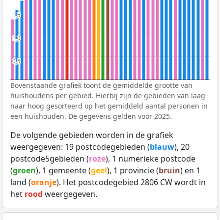
1,5
1,5
1,0
1,0
0,5
0,5
Bovenstaande grafiek toont de gemiddelde grootte van
huishoudens per gebied. Hierbij zijn de gebieden van laag
naar hoog gesorteerd op het gemiddeld aantal personen in
een huishouden. De gegevens gelden voor 2025.
De volgende gebieden worden in de grafiek
weergegeven: 19 postcodegebieden (
blauw
), 20
postcode5gebieden (
roze
), 1 numerieke postcode
(
groen
), 1 gemeente (
geel
), 1 provincie (
bruin
) en 1
land (
oranje
). Het postcodegebied 2806 CW wordt in
het
rood
weergegeven.