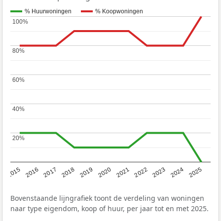
% Huurwoningen
% Koopwoningen
100%
100%
80%
80%
60%
60%
40%
40%
20%
20%
2019
2022
2025
2017
2020
2023
2015
2018
2021
2024
2016
Bovenstaande lijngrafiek toont de verdeling van woningen
naar type eigendom, koop of huur, per jaar tot en met 2025.