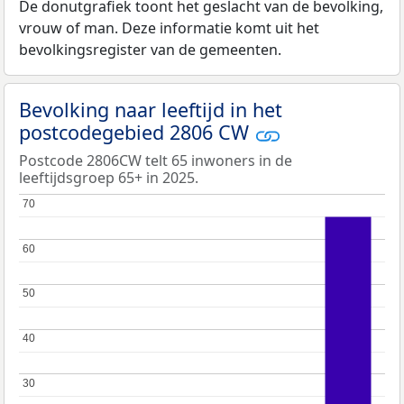
De donutgrafiek toont het geslacht van de bevolking,
vrouw of man. Deze informatie komt uit het
bevolkingsregister van de gemeenten.
Bevolking naar leeftijd in het
postcodegebied 2806 CW
Postcode 2806CW telt 65 inwoners in de
leeftijdsgroep 65+ in 2025.
70
70
60
60
50
50
40
40
30
30