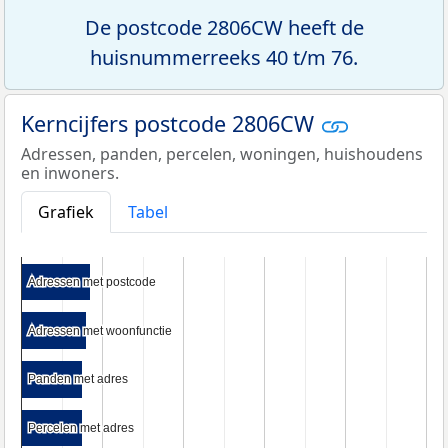
De postcode 2806CW heeft de
huisnummerreeks 40 t/m 76.
Kerncijfers postcode 2806CW
Adressen, panden, percelen, woningen, huishoudens
en inwoners.
Grafiek
Tabel
Adressen met postcode
Adressen met postcode
Adressen met woonfunctie
Adressen met woonfunctie
Panden met adres
Panden met adres
Percelen met adres
Percelen met adres