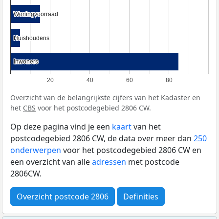
Woningvoorraad
Woningvoorraad
Huishoudens
Huishoudens
Inwoners
Inwoners
20
40
60
80
Overzicht van de belangrijkste cijfers van het Kadaster en
het
CBS
voor het postcodegebied 2806 CW.
Op deze pagina vind je een
kaart
van het
postcodegebied 2806 CW, de data over meer dan
250
onderwerpen
voor het postcodegebied 2806 CW en
een overzicht van alle
adressen
met postcode
2806CW.
Overzicht postcode 2806
Definities