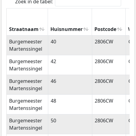
Zoek in de tabel:
Straatnaam
Huisnummer
Postcode
Wo
Straatnaam
Huisnummer
Postcode
Wo
Burgemeester
40
2806CW
Go
Martenssingel
Burgemeester
42
2806CW
Go
Martenssingel
Burgemeester
46
2806CW
Go
Martenssingel
Burgemeester
48
2806CW
Go
Martenssingel
Burgemeester
50
2806CW
Go
Martenssingel