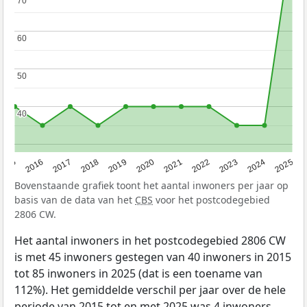
70
70
60
60
50
50
40
40
2015
2016
2017
2018
2019
2020
2021
2022
2023
2024
2025
Bovenstaande grafiek toont het aantal inwoners per jaar op
basis van de data van het
CBS
voor het postcodegebied
2806 CW.
Het aantal inwoners in het postcodegebied 2806 CW
is met 45 inwoners gestegen van 40 inwoners in 2015
tot 85 inwoners in 2025 (dat is een toename van
112%). Het gemiddelde verschil per jaar over de hele
periode van 2015 tot en met 2025 was 4 inwoners