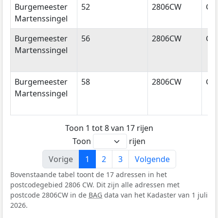
Burgemeester
52
2806CW
Go
Martenssingel
Burgemeester
56
2806CW
Go
Martenssingel
Burgemeester
58
2806CW
Go
Martenssingel
Toon 1 tot 8 van 17 rijen
Toon
rijen
Vorige
1
2
3
Volgende
Bovenstaande tabel toont de 17 adressen in het
postcodegebied 2806 CW. Dit zijn alle adressen met
postcode 2806CW in de
BAG
data van het Kadaster van 1 juli
2026.