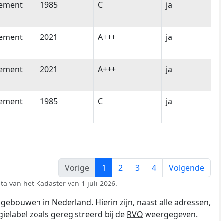
tement
1985
C
ja
tement
2021
A+++
ja
tement
2021
A+++
ja
tement
1985
C
ja
Vorige
1
2
3
4
Volgende
ta van het Kadaster van 1 juli 2026.
gebouwen in Nederland. Hierin zijn, naast alle adressen,
gielabel zoals geregistreerd bij de
RVO
weergegeven.