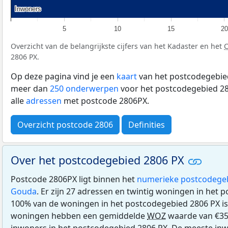
Inwoners
Inwoners
5
10
15
20
Overzicht van de belangrijkste cijfers van het Kadaster en het
2806 PX.
Op deze pagina vind je een
kaart
van het postcodegebied
meer dan
250 onderwerpen
voor het postcodegebied 28
alle
adressen
met postcode 2806PX.
Overzicht postcode 2806
Definities
Over het postcodegebied 2806 PX
Postcode 2806PX ligt binnen het
numerieke postcodege
Gouda
. Er zijn 27 adressen en twintig woningen in het 
100% van de woningen in het postcodegebied 2806 PX i
woningen hebben een gemiddelde
WOZ
waarde van €35
inwoners in het postcodegebied 2806 PX. De meeste inw