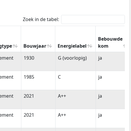
Zoek in de tabel:
Bebouwde
gtype
Bouwjaar
Energielabel
kom
gtype
Bouwjaar
Energielabel
Bebouwde
tement
1930
G (voorlopig)
ja
kom
tement
1985
C
ja
tement
2021
A++
ja
tement
2021
A++
ja