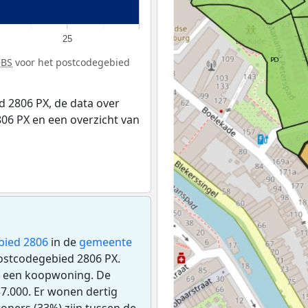
25
CBS
voor het postcodegebied
 2806 PX, de data over
06 PX en een overzicht van
bied 2806
in de
gemeente
postcodegebied 2806 PX.
s een koopwoning. De
7.000. Er wonen dertig
oners (33%) zijn tussen de