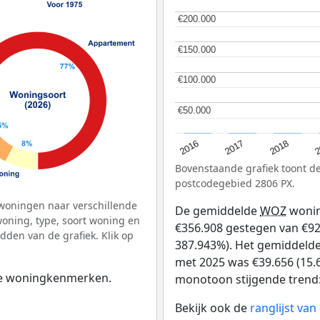
€200.000
€200.000
€150.000
€150.000
€100.000
€100.000
€50.000
€50.000
2
2016
2018
2017
Bovenstaande grafiek toont 
postcodegebied 2806 PX.
woningen naar verschillende
De gemiddelde
WOZ
wonin
ning, type, soort woning en
€356.908 gestegen van €92 
dden van de grafiek. Klik op
387.943%). Het gemiddelde 
met 2025 was €39.656 (15.6
 de woningkenmerken.
monotoon stijgende trend: D
Bekijk ook de
ranglijst va