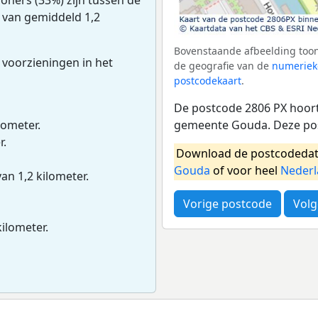
s van gemiddeld 1,2
Bovenstaande afbeelding toon
 voorzieningen in het
de geografie van de
numeriek
postcodekaart
.
De postcode 2806 PX hoort
gemeente Gouda. Deze pos
lometer.
r.
Download de postcodedat
Gouda
of voor heel
Neder
van 1,2 kilometer.
Vorige postcode
Volg
kilometer.