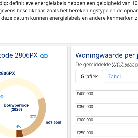
ldig; definitieve energielabels hebben een geldigheid van 1
gevens beschikbaar, zoals het berekeningstype en de opna
na deze datum kunnen energielabels en andere kenmerken zij
tcode 2806PX
Woningwaarde per 
De gemiddelde
WOZ-waar
Grafiek
Tabel
€400.000
€400.000
€350.000
€350.000
€300.000
€300.000
€250.000
€250.000