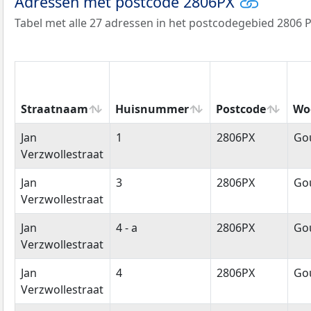
Adressen met postcode 2806PX
Tabel met alle 27 adressen in het postcodegebied 2806 P
Straatnaam
Huisnummer
Postcode
Wo
Straatnaam
Huisnummer
Postcode
Wo
Jan
1
2806PX
Go
Verzwollestraat
Jan
3
2806PX
Go
Verzwollestraat
Jan
4 - a
2806PX
Go
Verzwollestraat
Jan
4
2806PX
Go
Verzwollestraat