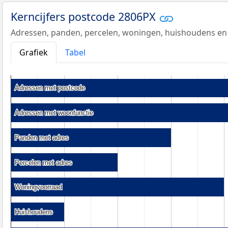
Kerncijfers postcode 2806PX
Adressen, panden, percelen, woningen, huishoudens en
Grafiek
Tabel
Adressen met postcode
Adressen met postcode
Adressen met woonfunctie
Adressen met woonfunctie
Panden met adres
Panden met adres
Percelen met adres
Percelen met adres
Woningvoorraad
Woningvoorraad
Huishoudens
Huishoudens