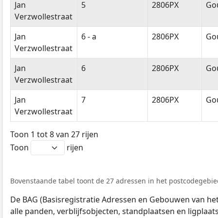
Jan
5
2806PX
Go
Verzwollestraat
Jan
6 - a
2806PX
Go
Verzwollestraat
Jan
6
2806PX
Go
Verzwollestraat
Jan
7
2806PX
Go
Verzwollestraat
Toon 1 tot 8 van 27 rijen
Toon
rijen
Bovenstaande tabel toont de 27 adressen in het postcodegebied
De BAG (Basisregistratie Adressen en Gebouwen van het K
alle panden, verblijfsobjecten, standplaatsen en ligplaa