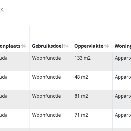
X.
onplaats
Gebruiksdoel
Oppervlakte
Wonin
onplaats
Gebruiksdoel
Oppervlakte
Wonin
uda
Woonfunctie
133 m2
Appar
uda
Woonfunctie
48 m2
Appar
uda
Woonfunctie
81 m2
Appar
uda
Woonfunctie
71 m2
Appar