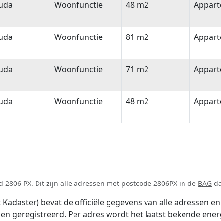
uda
Woonfunctie
48 m2
Appar
uda
Woonfunctie
81 m2
Appar
uda
Woonfunctie
71 m2
Appar
uda
Woonfunctie
48 m2
Appar
 2806 PX. Dit zijn alle adressen met postcode 2806PX in de
BAG
da
adaster) bevat de officiële gegevens van alle adressen en 
tsen geregistreerd. Per adres wordt het laatst bekende ener