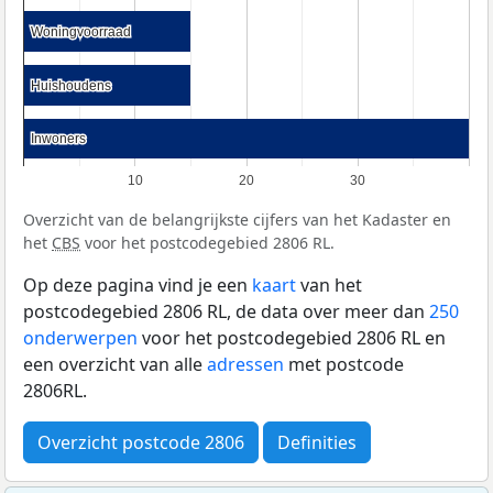
Woningvoorraad
Woningvoorraad
Huishoudens
Huishoudens
Inwoners
Inwoners
10
20
30
Overzicht van de belangrijkste cijfers van het Kadaster en
het
CBS
voor het postcodegebied 2806 RL.
Op deze pagina vind je een
kaart
van het
postcodegebied 2806 RL, de data over meer dan
250
onderwerpen
voor het postcodegebied 2806 RL en
een overzicht van alle
adressen
met postcode
2806RL.
Overzicht postcode 2806
Definities