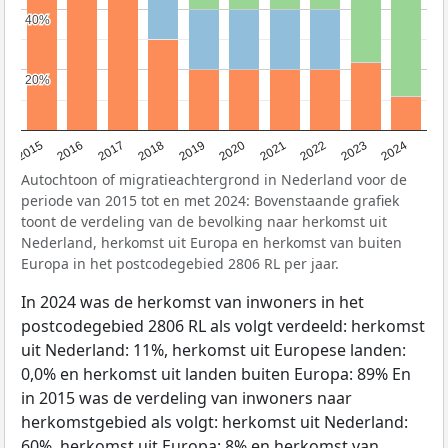
40%
40%
20%
20%
2015
2016
2017
2018
2019
2020
2021
2022
2023
2024
Autochtoon of migratieachtergrond in Nederland voor de
periode van 2015 tot en met 2024: Bovenstaande grafiek
toont de verdeling van de bevolking naar herkomst uit
Nederland, herkomst uit Europa en herkomst van buiten
Europa in het postcodegebied 2806 RL per jaar.
In 2024 was de herkomst van inwoners in het
postcodegebied 2806 RL als volgt verdeeld: herkomst
uit Nederland: 11%, herkomst uit Europese landen:
0,0% en herkomst uit landen buiten Europa: 89% En
in 2015 was de verdeling van inwoners naar
herkomstgebied als volgt: herkomst uit Nederland:
60%, herkomst uit Europa: 8% en herkomst van