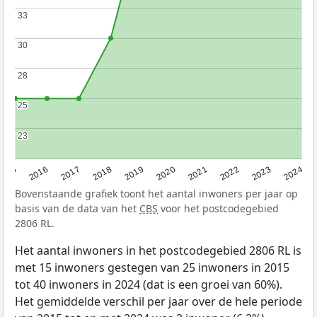
33
33
30
30
28
28
25
25
23
23
2015
2016
2017
2018
2019
2020
2021
2022
2023
2024
Bovenstaande grafiek toont het aantal inwoners per jaar op
basis van de data van het
CBS
voor het postcodegebied
2806 RL.
Het aantal inwoners in het postcodegebied 2806 RL is
met 15 inwoners gestegen van 25 inwoners in 2015
tot 40 inwoners in 2024 (dat is een groei van 60%).
Het gemiddelde verschil per jaar over de hele periode