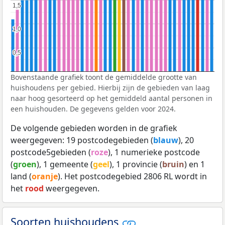
1,5
1,5
1,0
1,0
0,5
0,5
Bovenstaande grafiek toont de gemiddelde grootte van
huishoudens per gebied. Hierbij zijn de gebieden van laag
naar hoog gesorteerd op het gemiddeld aantal personen in
een huishouden. De gegevens gelden voor 2024.
De volgende gebieden worden in de grafiek
weergegeven: 19 postcodegebieden (
blauw
), 20
postcode5gebieden (
roze
), 1 numerieke postcode
(
groen
), 1 gemeente (
geel
), 1 provincie (
bruin
) en 1
land (
oranje
). Het postcodegebied 2806 RL wordt in
het
rood
weergegeven.
Soorten huishoudens