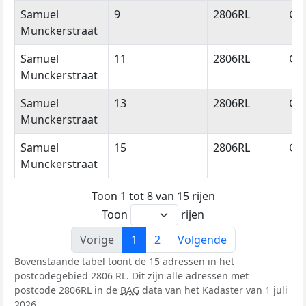
Samuel
9
2806RL
Go
Munckerstraat
Samuel
11
2806RL
Go
Munckerstraat
Samuel
13
2806RL
Go
Munckerstraat
Samuel
15
2806RL
Go
Munckerstraat
Toon 1 tot 8 van 15 rijen
Toon
rijen
Vorige
1
2
Volgende
Bovenstaande tabel toont de 15 adressen in het
postcodegebied 2806 RL. Dit zijn alle adressen met
postcode 2806RL in de
BAG
data van het Kadaster van 1 juli
2026.