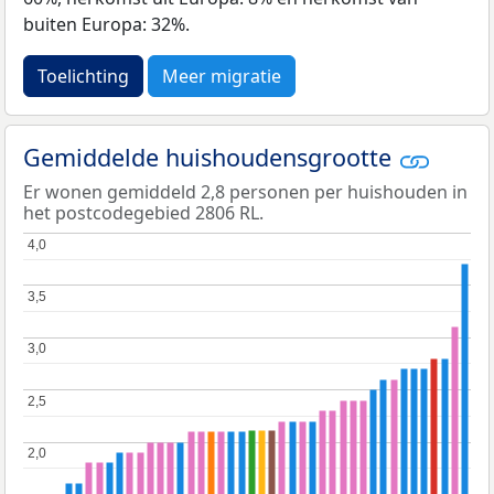
buiten Europa: 32%.
Toelichting
Meer migratie
Gemiddelde huishoudensgrootte
Er wonen gemiddeld 2,8 personen per huishouden in
het postcodegebied 2806 RL.
4,0
4,0
3,5
3,5
3,0
3,0
2,5
2,5
2,0
2,0