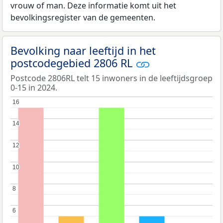
vrouw of man. Deze informatie komt uit het
bevolkingsregister van de gemeenten.
Bevolking naar leeftijd in het
postcodegebied 2806 RL
Postcode 2806RL telt 15 inwoners in de leeftijdsgroep
0-15 in 2024.
16
16
14
14
12
12
10
10
8
8
6
6