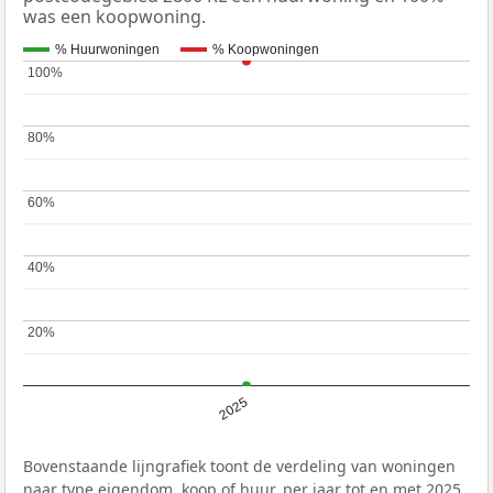
was een koopwoning.
% Huurwoningen
% Koopwoningen
100%
100%
80%
80%
60%
60%
40%
40%
20%
20%
2025
Bovenstaande lijngrafiek toont de verdeling van woningen
naar type eigendom, koop of huur, per jaar tot en met 2025.