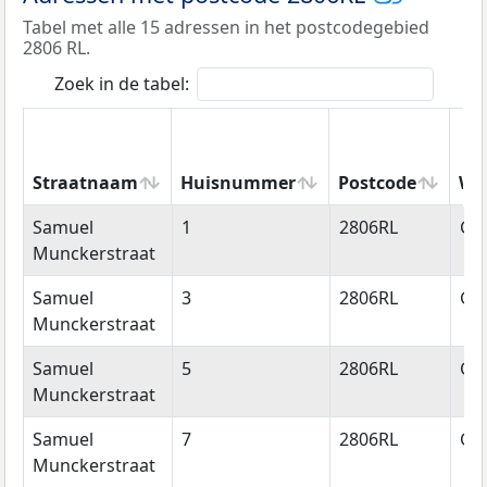
Tabel met alle 15 adressen in het postcodegebied
2806 RL.
Zoek in de tabel:
Straatnaam
Huisnummer
Postcode
Wo
Straatnaam
Huisnummer
Postcode
Wo
Samuel
1
2806RL
Go
Munckerstraat
Samuel
3
2806RL
Go
Munckerstraat
Samuel
5
2806RL
Go
Munckerstraat
Samuel
7
2806RL
Go
Munckerstraat