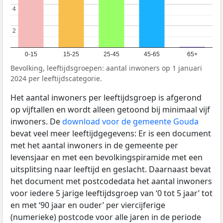
4
4
2
2
0-15
15-25
25-45
45-65
65+
Bevolking, leeftijdsgroepen: aantal inwoners op 1 januari
2024 per leeftijdscategorie.
Het aantal inwoners per leeftijdsgroep is afgerond
op vijftallen en wordt alleen getoond bij minimaal vijf
inwoners. De
download voor de gemeente Gouda
bevat veel meer leeftijdgegevens: Er is een document
met het aantal inwoners in de gemeente per
levensjaar en met een bevolkingspiramide met een
uitsplitsing naar leeftijd en geslacht. Daarnaast bevat
het document met postcodedata het aantal inwoners
voor iedere 5 jarige leeftijdsgroep van ‘0 tot 5 jaar’ tot
en met ‘90 jaar en ouder’ per viercijferige
(numerieke) postcode voor alle jaren in de periode