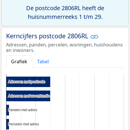
De postcode 2806RL heeft de
huisnummerreeks 1 t/m 29.
Kerncijfers postcode 2806RL
Adressen, panden, percelen, woningen, huishoudens
en inwoners.
Grafiek
Tabel
Adressen met postcode
Adressen met postcode
Adressen met woonfunctie
Adressen met woonfunctie
Panden met adres
Panden met adres
Percelen met adres
Percelen met adres