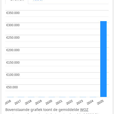
€350.000
€350.000
€300.000
€300.000
€250.000
€250.000
€200.000
€200.000
€150.000
€150.000
€100.000
€100.000
€50.000
€50.000
2016
2017
2018
2019
2020
2021
2022
2023
2024
2025
Bovenstaande grafiek toont de gemiddelde
WOZ