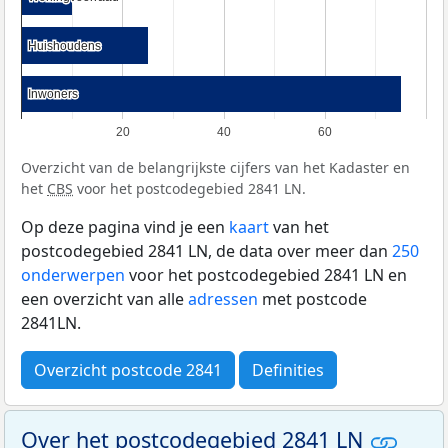
Huishoudens
Huishoudens
Inwoners
Inwoners
20
40
60
Overzicht van de belangrijkste cijfers van het Kadaster en
het
CBS
voor het postcodegebied 2841 LN.
Op deze pagina vind je een
kaart
van het
postcodegebied 2841 LN, de data over meer dan
250
onderwerpen
voor het postcodegebied 2841 LN en
een overzicht van alle
adressen
met postcode
2841LN.
Overzicht postcode 2841
Definities
Over het postcodegebied 2841 LN