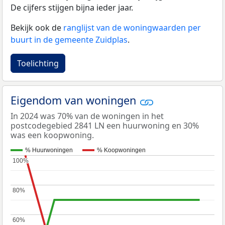
De cijfers stijgen bijna ieder jaar.
Bekijk ook de
ranglijst van de woningwaarden per
buurt in de gemeente Zuidplas
.
Toelichting
Eigendom van woningen
In 2024 was 70% van de woningen in het
postcodegebied 2841 LN een huurwoning en 30%
was een koopwoning.
% Huurwoningen
% Koopwoningen
100%
100%
80%
80%
60%
60%