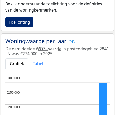
Bekijk onderstaande toelichting voor de definities
van de woningkenmerken.
Toelichting
Woningwaarde per jaar
De gemiddelde
WOZ-waarde
in postcodegebied 2841
LN was €274.000 in 2025.
Grafiek
Tabel
€300.000
€300.000
€250.000
€250.000
€200.000
€200.000