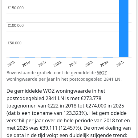
€150.000
€150.000
€100.000
€100.000
€50.000
€50.000
2018
2019
2020
2021
2022
2023
2024
2025
Bovenstaande grafiek toont de gemiddelde
WOZ
woningwaarde per jaar in het postcodegebied 2841 LN.
De gemiddelde
WOZ
woningwaarde in het
postcodegebied 2841 LN is met €273.778
toegenomen van €222 in 2018 tot €274.000 in 2025
(dat is een toename van 123.323%). Het gemiddelde
verschil per jaar over de hele periode van 2018 tot en
met 2025 was €39.111 (12.457%). De ontwikkeling van
de data in de tijd volgt een duidelijk stijgende trend: