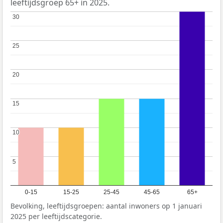
leeftijdsgroep 65+ in 2025.
30
30
25
25
20
20
15
15
10
10
5
5
0-15
15-25
25-45
45-65
65+
Bevolking, leeftijdsgroepen: aantal inwoners op 1 januari
2025 per leeftijdscategorie.