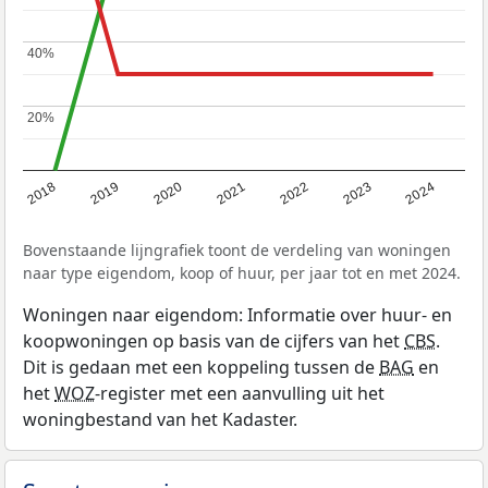
40%
40%
20%
20%
2023
2022
2021
2020
2019
2018
2024
Bovenstaande lijngrafiek toont de verdeling van woningen
naar type eigendom, koop of huur, per jaar tot en met 2024.
Woningen naar eigendom: Informatie over huur- en
koopwoningen op basis van de cijfers van het
CBS
.
Dit is gedaan met een koppeling tussen de
BAG
en
het
WOZ
-register met een aanvulling uit het
woningbestand van het Kadaster.