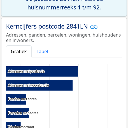
huisnummerreeks 1 t/m 92.
Kerncijfers postcode 2841LN
Adressen, panden, percelen, woningen, huishoudens
en inwoners.
Grafiek
Tabel
Adressen met postcode
Adressen met postcode
Adressen met woonfunctie
Adressen met woonfunctie
Panden met adres
Panden met adres
Percelen met adres
Percelen met adres
Woningvoorraad
Woningvoorraad