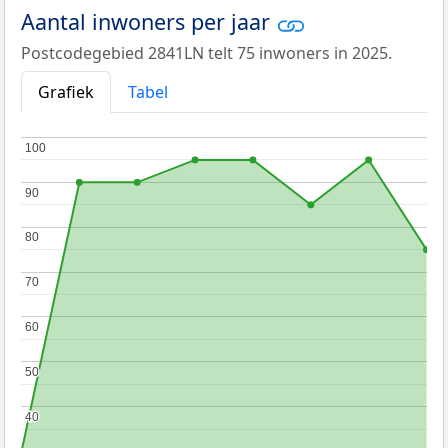
Aantal inwoners per jaar
Postcodegebied 2841LN telt 75 inwoners in 2025.
Grafiek
Tabel
100
100
90
90
80
80
70
70
60
60
50
50
40
40