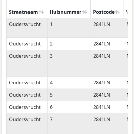
Straatnaam
Huisnummer
Postcode
Wo
Straatnaam
Huisnummer
Postcode
Wo
Oudersvrucht
1
2841LN
Mo
Oudersvrucht
2
2841LN
Mo
Oudersvrucht
3
2841LN
Mo
Oudersvrucht
4
2841LN
Mo
Oudersvrucht
5
2841LN
Mo
Oudersvrucht
6
2841LN
Mo
Oudersvrucht
7
2841LN
Mo