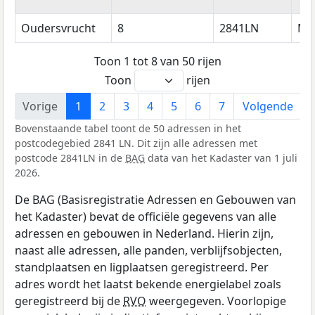
Oudersvrucht
8
2841LN
Mo
Toon 1 tot 8 van 50 rijen
Toon
rijen
Vorige
1
2
3
4
5
6
7
Volgende
Bovenstaande tabel toont de 50 adressen in het
postcodegebied 2841 LN. Dit zijn alle adressen met
postcode 2841LN in de
BAG
data van het Kadaster van 1 juli
2026.
De BAG (Basisregistratie Adressen en Gebouwen van
het Kadaster) bevat de officiële gegevens van alle
adressen en gebouwen in Nederland. Hierin zijn,
naast alle adressen, alle panden, verblijfsobjecten,
standplaatsen en ligplaatsen geregistreerd. Per
adres wordt het laatst bekende energielabel zoals
geregistreerd bij de
RVO
weergegeven. Voorlopige