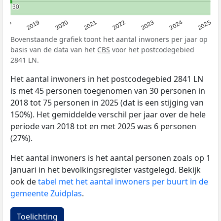
30
30
2020
2019
2018
2025
2024
2023
2022
2021
Bovenstaande grafiek toont het aantal inwoners per jaar op
basis van de data van het
CBS
voor het postcodegebied
2841 LN.
Het aantal inwoners in het postcodegebied 2841 LN
is met 45 personen toegenomen van 30 personen in
2018 tot 75 personen in 2025 (dat is een stijging van
150%). Het gemiddelde verschil per jaar over de hele
periode van 2018 tot en met 2025 was 6 personen
(27%).
Het aantal inwoners is het aantal personen zoals op 1
januari in het bevolkingsregister vastgelegd. Bekijk
ook de
tabel met het aantal inwoners per buurt in de
gemeente Zuidplas
.
Toelichting