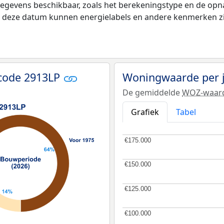
gegevens beschikbaar, zoals het berekeningstype en de op
na deze datum kunnen energielabels en andere kenmerken zij
code 2913LP
Woningwaarde per 
De gemiddelde
WOZ-waar
Grafiek
Tabel
€175.000
€175.000
€150.000
€150.000
€125.000
€125.000
€100.000
€100.000