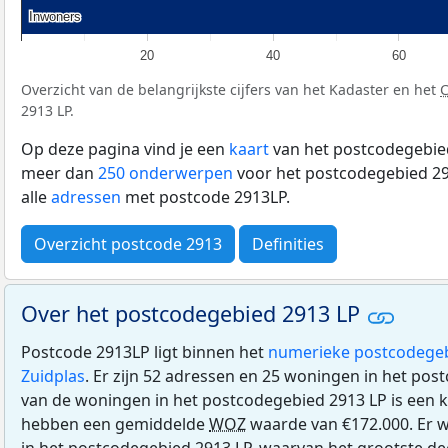
Inwoners
Inwoners
20
40
60
Overzicht van de belangrijkste cijfers van het Kadaster en het
2913 LP.
Op deze pagina vind je een
kaart
van het postcodegebied
meer dan
250 onderwerpen
voor het postcodegebied 29
alle
adressen
met postcode 2913LP.
Overzicht postcode 2913
Definities
Over het postcodegebied 2913 LP
Postcode 2913LP ligt binnen het
numerieke postcodege
Zuidplas
. Er zijn 52 adressen en 25 woningen in het pos
van de woningen in het postcodegebied 2913 LP is een
hebben een gemiddelde
WOZ
waarde van €172.000. Er 
in het postcodegebied 2913 LP, waarvan het grootste dee