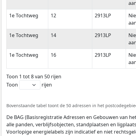
aan
1e Tochtweg
12
2913LP
Ni
aan
1e Tochtweg
14
2913LP
Ni
aan
1e Tochtweg
16
2913LP
Ni
aan
Toon 1 tot 8 van 50 rijen
Toon
rijen
Bovenstaande tabel toont de 50 adressen in het postcodegebied
De BAG (Basisregistratie Adressen en Gebouwen van het K
alle panden, verblijfsobjecten, standplaatsen en ligplaa
Voorlopige energielabels zijn indicatief en niet rechtsge