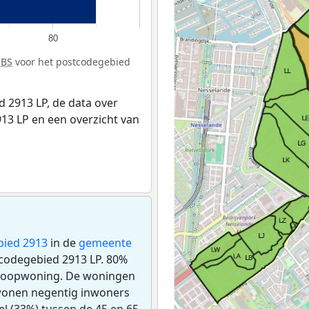
80
CBS
voor het postcodegebied
 2913 LP, de data over
13 LP en een overzicht van
bied 2913
in de
gemeente
tcodegebied 2913 LP. 80%
 koopwoning. De woningen
wonen negentig inwoners
l (33%) tussen de 45 en 65