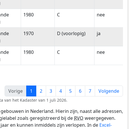
g
ande
1980
C
nee
g
ande
1970
D (voorlopig)
ja
g
ande
1980
C
nee
g
Vorige
1
2
3
4
5
6
7
Volgende
a van het Kadaster van 1 juli 2026.
gebouwen in Nederland. Hierin zijn, naast alle adressen,
gielabel zoals geregistreerd bij de
RVO
weergegeven.
0 jaar en kunnen inmiddels zijn verlopen. In de
Excel-