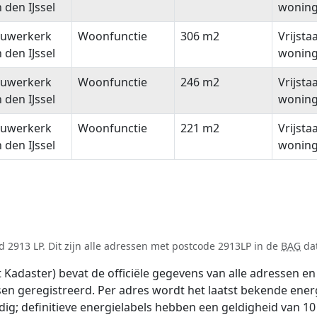
 den IJssel
wonin
euwerkerk
Woonfunctie
306 m2
Vrijsta
 den IJssel
wonin
euwerkerk
Woonfunctie
246 m2
Vrijsta
 den IJssel
wonin
euwerkerk
Woonfunctie
221 m2
Vrijsta
 den IJssel
wonin
 2913 LP. Dit zijn alle adressen met postcode 2913LP in de
BAG
dat
adaster) bevat de officiële gegevens van alle adressen en 
tsen geregistreerd. Per adres wordt het laatst bekende ener
ldig; definitieve energielabels hebben een geldigheid van 1