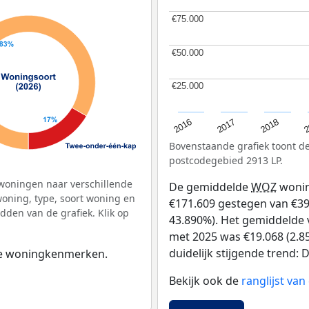
€75.000
€75.000
€50.000
€50.000
€25.000
€25.000
2
2016
2018
2017
Bovenstaande grafiek toont 
postcodegebied 2913 LP.
woningen naar verschillende
De gemiddelde
WOZ
wonin
ning, type, soort woning en
€171.609 gestegen van €391
dden van de grafiek. Klik op
43.890%). Het gemiddelde v
met 2025 was €19.068 (2.85
duidelijk stijgende trend: D
 de woningkenmerken.
Bekijk ook de
ranglijst va