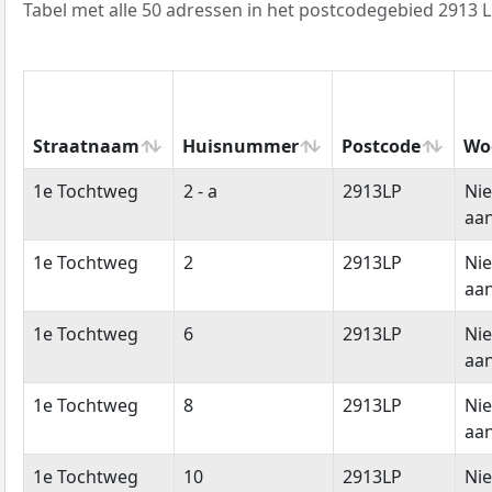
Tabel met alle 50 adressen in het postcodegebied 2913 L
Straatnaam
Huisnummer
Postcode
Wo
Straatnaam
Huisnummer
Postcode
Wo
1e Tochtweg
2 - a
2913LP
Ni
aan
1e Tochtweg
2
2913LP
Ni
aan
1e Tochtweg
6
2913LP
Ni
aan
1e Tochtweg
8
2913LP
Ni
aan
1e Tochtweg
10
2913LP
Ni