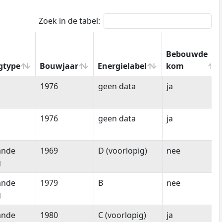
Zoek in de tabel:
Bebouwde
gtype
Bouwjaar
Energielabel
kom
gtype
Bouwjaar
Energielabel
Bebouwde
1976
geen data
ja
kom
1976
geen data
ja
ande
1969
D (voorlopig)
nee
g
ande
1979
B
nee
g
ande
1980
C (voorlopig)
ja