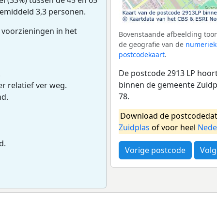
gemiddeld 3,3 personen.
 voorzieningen in het
Bovenstaande afbeelding toont
de geografie van de
numeriek
postcodekaart
.
De postcode 2913 LP hoort 
.
binnen de gemeente Zuidpl
r relatief ver weg.
78.
nd.
Download de postcodedat
Zuidplas
of voor heel
Nede
d.
Vorige postcode
Volg