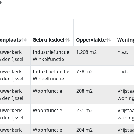
P.
onplaats
Gebruiksdoel
Oppervlakte
Wonin
onplaats
Gebruiksdoel
Oppervlakte
Wonin
euwerkerk
Industriefunctie
1.208 m2
n.v.t.
 den IJssel
Winkelfunctie
euwerkerk
Industriefunctie
778 m2
n.v.t.
 den IJssel
Winkelfunctie
euwerkerk
Woonfunctie
208 m2
Vrijsta
 den IJssel
wonin
euwerkerk
Woonfunctie
231 m2
Vrijsta
 den IJssel
wonin
euwerkerk
Woonfunctie
204 m2
Vrijsta