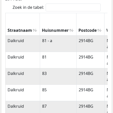
Zoek in de tabel:
Straatnaam
Huisnummer
Postcode
Wo
Straatnaam
Huisnummer
Postcode
Wo
Dalkruid
81 - a
2914BG
Ni
aan
Dalkruid
81
2914BG
Ni
aan
Dalkruid
83
2914BG
Ni
aan
Dalkruid
85
2914BG
Ni
aan
Dalkruid
87
2914BG
Ni
aan