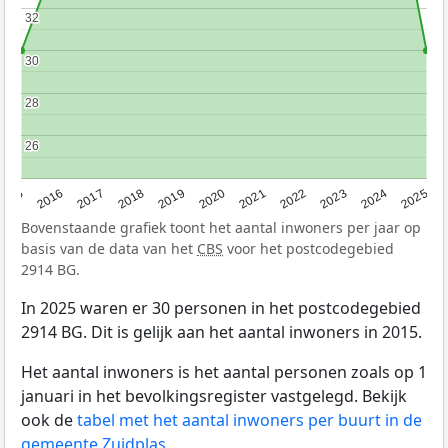
32
32
30
30
28
28
26
26
2015
2016
2017
2018
2019
2020
2021
2022
2023
2024
2025
Bovenstaande grafiek toont het aantal inwoners per jaar op
basis van de data van het
CBS
voor het postcodegebied
2914 BG.
In 2025 waren er 30 personen in het postcodegebied
2914 BG. Dit is gelijk aan het aantal inwoners in 2015.
Het aantal inwoners is het aantal personen zoals op 1
januari in het bevolkingsregister vastgelegd. Bekijk
ook de
tabel met het aantal inwoners per buurt in de
gemeente Zuidplas
.