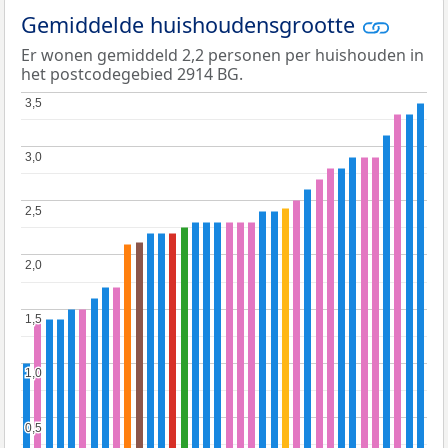
Gemiddelde huishoudensgrootte
Er wonen gemiddeld 2,2 personen per huishouden in
het postcodegebied 2914 BG.
3,5
3,5
3,0
3,0
2,5
2,5
2,0
2,0
1,5
1,5
1,0
1,0
0,5
0,5