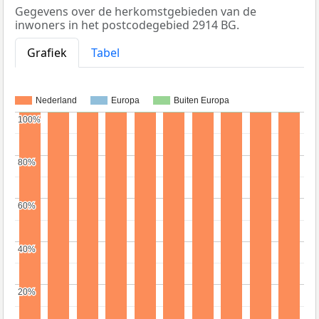
Gegevens over de herkomstgebieden van de
inwoners in het postcodegebied 2914 BG.
Grafiek
Tabel
Nederland
Europa
Buiten Europa
100%
100%
80%
80%
60%
60%
40%
40%
20%
20%