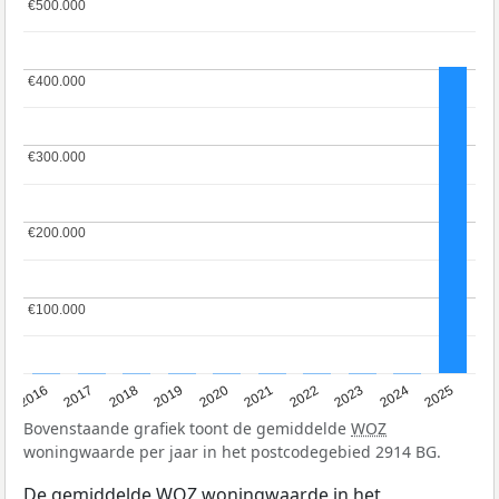
€500.000
€500.000
€400.000
€400.000
€300.000
€300.000
€200.000
€200.000
€100.000
€100.000
2016
2017
2018
2019
2020
2021
2022
2023
2024
2025
Bovenstaande grafiek toont de gemiddelde
WOZ
woningwaarde per jaar in het postcodegebied 2914 BG.
De gemiddelde
WOZ
woningwaarde in het