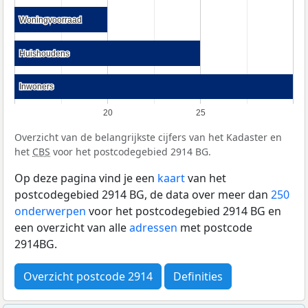
Woningvoorraad
Woningvoorraad
Huishoudens
Huishoudens
Inwoners
Inwoners
20
25
Overzicht van de belangrijkste cijfers van het Kadaster en
het
CBS
voor het postcodegebied 2914 BG.
Op deze pagina vind je een
kaart
van het
postcodegebied 2914 BG, de data over meer dan
250
onderwerpen
voor het postcodegebied 2914 BG en
een overzicht van alle
adressen
met postcode
2914BG.
Overzicht postcode 2914
Definities