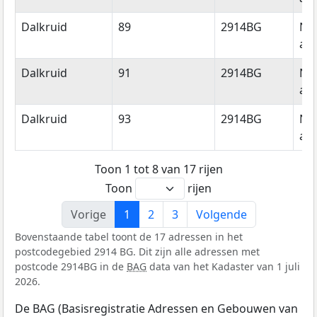
Dalkruid
89
2914BG
Ni
aan
Dalkruid
91
2914BG
Ni
aan
Dalkruid
93
2914BG
Ni
aan
Toon 1 tot 8 van 17 rijen
Toon
rijen
Vorige
1
2
3
Volgende
Bovenstaande tabel toont de 17 adressen in het
postcodegebied 2914 BG. Dit zijn alle adressen met
postcode 2914BG in de
BAG
data van het Kadaster van 1 juli
2026.
De BAG (Basisregistratie Adressen en Gebouwen van