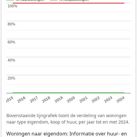
100%
100%
80%
80%
60%
60%
40%
40%
20%
20%
2015
2016
2017
2018
2019
2020
2021
2022
2023
2024
Bovenstaande lijngrafiek toont de verdeling van woningen
naar type eigendom, koop of huur, per jaar tot en met 2024.
Woningen naar eigendom: Informatie over huur- en