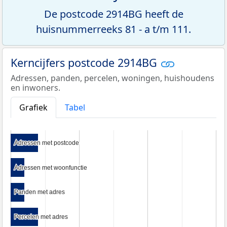
De postcode 2914BG heeft de
huisnummerreeks 81 - a t/m 111.
Kerncijfers postcode 2914BG
Adressen, panden, percelen, woningen, huishoudens
en inwoners.
Grafiek
Tabel
Adressen met postcode
Adressen met postcode
Adressen met woonfunctie
Adressen met woonfunctie
Panden met adres
Panden met adres
Percelen met adres
Percelen met adres