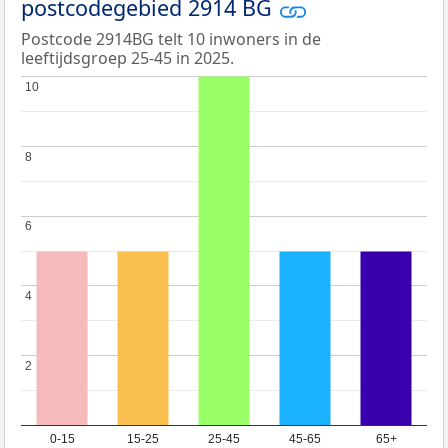
postcodegebied 2914 BG
Postcode 2914BG telt 10 inwoners in de
leeftijdsgroep 25-45 in 2025.
10
10
8
8
6
6
4
4
2
2
0-15
15-25
25-45
45-65
65+