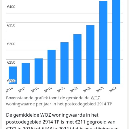
€400
€400
€350
€350
€300
€300
€250
€250
€200
€200
2016
2017
2018
2019
2020
2021
2022
2023
2024
Bovenstaande grafiek toont de gemiddelde
WOZ
woningwaarde per jaar in het postcodegebied 2914 TP.
De gemiddelde
WOZ
woningwaarde in het
postcodegebied 2914 TP is met €211 gegroeid van
€232 in 2016 tot €443 in 2024 (dat is een stijging van