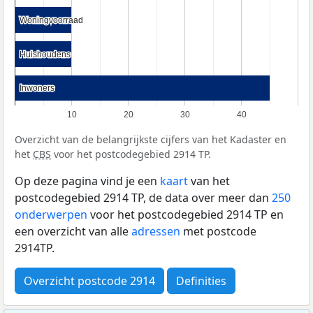
Woningvoorraad
Woningvoorraad
Huishoudens
Huishoudens
Inwoners
Inwoners
10
20
30
40
Overzicht van de belangrijkste cijfers van het Kadaster en
het
CBS
voor het postcodegebied 2914 TP.
Op deze pagina vind je een
kaart
van het
postcodegebied 2914 TP, de data over meer dan
250
onderwerpen
voor het postcodegebied 2914 TP en
een overzicht van alle
adressen
met postcode
2914TP.
Overzicht postcode 2914
Definities