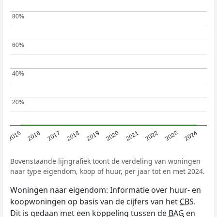
80%
80%
60%
60%
40%
40%
20%
20%
2015
2016
2017
2018
2019
2020
2021
2022
2023
2024
Bovenstaande lijngrafiek toont de verdeling van woningen
naar type eigendom, koop of huur, per jaar tot en met 2024.
Woningen naar eigendom: Informatie over huur- en
koopwoningen op basis van de cijfers van het
CBS
.
Dit is gedaan met een koppeling tussen de
BAG
en