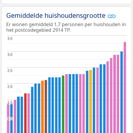
Gemiddelde huishoudensgrootte
Er wonen gemiddeld 1,7 personen per huishouden in
het postcodegebied 2914 TP.
3,5
3,5
3,0
3,0
2,5
2,5
2,0
2,0
1,5
1,5
1,0
1,0