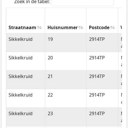
Zoek in de tabel:
Straatnaam
Huisnummer
Postcode
Wo
Straatnaam
Huisnummer
Postcode
Wo
Sikkelkruid
19
2914TP
Ni
aan
Sikkelkruid
20
2914TP
Ni
aan
Sikkelkruid
21
2914TP
Ni
aan
Sikkelkruid
22
2914TP
Ni
aan
Sikkelkruid
23
2914TP
Ni
aan