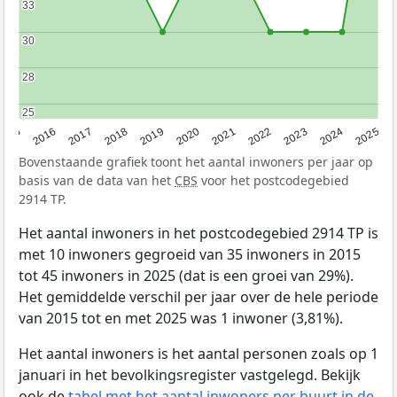
33
33
30
30
28
28
25
25
2015
2016
2017
2018
2019
2020
2021
2022
2023
2024
2025
Bovenstaande grafiek toont het aantal inwoners per jaar op
basis van de data van het
CBS
voor het postcodegebied
2914 TP.
Het aantal inwoners in het postcodegebied 2914 TP is
met 10 inwoners gegroeid van 35 inwoners in 2015
tot 45 inwoners in 2025 (dat is een groei van 29%).
Het gemiddelde verschil per jaar over de hele periode
van 2015 tot en met 2025 was 1 inwoner (3,81%).
Het aantal inwoners is het aantal personen zoals op 1
januari in het bevolkingsregister vastgelegd. Bekijk
ook de
tabel met het aantal inwoners per buurt in de