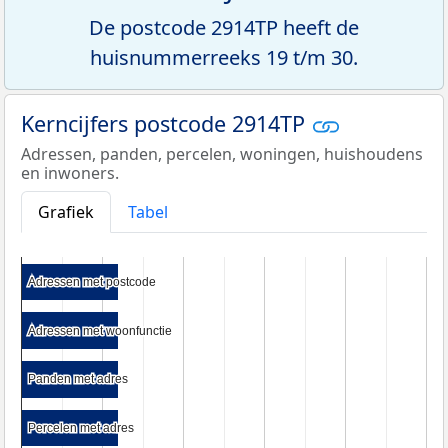
De postcode 2914TP heeft de
huisnummerreeks 19 t/m 30.
Kerncijfers postcode 2914TP
Adressen, panden, percelen, woningen, huishoudens
en inwoners.
Grafiek
Tabel
Adressen met postcode
Adressen met postcode
Adressen met woonfunctie
Adressen met woonfunctie
Panden met adres
Panden met adres
Percelen met adres
Percelen met adres