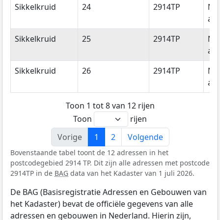
Sikkelkruid
24
2914TP
Ni
aan
Sikkelkruid
25
2914TP
Ni
aan
Sikkelkruid
26
2914TP
Ni
aan
Toon 1 tot 8 van 12 rijen
Toon
rijen
Vorige
1
2
Volgende
Bovenstaande tabel toont de 12 adressen in het
postcodegebied 2914 TP. Dit zijn alle adressen met postcode
2914TP in de
BAG
data van het Kadaster van 1 juli 2026.
De BAG (Basisregistratie Adressen en Gebouwen van
het Kadaster) bevat de officiële gegevens van alle
adressen en gebouwen in Nederland. Hierin zijn,