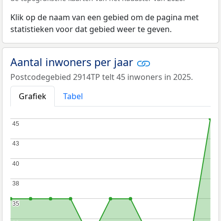
Klik op de naam van een gebied om de pagina met
statistieken voor dat gebied weer te geven.
Aantal inwoners per jaar
Postcodegebied 2914TP telt 45 inwoners in 2025.
Grafiek
Tabel
45
45
43
43
40
40
38
38
35
35