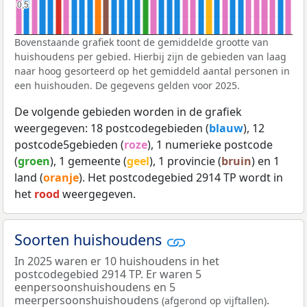
0,5
0,5
Bovenstaande grafiek toont de gemiddelde grootte van
huishoudens per gebied. Hierbij zijn de gebieden van laag
naar hoog gesorteerd op het gemiddeld aantal personen in
een huishouden. De gegevens gelden voor 2025.
De volgende gebieden worden in de grafiek
weergegeven: 18 postcodegebieden (
blauw
), 12
postcode5gebieden (
roze
), 1 numerieke postcode
(
groen
), 1 gemeente (
geel
), 1 provincie (
bruin
) en 1
land (
oranje
). Het postcodegebied 2914 TP wordt in
het
rood
weergegeven.
Soorten huishoudens
In 2025 waren er 10 huishoudens in het
postcodegebied 2914 TP. Er waren 5
eenpersoonshuishoudens en 5
meerpersoonshuishoudens
.
(afgerond op vijftallen)