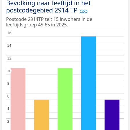
Bevolking naar leeftijd in het
postcodegebied 2914 TP
Postcode 2914TP telt 15 inwoners in de
leeftijdsgroep 45-65 in 2025.
16
16
14
14
12
12
10
10
8
8
6
6
4
4
2
2