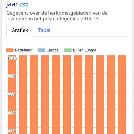
jaar
Gegevens over de herkomstgebieden van de
inwoners in het postcodegebied 2914 TP.
Grafiek
Tabel
Nederland
Europa
Buiten Europa
100%
100%
80%
80%
60%
60%
40%
40%
20%
20%