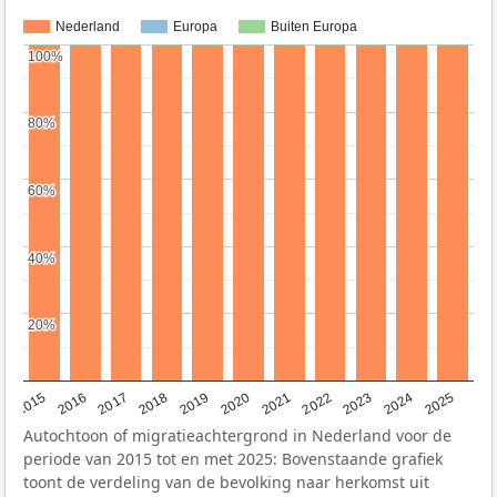
Nederland
Europa
Buiten Europa
100%
100%
80%
80%
60%
60%
40%
40%
20%
20%
2019
2022
2017
2025
2020
2015
2023
2018
2021
2016
2024
Autochtoon of migratieachtergrond in Nederland voor de
periode van 2015 tot en met 2025: Bovenstaande grafiek
toont de verdeling van de bevolking naar herkomst uit