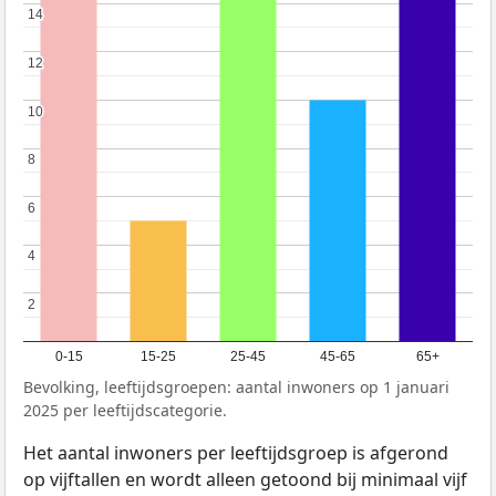
14
14
12
12
10
10
8
8
6
6
4
4
2
2
0-15
15-25
25-45
45-65
65+
Bevolking, leeftijdsgroepen: aantal inwoners op 1 januari
2025 per leeftijdscategorie.
Het aantal inwoners per leeftijdsgroep is afgerond
op vijftallen en wordt alleen getoond bij minimaal vijf