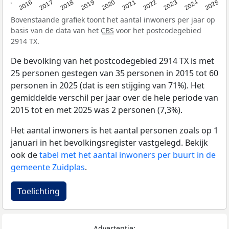
2015
2016
2017
2018
2019
2020
2021
2022
2023
2024
2025
Bovenstaande grafiek toont het aantal inwoners per jaar op
basis van de data van het
CBS
voor het postcodegebied
2914 TX.
De bevolking van het postcodegebied 2914 TX is met
25 personen gestegen van 35 personen in 2015 tot 60
personen in 2025 (dat is een stijging van 71%). Het
gemiddelde verschil per jaar over de hele periode van
2015 tot en met 2025 was 2 personen (7,3%).
Het aantal inwoners is het aantal personen zoals op 1
januari in het bevolkingsregister vastgelegd. Bekijk
ook de
tabel met het aantal inwoners per buurt in de
gemeente Zuidplas
.
Toelichting
Advertentie: