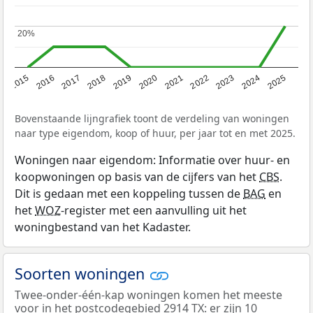
20%
20%
2019
2022
2025
2017
2020
2023
2015
2018
2021
2024
2016
Bovenstaande lijngrafiek toont de verdeling van woningen
naar type eigendom, koop of huur, per jaar tot en met 2025.
Woningen naar eigendom: Informatie over huur- en
koopwoningen op basis van de cijfers van het
CBS
.
Dit is gedaan met een koppeling tussen de
BAG
en
het
WOZ
-register met een aanvulling uit het
woningbestand van het Kadaster.
Soorten woningen
Twee-onder-één-kap woningen komen het meeste
voor in het postcodegebied 2914 TX: er zijn 10