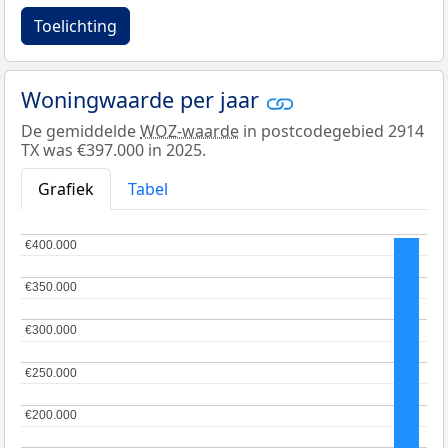
Toelichting
Woningwaarde per jaar
De gemiddelde
WOZ-waarde
in postcodegebied 2914
TX was €397.000 in 2025.
Grafiek
Tabel
€400.000
€400.000
€350.000
€350.000
€300.000
€300.000
€250.000
€250.000
€200.000
€200.000