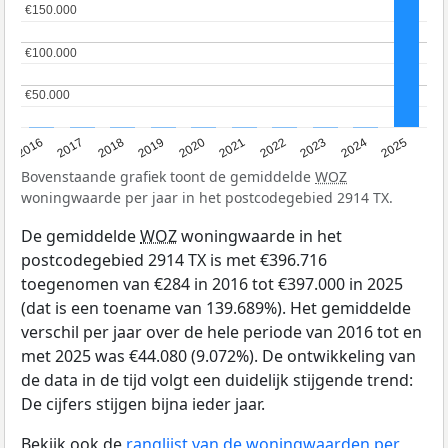
€150.000
€150.000
€100.000
€100.000
€50.000
€50.000
2016
2017
2018
2019
2020
2021
2022
2023
2024
2025
Bovenstaande grafiek toont de gemiddelde
WOZ
woningwaarde per jaar in het postcodegebied 2914 TX.
De gemiddelde
WOZ
woningwaarde in het
postcodegebied 2914 TX is met €396.716
toegenomen van €284 in 2016 tot €397.000 in 2025
(dat is een toename van 139.689%). Het gemiddelde
verschil per jaar over de hele periode van 2016 tot en
met 2025 was €44.080 (9.072%). De ontwikkeling van
de data in de tijd volgt een duidelijk stijgende trend:
De cijfers stijgen bijna ieder jaar.
Bekijk ook de
ranglijst van de woningwaarden per