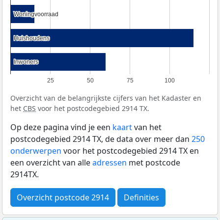
Woningvoorraad
Woningvoorraad
Huishoudens
Huishoudens
Inwoners
Inwoners
25
50
75
100
Overzicht van de belangrijkste cijfers van het Kadaster en
het
CBS
voor het postcodegebied 2914 TX.
Op deze pagina vind je een
kaart
van het
postcodegebied 2914 TX, de data over meer dan
250
onderwerpen
voor het postcodegebied 2914 TX en
een overzicht van alle
adressen
met postcode
2914TX.
Overzicht postcode 2914
Definities