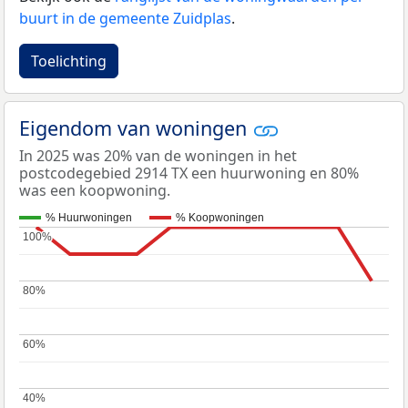
buurt in de gemeente Zuidplas
.
Toelichting
Eigendom van woningen
In 2025 was 20% van de woningen in het
postcodegebied 2914 TX een huurwoning en 80%
was een koopwoning.
% Huurwoningen
% Koopwoningen
100%
100%
80%
80%
60%
60%
40%
40%