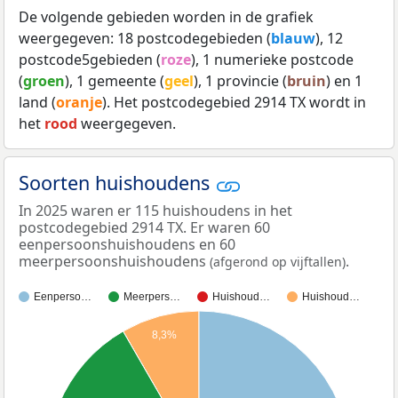
De volgende gebieden worden in de grafiek
weergegeven: 18 postcodegebieden (
blauw
), 12
postcode5gebieden (
roze
), 1 numerieke postcode
(
groen
), 1 gemeente (
geel
), 1 provincie (
bruin
) en 1
land (
oranje
). Het postcodegebied 2914 TX wordt in
het
rood
weergegeven.
Soorten huishoudens
In 2025 waren er 115 huishoudens in het
postcodegebied 2914 TX. Er waren 60
eenpersoonshuishoudens en 60
meerpersoonshuishoudens
.
(afgerond op vijftallen)
Eenperso…
Meerpers…
Huishoud…
Huishoud…
8,3%