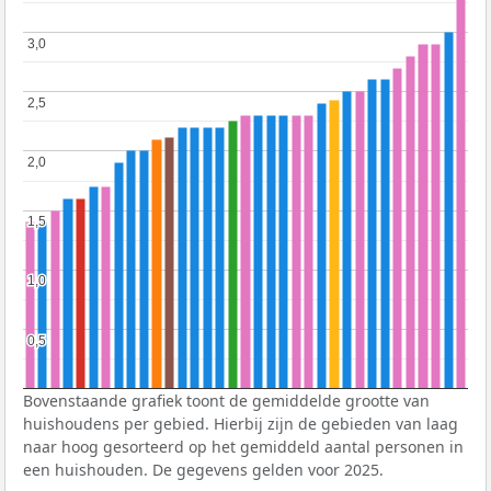
3,0
3,0
2,5
2,5
2,0
2,0
1,5
1,5
1,0
1,0
0,5
0,5
Bovenstaande grafiek toont de gemiddelde grootte van
huishoudens per gebied. Hierbij zijn de gebieden van laag
naar hoog gesorteerd op het gemiddeld aantal personen in
een huishouden. De gegevens gelden voor 2025.