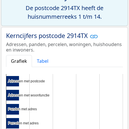
De postcode 2914TX heeft de
huisnummerreeks 1 t/m 14.
Kerncijfers postcode 2914TX
Adressen, panden, percelen, woningen, huishoudens
en inwoners.
Grafiek
Tabel
Adressen met postcode
Adressen met postcode
Adressen met woonfunctie
Adressen met woonfunctie
Panden met adres
Panden met adres
Percelen met adres
Percelen met adres