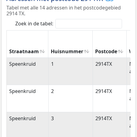
Tabel met alle 14 adressen in het postcodegebied
2914 TX.
Zoek in de tabel:
Straatnaam
Huisnummer
Postcode
Wo
Straatnaam
Huisnummer
Postcode
Wo
Speenkruid
1
2914TX
Ni
aan
Speenkruid
2
2914TX
Ni
aan
Speenkruid
3
2914TX
Ni
aan