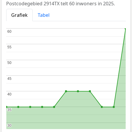
Postcodegebied 2914TX telt 60 inwoners in 2025.
Grafiek
Tabel
60
60
55
55
50
50
45
45
40
40
35
35
30
30