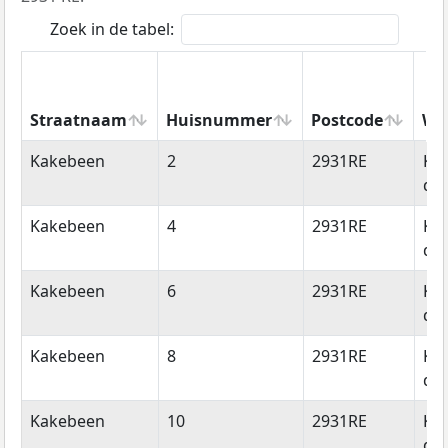
Zoek in de tabel:
Straatnaam
Huisnummer
Postcode
Wo
Straatnaam
Huisnummer
Postcode
Wo
Kakebeen
2
2931RE
Kr
de 
Kakebeen
4
2931RE
Kr
de 
Kakebeen
6
2931RE
Kr
de 
Kakebeen
8
2931RE
Kr
de 
Kakebeen
10
2931RE
Kr
de 