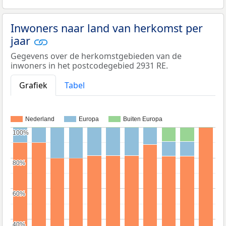
Inwoners naar land van herkomst per
jaar
Gegevens over de herkomstgebieden van de
inwoners in het postcodegebied 2931 RE.
Grafiek
Tabel
Nederland
Europa
Buiten Europa
100%
100%
80%
80%
60%
60%
40%
40%