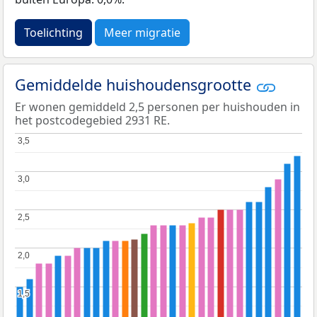
Toelichting
Meer migratie
Gemiddelde huishoudensgrootte
Er wonen gemiddeld 2,5 personen per huishouden in
het postcodegebied 2931 RE.
3,5
3,5
3,0
3,0
2,5
2,5
2,0
2,0
1,5
1,5