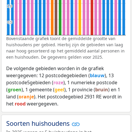
1,0
1,0
0,5
0,5
Bovenstaande grafiek toont de gemiddelde grootte van
huishoudens per gebied. Hierbij zijn de gebieden van laag
naar hoog gesorteerd op het gemiddeld aantal personen in
een huishouden. De gegevens gelden voor 2025.
De volgende gebieden worden in de grafiek
weergegeven: 12 postcodegebieden (
blauw
), 13
postcode5gebieden (
roze
), 1 numerieke postcode
(
groen
), 1 gemeente (
geel
), 1 provincie (
bruin
) en 1
land (
oranje
). Het postcodegebied 2931 RE wordt in
het
rood
weergegeven.
Soorten huishoudens