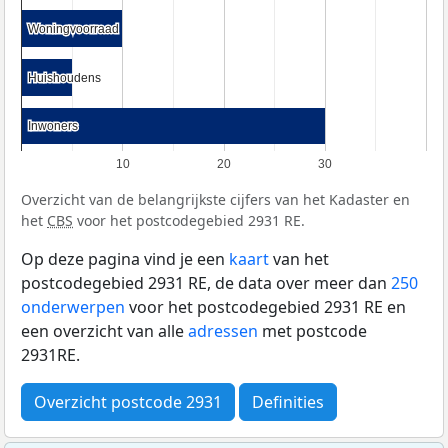
Woningvoorraad
Woningvoorraad
Huishoudens
Huishoudens
Inwoners
Inwoners
10
20
30
Overzicht van de belangrijkste cijfers van het Kadaster en
het
CBS
voor het postcodegebied 2931 RE.
Op deze pagina vind je een
kaart
van het
postcodegebied 2931 RE, de data over meer dan
250
onderwerpen
voor het postcodegebied 2931 RE en
een overzicht van alle
adressen
met postcode
2931RE.
Overzicht postcode 2931
Definities