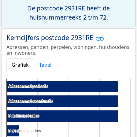
De postcode 2931RE heeft de
huisnummerreeks 2 t/m 72.
Kerncijfers postcode 2931RE
Adressen, panden, percelen, woningen, huishoudens
en inwoners.
Grafiek
Tabel
Adressen met postcode
Adressen met postcode
Adressen met woonfunctie
Adressen met woonfunctie
Panden met adres
Panden met adres
Percelen met adres
Percelen met adres