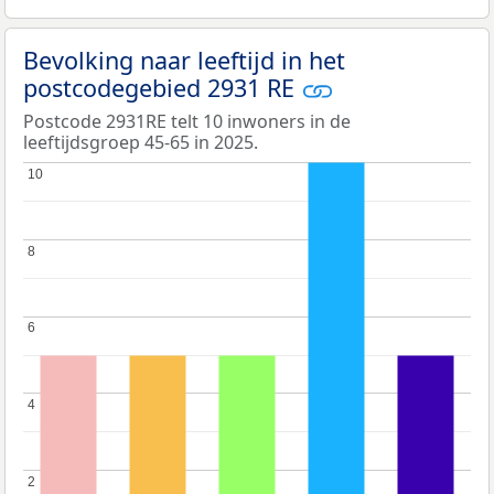
Bevolking naar leeftijd in het
postcodegebied 2931 RE
Postcode 2931RE telt 10 inwoners in de
leeftijdsgroep 45-65 in 2025.
10
10
8
8
6
6
4
4
2
2