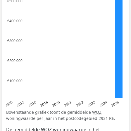
€500.000
€500.000
€400.000
€400.000
€300.000
€300.000
€200.000
€200.000
€100.000
€100.000
2016
2017
2018
2019
2020
2021
2022
2023
2024
2025
Bovenstaande grafiek toont de gemiddelde
WOZ
woningwaarde per jaar in het postcodegebied 2931 RE.
De gemiddelde
WOZ
woningwaarde in het