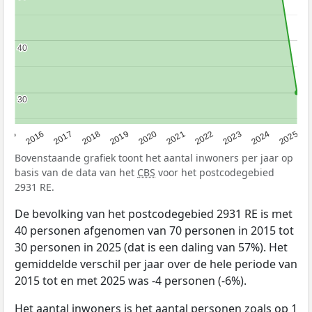
40
40
30
30
2015
2016
2017
2018
2019
2020
2021
2022
2023
2024
2025
Bovenstaande grafiek toont het aantal inwoners per jaar op
basis van de data van het
CBS
voor het postcodegebied
2931 RE.
De bevolking van het postcodegebied 2931 RE is met
40 personen afgenomen van 70 personen in 2015 tot
30 personen in 2025 (dat is een daling van 57%). Het
gemiddelde verschil per jaar over de hele periode van
2015 tot en met 2025 was -4 personen (-6%).
Het aantal inwoners is het aantal personen zoals op 1