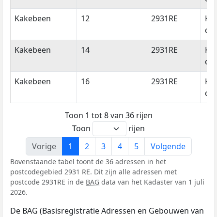
Kakebeen
12
2931RE
Kr
de 
Kakebeen
14
2931RE
Kr
de 
Kakebeen
16
2931RE
Kr
de 
Toon 1 tot 8 van 36 rijen
Toon
rijen
Vorige
1
2
3
4
5
Volgende
Bovenstaande tabel toont de 36 adressen in het
postcodegebied 2931 RE. Dit zijn alle adressen met
postcode 2931RE in de
BAG
data van het Kadaster van 1 juli
2026.
De BAG (Basisregistratie Adressen en Gebouwen van