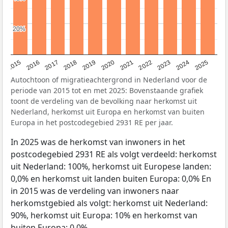
20%
20%
2019
2022
2017
2025
2020
2015
2023
2018
2021
2016
2024
Autochtoon of migratieachtergrond in Nederland voor de
periode van 2015 tot en met 2025: Bovenstaande grafiek
toont de verdeling van de bevolking naar herkomst uit
Nederland, herkomst uit Europa en herkomst van buiten
Europa in het postcodegebied 2931 RE per jaar.
In 2025 was de herkomst van inwoners in het
postcodegebied 2931 RE als volgt verdeeld: herkomst
uit Nederland: 100%, herkomst uit Europese landen:
0,0% en herkomst uit landen buiten Europa: 0,0% En
in 2015 was de verdeling van inwoners naar
herkomstgebied als volgt: herkomst uit Nederland:
90%, herkomst uit Europa: 10% en herkomst van
buiten Europa: 0,0%.