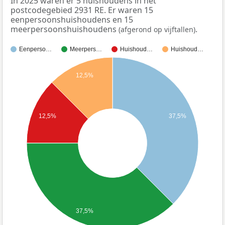
In 2025 waren er 5 huishoudens in het
postcodegebied 2931 RE. Er waren 15
eenpersoonshuishoudens en 15
meerpersoonshuishoudens
.
(afgerond op vijftallen)
Eenperso…
Meerpers…
Huishoud…
Huishoud…
12,5%
12,5%
37,5%
37,5%