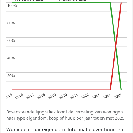
100%
100%
80%
80%
60%
60%
40%
40%
20%
20%
2019
2022
2025
2017
2020
2023
2015
2018
2021
2024
2016
Bovenstaande lijngrafiek toont de verdeling van woningen
naar type eigendom, koop of huur, per jaar tot en met 2025.
Woningen naar eigendom: Informatie over huur- en