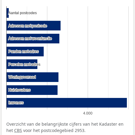
Aantal postcodes
Aantal postcodes
Adressen met postcode
Adressen met postcode
Adressen met woonfunctie
Adressen met woonfunctie
Panden met adres
Panden met adres
Percelen met adres
Percelen met adres
Woningvoorraad
Woningvoorraad
Huishoudens
Huishoudens
Inwoners
Inwoners
4.000
Overzicht van de belangrijkste cijfers van het Kadaster en
het
CBS
voor het postcodegebied 2953.