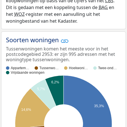
koopwoningen op basis van de cijfers van het
CBS
.
Dit is gedaan met een koppeling tussen de
BAG
en
het
WOZ
-register met een aanvulling uit het
woningbestand van het Kadaster.
Soorten woningen
Tussenwoningen komen het meeste voor in het
postcodegebied 2953: er zijn 995 adressen met het
woningtype tussenwoningen.
Appartem…
Tussenwo…
Hoekwoni…
Twee-ond…
Vrijstaande woningen
6,2%
5,7%
35,3%
14,6%