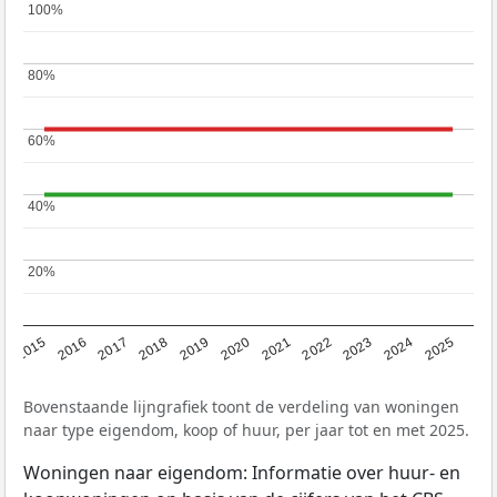
100%
100%
80%
80%
60%
60%
40%
40%
20%
20%
2019
2022
2025
2017
2020
2023
2015
2018
2021
2024
2016
Bovenstaande lijngrafiek toont de verdeling van woningen
naar type eigendom, koop of huur, per jaar tot en met 2025.
Woningen naar eigendom: Informatie over huur- en