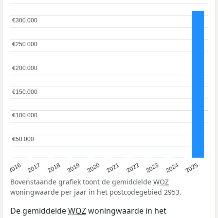
€300.000
€300.000
€250.000
€250.000
€200.000
€200.000
€150.000
€150.000
€100.000
€100.000
€50.000
€50.000
2016
2017
2018
2019
2020
2021
2022
2023
2024
2025
Bovenstaande grafiek toont de gemiddelde
WOZ
woningwaarde per jaar in het postcodegebied 2953.
De gemiddelde
WOZ
woningwaarde in het