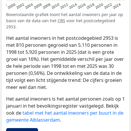
1998
2000
2002
2004
2006
2008
2010
2012
2014
2016
2018
2020
2022
2024
Bovenstaande grafiek toont het aantal inwoners per jaar op
basis van de data van het
CBS
voor het postcodegebied
2953.
Het aantal inwoners in het postcodegebied 2953 is
met 810 personen gegroeid van 5.110 personen in
1998 tot 5.920 personen in 2025 (dat is een grote
groei van 16%). Het gemiddelde verschil per jaar over
de hele periode van 1998 tot en met 2025 was 30
personen (0,56%). De ontwikkeling van de data in de
tijd volgt een licht stijgende trend: De cijfers groeien
meer wel dan niet.
Het aantal inwoners is het aantal personen zoals op 1
januari in het bevolkingsregister vastgelegd. Bekijk
ook de
tabel met het aantal inwoners per buurt in de
gemeente Alblasserdam
.