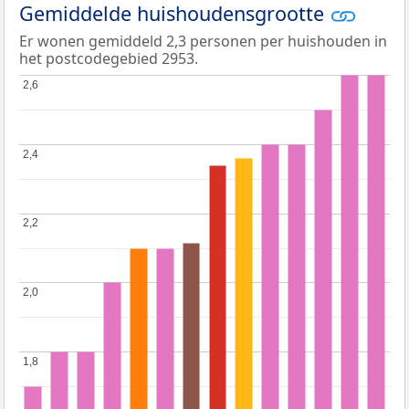
Gemiddelde huishoudensgrootte
Er wonen gemiddeld 2,3 personen per huishouden in
het postcodegebied 2953.
2,6
2,6
2,4
2,4
2,2
2,2
2,0
2,0
1,8
1,8