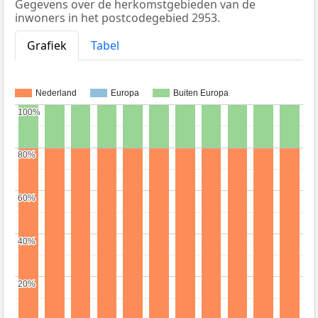
Gegevens over de herkomstgebieden van de
inwoners in het postcodegebied 2953.
Grafiek
Tabel
Nederland
Europa
Buiten Europa
100%
100%
80%
80%
60%
60%
40%
40%
20%
20%