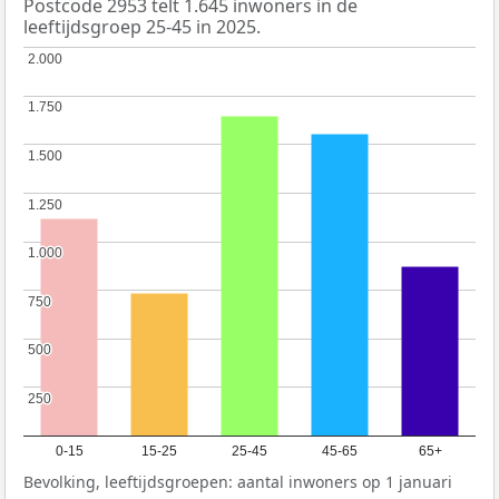
Postcode 2953 telt 1.645 inwoners in de
leeftijdsgroep 25-45 in 2025.
2.000
2.000
1.750
1.750
1.500
1.500
1.250
1.250
1.000
1.000
750
750
500
500
250
250
0-15
15-25
25-45
45-65
65+
Bevolking, leeftijdsgroepen: aantal inwoners op 1 januari