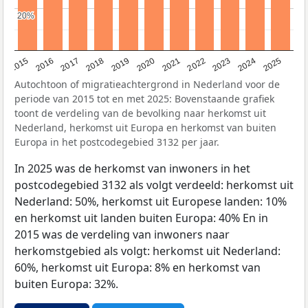
20%
20%
2019
2022
2017
2025
2020
2015
2023
2018
2021
2016
2024
Autochtoon of migratieachtergrond in Nederland voor de
periode van 2015 tot en met 2025: Bovenstaande grafiek
toont de verdeling van de bevolking naar herkomst uit
Nederland, herkomst uit Europa en herkomst van buiten
Europa in het postcodegebied 3132 per jaar.
In 2025 was de herkomst van inwoners in het
postcodegebied 3132 als volgt verdeeld: herkomst uit
Nederland: 50%, herkomst uit Europese landen: 10%
en herkomst uit landen buiten Europa: 40% En in
2015 was de verdeling van inwoners naar
herkomstgebied als volgt: herkomst uit Nederland:
60%, herkomst uit Europa: 8% en herkomst van
buiten Europa: 32%.