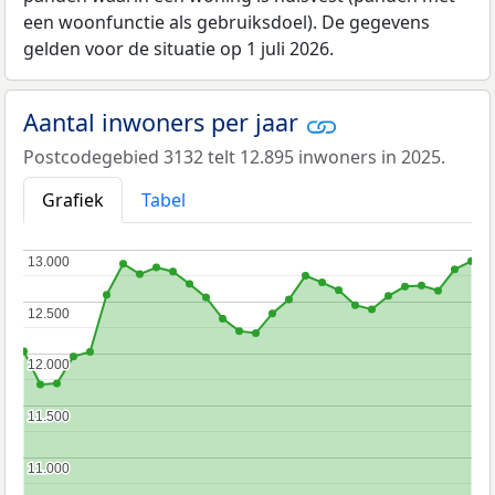
een woonfunctie als gebruiksdoel). De gegevens
gelden voor de situatie op 1 juli 2026.
Aantal inwoners per jaar
Postcodegebied 3132 telt 12.895 inwoners in 2025.
Grafiek
Tabel
13.000
13.000
12.500
12.500
12.000
12.000
11.500
11.500
11.000
11.000