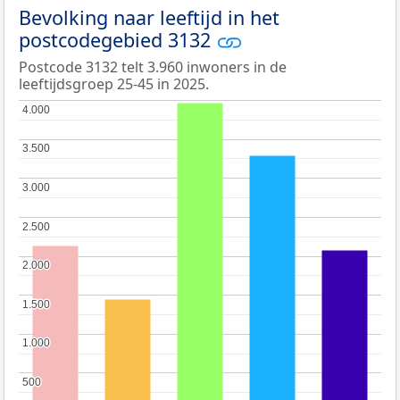
Bevolking naar leeftijd in het
postcodegebied 3132
Postcode 3132 telt 3.960 inwoners in de
leeftijdsgroep 25-45 in 2025.
4.000
4.000
3.500
3.500
3.000
3.000
2.500
2.500
2.000
2.000
1.500
1.500
1.000
1.000
500
500