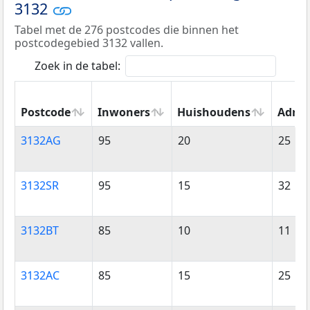
3132
Tabel met de 276 postcodes die binnen het
postcodegebied 3132 vallen.
Zoek in de tabel:
Postcode
Inwoners
Huishoudens
Adres
Postcode
Inwoners
Huishoudens
Adres
3132AG
95
20
25
3132SR
95
15
32
3132BT
85
10
11
3132AC
85
15
25