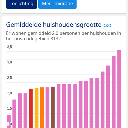
Toelichting
Meer migratie
Gemiddelde huishoudensgrootte
Er wonen gemiddeld 2,0 personen per huishouden in
het postcodegebied 3132.
3,5
3,5
3,0
3,0
2,5
2,5
2,0
2,0
1,5
1,5
1,0
1,0