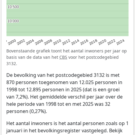
10.500
10.500
10.000
10.000
1998
2000
2002
2004
2006
2008
2010
2012
2014
2016
2018
2020
2022
2024
Bovenstaande grafiek toont het aantal inwoners per jaar op
basis van de data van het
CBS
voor het postcodegebied
3132.
De bevolking van het postcodegebied 3132 is met
870 personen toegenomen van 12.025 personen in
1998 tot 12.895 personen in 2025 (dat is een groei
van 7,2%). Het gemiddelde verschil per jaar over de
hele periode van 1998 tot en met 2025 was 32
personen (0,27%).
Het aantal inwoners is het aantal personen zoals op 1
januari in het bevolkingsregister vastgelegd. Bekijk