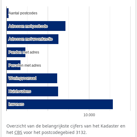
Aantal postcodes
Aantal postcodes
Adressen met postcode
Adressen met postcode
Adressen met woonfunctie
Adressen met woonfunctie
Panden met adres
Panden met adres
Percelen met adres
Percelen met adres
Woningvoorraad
Woningvoorraad
Huishoudens
Huishoudens
Inwoners
Inwoners
10.000
Overzicht van de belangrijkste cijfers van het Kadaster en
het
CBS
voor het postcodegebied 3132.