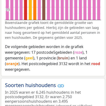
0,5
0,5
Bovenstaande grafiek toont de gemiddelde grootte van
huishoudens per gebied. Hierbij zijn de gebieden van laag
naar hoog gesorteerd op het gemiddeld aantal personen in
een huishouden. De gegevens gelden voor 2025.
De volgende gebieden worden in de grafiek
weergegeven: 17 postcode5gebieden (
roze
), 1
gemeente (
geel
), 1 provincie (
bruin
) en 1 land
(
oranje
). Het postcodegebied 3132 wordt in het
rood
weergegeven.
Soorten huishoudens
In 2025 waren er 6.245 huishoudens in het
postcodegebied 3132. Er waren 2.750
eenpersoonshuishoudens en 3.495
meerpersoonshuishoudens
.
(afgerond op vijftallen)