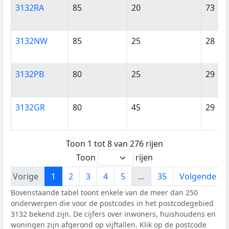
3132RA
85
20
73
3132NW
85
25
28
3132PB
80
25
29
3132GR
80
45
29
Toon 1 tot 8 van 276 rijen
Toon
rijen
Vorige
1
2
3
4
5
…
35
Volgende
Bovenstaande tabel toont enkele van de meer dan 250
onderwerpen die voor de postcodes in het postcodegebied
3132 bekend zijn. De cijfers over inwoners, huishoudens en
woningen zijn afgerond op vijftallen. Klik op de postcode