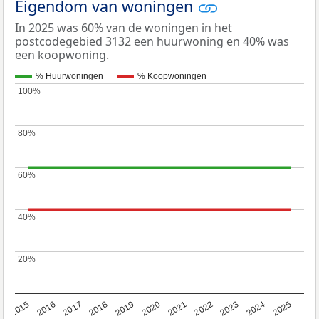
Eigendom van woningen
In 2025 was 60% van de woningen in het
postcodegebied 3132 een huurwoning en 40% was
een koopwoning.
% Huurwoningen
% Koopwoningen
100%
100%
80%
80%
60%
60%
40%
40%
20%
20%
2019
2022
2025
2017
2020
2023
2015
2018
2021
2024
2016