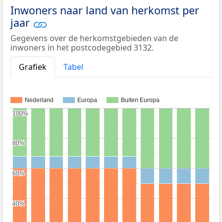
Inwoners naar land van herkomst per
jaar
Gegevens over de herkomstgebieden van de
inwoners in het postcodegebied 3132.
Grafiek
Tabel
Nederland
Europa
Buiten Europa
100%
100%
80%
80%
60%
60%
40%
40%