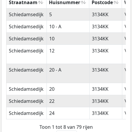
Straatnaam
Huisnummer
Postcode
Wo
Straatnaam
Huisnummer
Postcode
Wo
Schiedamsedijk
5
3134KK
Vl
Schiedamsedijk
10 - A
3134KK
Vl
Schiedamsedijk
10
3134KK
Vl
Schiedamsedijk
12
3134KK
Vl
Schiedamsedijk
20 - A
3134KK
Vl
Schiedamsedijk
20
3134KK
Vl
Schiedamsedijk
22
3134KK
Vl
Schiedamsedijk
24
3134KK
Vl
Toon 1 tot 8 van 79 rijen