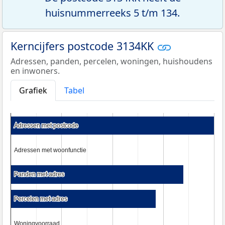
huisnummerreeks 5 t/m 134.
Kerncijfers postcode 3134KK
Adressen, panden, percelen, woningen, huishoudens
en inwoners.
Grafiek
Tabel
Adressen met postcode
Adressen met postcode
Adressen met woonfunctie
Adressen met woonfunctie
Panden met adres
Panden met adres
Percelen met adres
Percelen met adres
Woningvoorraad
Woningvoorraad