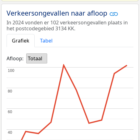
Verkeersongevallen naar afloop
In 2024 vonden er 102 verkeersongevallen plaats in
het postcodegebied 3134 KK.
Grafiek
Tabel
Afloop:
Totaal
100
100
80
80
60
60
40
40