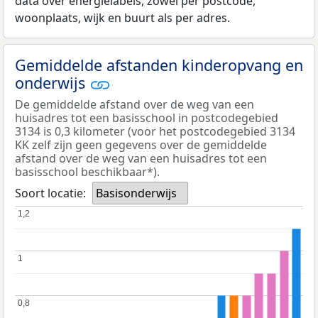
data over energielabels, zowel per postcode,
woonplaats, wijk en buurt als per adres.
Gemiddelde afstanden kinderopvang en
onderwijs
De gemiddelde afstand over de weg van een
huisadres tot een basisschool in postcodegebied
3134 is 0,3 kilometer (voor het postcodegebied 3134
KK zelf zijn geen gegevens over de gemiddelde
afstand over de weg van een huisadres tot een
basisschool beschikbaar*).
Soort locatie:
Basisonderwijs
1,2
1,2
1
1
0,8
0,8