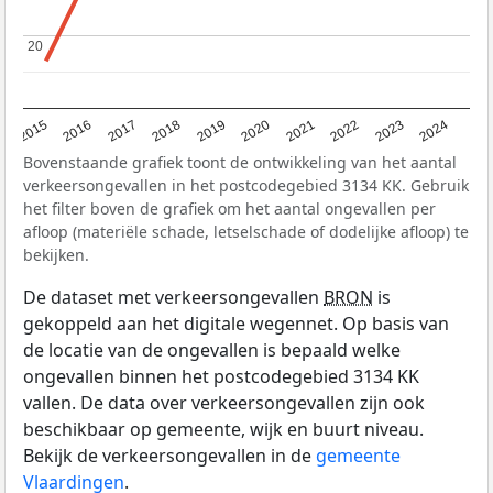
20
20
2015
2016
2017
2018
2019
2020
2021
2022
2023
2024
Bovenstaande grafiek toont de ontwikkeling van het aantal
verkeersongevallen in het postcodegebied 3134 KK. Gebruik
het filter boven de grafiek om het aantal ongevallen per
afloop (materiële schade, letselschade of dodelijke afloop) te
bekijken.
De dataset met verkeersongevallen
BRON
is
gekoppeld aan het digitale wegennet. Op basis van
de locatie van de ongevallen is bepaald welke
ongevallen binnen het postcodegebied 3134 KK
vallen. De data over verkeersongevallen zijn ook
beschikbaar op gemeente, wijk en buurt niveau.
Bekijk de verkeersongevallen in de
gemeente
Vlaardingen
.