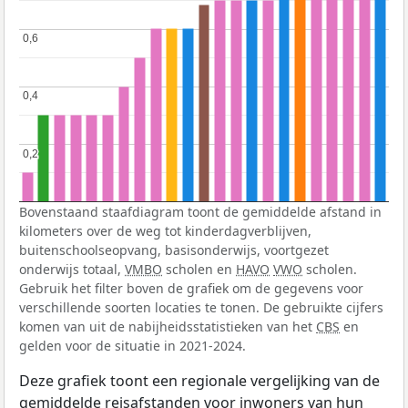
0,6
0,6
0,4
0,4
0,2
0,2
Bovenstaand staafdiagram toont de gemiddelde afstand in
kilometers over de weg tot kinderdagverblijven,
buitenschoolseopvang, basisonderwijs, voortgezet
onderwijs totaal,
VMBO
scholen en
HAVO
VWO
scholen.
Gebruik het filter boven de grafiek om de gegevens voor
verschillende soorten locaties te tonen. De gebruikte cijfers
komen van uit de nabijheidsstatistieken van het
CBS
en
gelden voor de situatie in 2021-2024.
Deze grafiek toont een regionale vergelijking van de
gemiddelde reisafstanden voor inwoners van hun