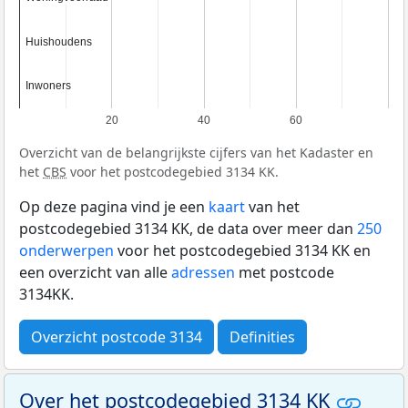
Huishoudens
Huishoudens
Inwoners
Inwoners
20
40
60
Overzicht van de belangrijkste cijfers van het Kadaster en
het
CBS
voor het postcodegebied 3134 KK.
Op deze pagina vind je een
kaart
van het
postcodegebied 3134 KK, de data over meer dan
250
onderwerpen
voor het postcodegebied 3134 KK en
een overzicht van alle
adressen
met postcode
3134KK.
Overzicht postcode 3134
Definities
Over het postcodegebied 3134 KK