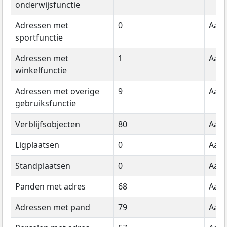
onderwijsfunctie
Adressen met
0
Aant
sportfunctie
Adressen met
1
Aant
winkelfunctie
Adressen met overige
9
Aant
gebruiksfunctie
Verblijfsobjecten
80
Aant
Ligplaatsen
0
Aant
Standplaatsen
0
Aant
Panden met adres
68
Aant
Adressen met pand
79
Aant