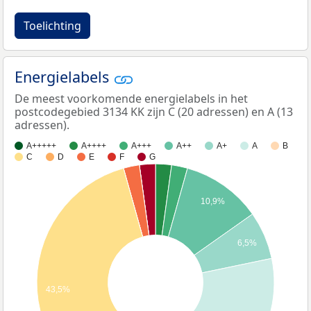
Toelichting
Energielabels
De meest voorkomende energielabels in het
postcodegebied 3134 KK zijn C (20 adressen) en A (13
adressen).
A+++++
A++++
A+++
A++
A+
A
B
C
D
E
F
G
10,9%
6,5%
43,5%