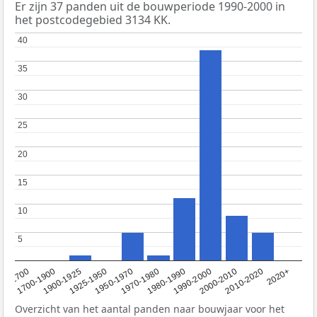
Er zijn 37 panden uit de bouwperiode 1990-2000 in
het postcodegebied 3134 KK.
40
40
35
35
30
30
25
25
20
20
15
15
10
10
5
5
1950-1970
1990-2000
1900-1925
2020+
1970-1980
<1700
2000-2010
1925-1950
1980-1990
1700-1900
2010-2020
Overzicht van het aantal panden naar bouwjaar voor het