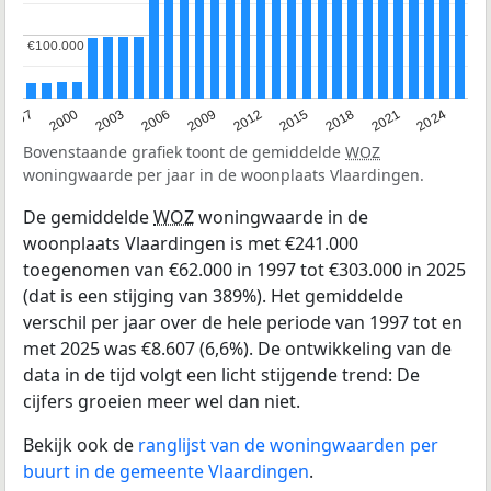
€100.000
€100.000
2003
2012
1997
2021
2006
2015
2000
2024
2009
2018
Bovenstaande grafiek toont de gemiddelde
WOZ
woningwaarde per jaar in de woonplaats Vlaardingen.
De gemiddelde
WOZ
woningwaarde in de
woonplaats Vlaardingen is met €241.000
toegenomen van €62.000 in 1997 tot €303.000 in 2025
(dat is een stijging van 389%). Het gemiddelde
verschil per jaar over de hele periode van 1997 tot en
met 2025 was €8.607 (6,6%). De ontwikkeling van de
data in de tijd volgt een licht stijgende trend: De
cijfers groeien meer wel dan niet.
Bekijk ook de
ranglijst van de woningwaarden per
buurt in de gemeente Vlaardingen
.