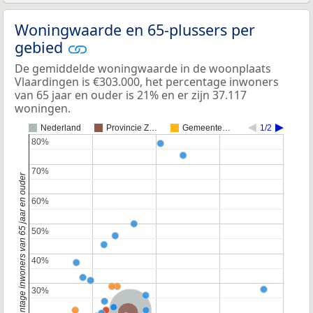
Woningwaarde en 65-plussers per
gebied
De gemiddelde woningwaarde in de woonplaats
Vlaardingen is €303.000, het percentage inwoners
van 65 jaar en ouder is 21% en er zijn 37.117
woningen.
Nederland
Provincie Z…
Gemeente…
1/2
80%
80%
70%
70%
Percentage inwoners van 65 jaar en ouder
60%
60%
50%
50%
40%
40%
30%
30%
Nederland