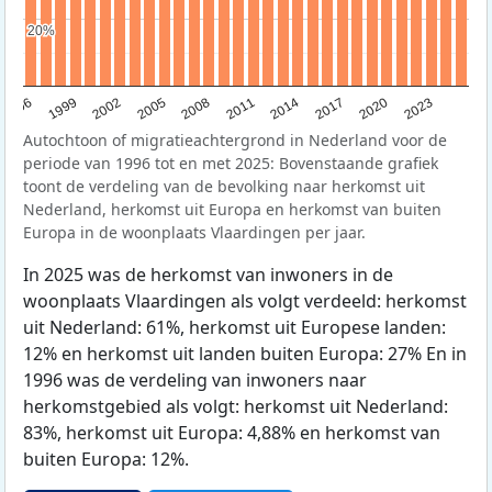
20%
20%
1996
1999
2002
2005
2008
2011
2014
2017
2020
2023
Autochtoon of migratieachtergrond in Nederland voor de
periode van 1996 tot en met 2025: Bovenstaande grafiek
toont de verdeling van de bevolking naar herkomst uit
Nederland, herkomst uit Europa en herkomst van buiten
Europa in de woonplaats Vlaardingen per jaar.
In 2025 was de herkomst van inwoners in de
woonplaats Vlaardingen als volgt verdeeld: herkomst
uit Nederland: 61%, herkomst uit Europese landen:
12% en herkomst uit landen buiten Europa: 27% En in
1996 was de verdeling van inwoners naar
herkomstgebied als volgt: herkomst uit Nederland:
83%, herkomst uit Europa: 4,88% en herkomst van
buiten Europa: 12%.