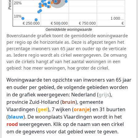
Provincie Zuid-Holland
20%
20%
10%
10%
1.000…
1.000…
€ 250.000
€ 250.000
€ 500.000
€ 500.000
€ 750.000
€ 750.000
€
€
Gemiddelde woningwaarde
Bovenstaande grafiek toont de gemiddelde woningwaarde
per regio op de horizontale as. Deze is afgezet tegen het
percentage inwoners van 65 jaar en ouder op de verticale
as. Iedere regio wordt als cirkel weergegeven. De omvang
van de cirkels hangt af van het aantal woningen in een
gebied: hoe meer woningen, hoe groter de cirkel.
Woningwaarde ten opzichte van inwoners van 65 jaar
en ouder per gebied, de volgende gebieden worden
in de grafiek weergegeven: Nederland (
grijs
),
provincie Zuid-Holland (
bruin
), gemeente
Vlaardingen (
geel
), 7 wijken (
oranje
) en 31 buurten
(
blauw
). De woonplaats Vlaardingen wordt in het
rood
weergegeven. Klik op de naam van een cirkel
om de gegevens voor dat gebied weer te geven.