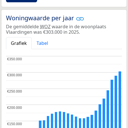
Woningwaarde per jaar
De gemiddelde
WOZ
waarde in de woonplaats
Vlaardingen was €303.000 in 2025.
Grafiek
Tabel
€350.000
€350.000
€300.000
€300.000
€250.000
€250.000
€200.000
€200.000
€150.000
€150.000