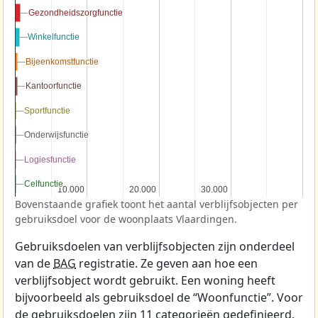
Gezondheidszorgfunctie
Gezondheidszorgfunctie
Winkelfunctie
Winkelfunctie
Bijeenkomstfunctie
Bijeenkomstfunctie
Kantoorfunctie
Kantoorfunctie
Sportfunctie
Sportfunctie
Onderwijsfunctie
Onderwijsfunctie
Logiesfunctie
Logiesfunctie
Celfunctie
Celfunctie
10.000
10.000
20.000
20.000
30.000
30.000
Bovenstaande grafiek toont het aantal verblijfsobjecten per
gebruiksdoel voor de woonplaats Vlaardingen.
Gebruiksdoelen van verblijfsobjecten zijn onderdeel
van de
BAG
registratie. Ze geven aan hoe een
verblijfsobject wordt gebruikt. Een woning heeft
bijvoorbeeld als gebruiksdoel de “Woonfunctie”. Voor
de gebruiksdoelen zijn 11 categorieën gedefinieerd.