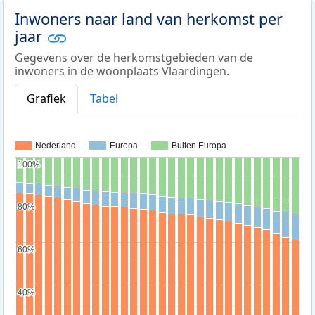
Inwoners naar land van herkomst per
jaar
Gegevens over de herkomstgebieden van de
inwoners in de woonplaats Vlaardingen.
Grafiek
Tabel
Nederland
Europa
Buiten Europa
100%
100%
80%
80%
60%
60%
40%
40%