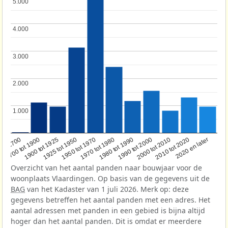
5.000
5.000
4.000
4.000
3.000
3.000
2.000
2.000
1.000
1.000
1950 tot 1970
1990 tot 2000
1900 tot 1925
2020 en later
1970 tot 1980
oor 1700
2000 tot 2010
1925 tot 1950
1980 tot 1990
1700 tot 1900
2010 tot 2020
Overzicht van het aantal panden naar bouwjaar voor de
woonplaats Vlaardingen. Op basis van de gegevens uit de
BAG
van het Kadaster van 1 juli 2026. Merk op: deze
gegevens betreffen het aantal panden met een adres. Het
aantal adressen met panden in een gebied is bijna altijd
hoger dan het aantal panden. Dit is omdat er meerdere