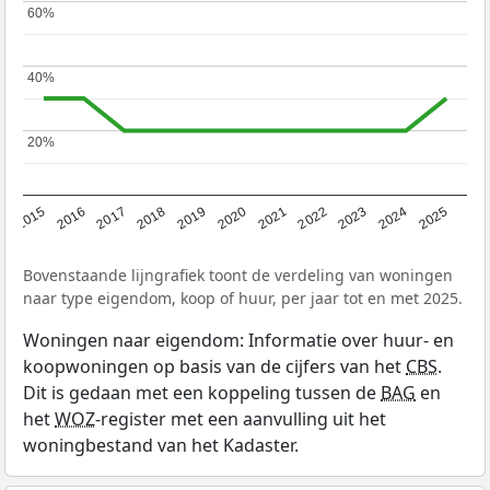
60%
60%
40%
40%
20%
20%
2019
2022
2025
2017
2020
2023
2015
2018
2021
2024
2016
Bovenstaande lijngrafiek toont de verdeling van woningen
naar type eigendom, koop of huur, per jaar tot en met 2025.
Woningen naar eigendom: Informatie over huur- en
koopwoningen op basis van de cijfers van het
CBS
.
Dit is gedaan met een koppeling tussen de
BAG
en
het
WOZ
-register met een aanvulling uit het
woningbestand van het Kadaster.