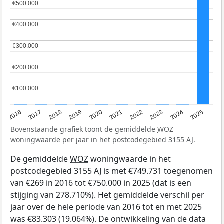
€500.000
€500.000
€400.000
€400.000
€300.000
€300.000
€200.000
€200.000
€100.000
€100.000
2016
2017
2018
2019
2020
2021
2022
2023
2024
2025
Bovenstaande grafiek toont de gemiddelde
WOZ
woningwaarde per jaar in het postcodegebied 3155 AJ.
De gemiddelde
WOZ
woningwaarde in het
postcodegebied 3155 AJ is met €749.731 toegenomen
van €269 in 2016 tot €750.000 in 2025 (dat is een
stijging van 278.710%). Het gemiddelde verschil per
jaar over de hele periode van 2016 tot en met 2025
was €83.303 (19.064%). De ontwikkeling van de data