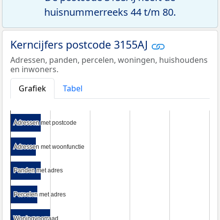
huisnummerreeks 44 t/m 80.
Kerncijfers postcode 3155AJ
Adressen, panden, percelen, woningen, huishoudens
en inwoners.
Grafiek
Tabel
Adressen met postcode
Adressen met postcode
Adressen met woonfunctie
Adressen met woonfunctie
Panden met adres
Panden met adres
Percelen met adres
Percelen met adres
Woningvoorraad
Woningvoorraad