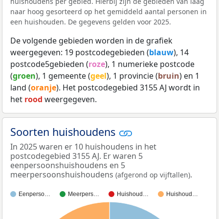
huishoudens per gebied. Hierbij zijn de gebieden van laag
naar hoog gesorteerd op het gemiddeld aantal personen in
een huishouden. De gegevens gelden voor 2025.
De volgende gebieden worden in de grafiek
weergegeven: 19 postcodegebieden (
blauw
), 14
postcode5gebieden (
roze
), 1 numerieke postcode
(
groen
), 1 gemeente (
geel
), 1 provincie (
bruin
) en 1
land (
oranje
). Het postcodegebied 3155 AJ wordt in
het
rood
weergegeven.
Soorten huishoudens
In 2025 waren er 10 huishoudens in het
postcodegebied 3155 AJ. Er waren 5
eenpersoonshuishoudens en 5
meerpersoonshuishoudens
.
(afgerond op vijftallen)
Eenperso…
Meerpers…
Huishoud…
Huishoud…