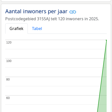
Aantal inwoners per jaar
Postcodegebied 3155AJ telt 120 inwoners in 2025.
Grafiek
Tabel
120
120
100
100
80
80
60
60