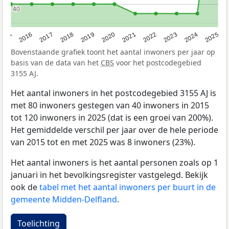
40
40
2015
2016
2017
2018
2019
2020
2021
2022
2023
2024
2025
Bovenstaande grafiek toont het aantal inwoners per jaar op
basis van de data van het
CBS
voor het postcodegebied
3155 AJ.
Het aantal inwoners in het postcodegebied 3155 AJ is
met 80 inwoners gestegen van 40 inwoners in 2015
tot 120 inwoners in 2025 (dat is een groei van 200%).
Het gemiddelde verschil per jaar over de hele periode
van 2015 tot en met 2025 was 8 inwoners (23%).
Het aantal inwoners is het aantal personen zoals op 1
januari in het bevolkingsregister vastgelegd. Bekijk
ook de
tabel met het aantal inwoners per buurt in de
gemeente Midden-Delfland
.
Toelichting