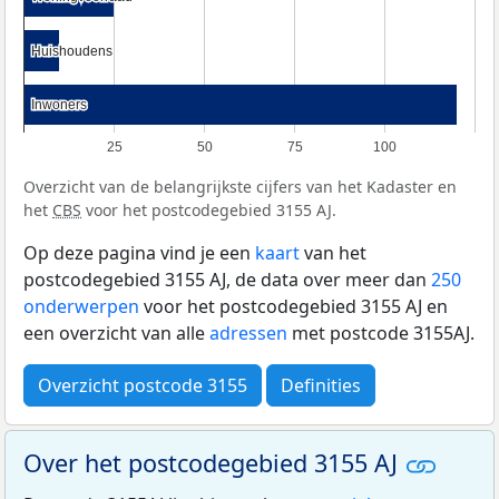
Huishoudens
Huishoudens
Inwoners
Inwoners
25
50
75
100
Overzicht van de belangrijkste cijfers van het Kadaster en
het
CBS
voor het postcodegebied 3155 AJ.
Op deze pagina vind je een
kaart
van het
postcodegebied 3155 AJ, de data over meer dan
250
onderwerpen
voor het postcodegebied 3155 AJ en
een overzicht van alle
adressen
met postcode 3155AJ.
Overzicht postcode 3155
Definities
Over het postcodegebied 3155 AJ