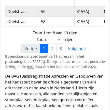
Doelstraat
56
3155AJ
Ma
Doelstraat
58
3155AJ
Ma
Toon 1 tot 8 van 19 rijen
Toon
rijen
Vorige
1
2
3
Volgende
Bovenstaande tabel toont de 19 adressen in het
postcodegebied 3155 AJ. Dit zijn alle adressen met postcode
3155AJ in de
BAG
data van het Kadaster van 1 juli 2026.
De BAG (Basisregistratie Adressen en Gebouwen van
het Kadaster) bevat de officiële gegevens van alle
adressen en gebouwen in Nederland. Hierin zijn,
naast alle adressen, alle panden, verblijfsobjecten,
standplaatsen en ligplaatsen geregistreerd. Per
adres wordt het laatst bekende energielabel zoals