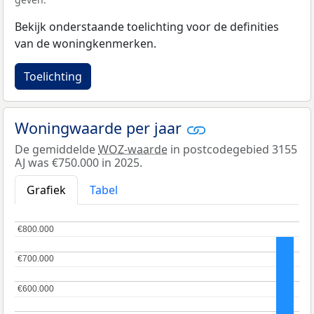
Bekijk onderstaande toelichting voor de definities
van de woningkenmerken.
Toelichting
Woningwaarde per jaar
De gemiddelde
WOZ-waarde
in postcodegebied 3155
AJ was €750.000 in 2025.
Grafiek
Tabel
€800.000
€800.000
€700.000
€700.000
€600.000
€600.000