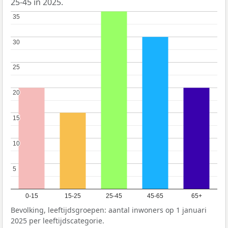
25-45 in 2025.
35
35
30
30
25
25
20
20
15
15
10
10
5
5
0-15
15-25
25-45
45-65
65+
Bevolking, leeftijdsgroepen: aantal inwoners op 1 januari
2025 per leeftijdscategorie.