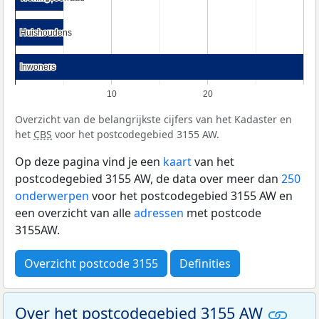
Huishoudens
Huishoudens
Inwoners
Inwoners
10
20
Overzicht van de belangrijkste cijfers van het Kadaster en
het
CBS
voor het postcodegebied 3155 AW.
Op deze pagina vind je een
kaart
van het
postcodegebied 3155 AW, de data over meer dan
250
onderwerpen
voor het postcodegebied 3155 AW en
een overzicht van alle
adressen
met postcode
3155AW.
Overzicht postcode 3155
Definities
Over het postcodegebied 3155 AW