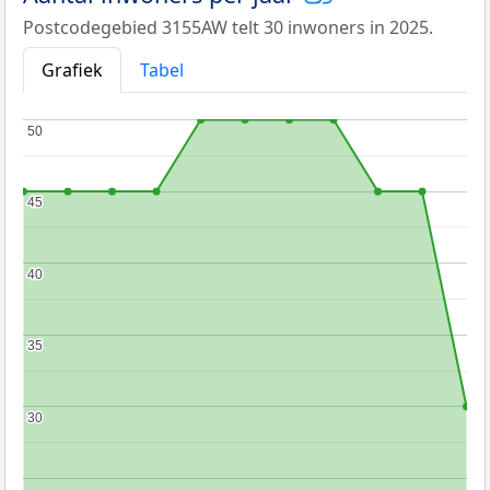
Postcodegebied 3155AW telt 30 inwoners in 2025.
Grafiek
Tabel
50
50
45
45
40
40
35
35
30
30