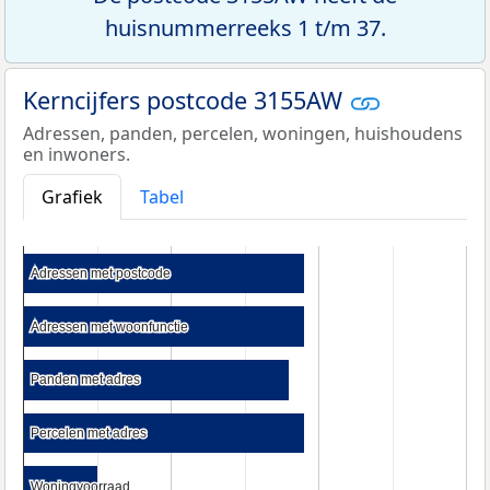
huisnummerreeks 1 t/m 37.
Kerncijfers postcode 3155AW
Adressen, panden, percelen, woningen, huishoudens
en inwoners.
Grafiek
Tabel
Adressen met postcode
Adressen met postcode
Adressen met woonfunctie
Adressen met woonfunctie
Panden met adres
Panden met adres
Percelen met adres
Percelen met adres
Woningvoorraad
Woningvoorraad