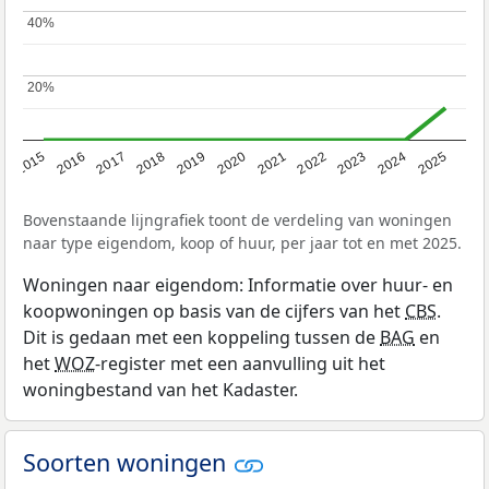
40%
40%
20%
20%
2019
2022
2025
2017
2020
2023
2015
2018
2021
2024
2016
Bovenstaande lijngrafiek toont de verdeling van woningen
naar type eigendom, koop of huur, per jaar tot en met 2025.
Woningen naar eigendom: Informatie over huur- en
koopwoningen op basis van de cijfers van het
CBS
.
Dit is gedaan met een koppeling tussen de
BAG
en
het
WOZ
-register met een aanvulling uit het
woningbestand van het Kadaster.
Soorten woningen