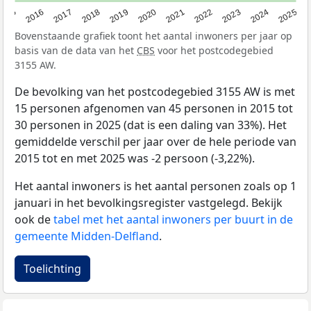
2015
2016
2017
2018
2019
2020
2021
2022
2023
2024
2025
Bovenstaande grafiek toont het aantal inwoners per jaar op
basis van de data van het
CBS
voor het postcodegebied
3155 AW.
De bevolking van het postcodegebied 3155 AW is met
15 personen afgenomen van 45 personen in 2015 tot
30 personen in 2025 (dat is een daling van 33%). Het
gemiddelde verschil per jaar over de hele periode van
2015 tot en met 2025 was -2 persoon (-3,22%).
Het aantal inwoners is het aantal personen zoals op 1
januari in het bevolkingsregister vastgelegd. Bekijk
ook de
tabel met het aantal inwoners per buurt in de
gemeente Midden-Delfland
.
Toelichting