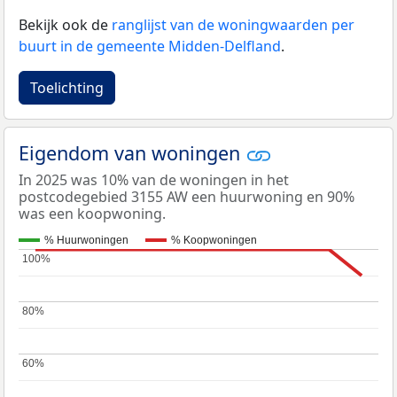
Bekijk ook de
ranglijst van de woningwaarden per
buurt in de gemeente Midden-Delfland
.
Toelichting
Eigendom van woningen
In 2025 was 10% van de woningen in het
postcodegebied 3155 AW een huurwoning en 90%
was een koopwoning.
% Huurwoningen
% Koopwoningen
100%
100%
80%
80%
60%
60%