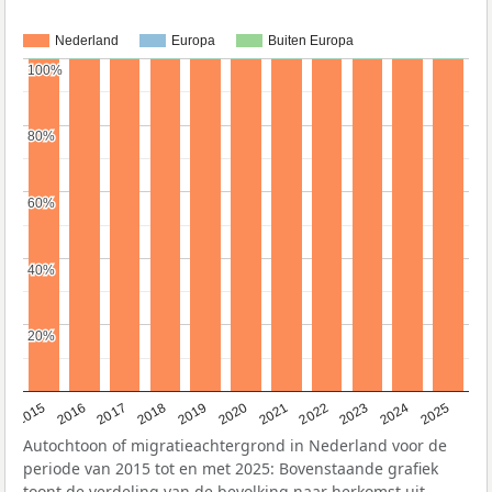
Nederland
Europa
Buiten Europa
100%
100%
80%
80%
60%
60%
40%
40%
20%
20%
2019
2022
2017
2025
2020
2015
2023
2018
2021
2016
2024
Autochtoon of migratieachtergrond in Nederland voor de
periode van 2015 tot en met 2025: Bovenstaande grafiek
toont de verdeling van de bevolking naar herkomst uit