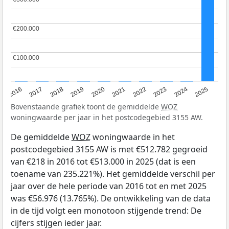
€200.000
€200.000
€100.000
€100.000
2016
2017
2018
2019
2020
2021
2022
2023
2024
2025
Bovenstaande grafiek toont de gemiddelde
WOZ
woningwaarde per jaar in het postcodegebied 3155 AW.
De gemiddelde
WOZ
woningwaarde in het
postcodegebied 3155 AW is met €512.782 gegroeid
van €218 in 2016 tot €513.000 in 2025 (dat is een
toename van 235.221%). Het gemiddelde verschil per
jaar over de hele periode van 2016 tot en met 2025
was €56.976 (13.765%). De ontwikkeling van de data
in de tijd volgt een monotoon stijgende trend: De
cijfers stijgen ieder jaar.