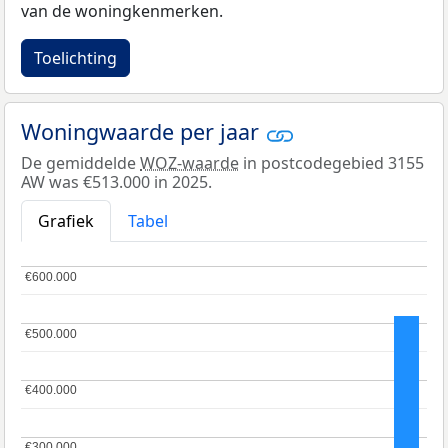
van de woningkenmerken.
Toelichting
Woningwaarde per jaar
De gemiddelde
WOZ-waarde
in postcodegebied 3155
AW was €513.000 in 2025.
Grafiek
Tabel
€600.000
€600.000
€500.000
€500.000
€400.000
€400.000
€300.000
€300.000