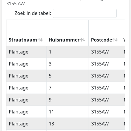
3155 AW.
Zoek in de tabel:
Straatnaam
Huisnummer
Postcode
Wo
Straatnaam
Huisnummer
Postcode
Wo
Plantage
1
3155AW
Ma
Plantage
3
3155AW
Ma
Plantage
5
3155AW
Ma
Plantage
7
3155AW
Ma
Plantage
9
3155AW
Ma
Plantage
11
3155AW
Ma
Plantage
13
3155AW
Ma