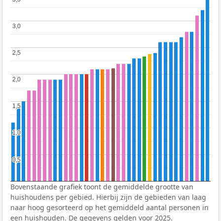
3,0
3,0
2,5
2,5
2,0
2,0
1,5
1,5
1,0
1,0
0,5
0,5
Bovenstaande grafiek toont de gemiddelde grootte van
huishoudens per gebied. Hierbij zijn de gebieden van laag
naar hoog gesorteerd op het gemiddeld aantal personen in
een huishouden. De gegevens gelden voor 2025.