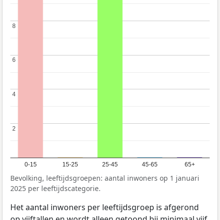
8
8
6
6
4
4
2
2
0-15
15-25
25-45
45-65
65+
Bevolking, leeftijdsgroepen: aantal inwoners op 1 januari
2025 per leeftijdscategorie.
Het aantal inwoners per leeftijdsgroep is afgerond
op vijftallen en wordt alleen getoond bij minimaal vijf