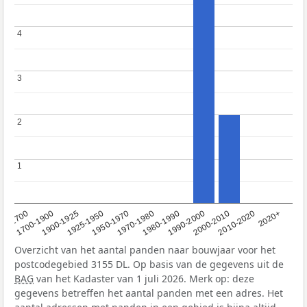
4
4
3
3
2
2
1
1
1950-1970
1990-2000
1900-1925
2020+
1970-1980
<1700
2000-2010
1925-1950
1980-1990
1700-1900
2010-2020
Overzicht van het aantal panden naar bouwjaar voor het
postcodegebied 3155 DL. Op basis van de gegevens uit de
BAG
van het Kadaster van 1 juli 2026. Merk op: deze
gegevens betreffen het aantal panden met een adres. Het