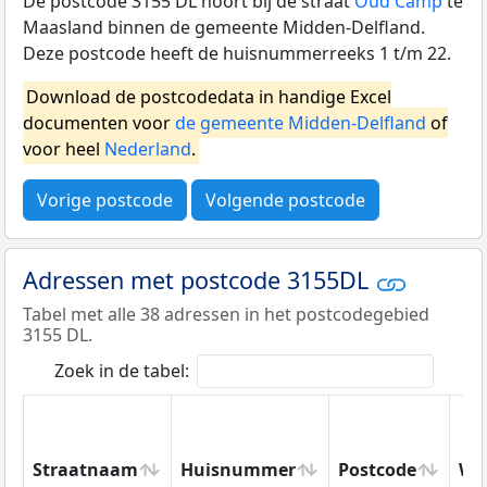
De postcode 3155 DL hoort bij de straat
Oud Camp
te
Maasland binnen de gemeente Midden-Delfland.
Deze postcode heeft de huisnummerreeks 1 t/m 22.
Download de postcodedata in handige Excel
documenten voor
de gemeente Midden-Delfland
of
voor heel
Nederland
.
Vorige postcode
Volgende postcode
Adressen met postcode 3155DL
Tabel met alle 38 adressen in het postcodegebied
3155 DL.
Zoek in de tabel:
Straatnaam
Huisnummer
Postcode
Wo