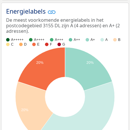
Energielabels
De meest voorkomende energielabels in het
postcodegebied 3155 DL zijn A (4 adressen) en A+ (2
adressen).
A+++++
A++++
A+++
A++
A+
A
B
C
D
E
F
G
20%
20%
20%