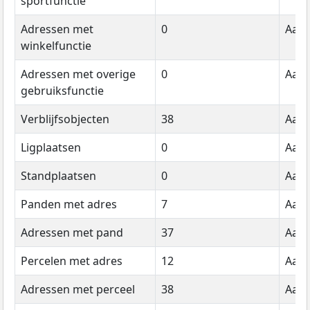
sportfunctie
Adressen met
0
Aant
winkelfunctie
Adressen met overige
0
Aant
gebruiksfunctie
Verblijfsobjecten
38
Aant
Ligplaatsen
0
Aant
Standplaatsen
0
Aant
Panden met adres
7
Aant
Adressen met pand
37
Aant
Percelen met adres
12
Aant
Adressen met perceel
38
Aant