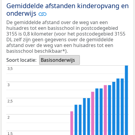
Gemiddelde afstanden kinderopvang en
onderwijs
De gemiddelde afstand over de weg van een
huisadres tot een basisschool in postcodegebied
3155 is 0,8 kilometer (voor het postcodegebied 3155
DL zelf zijn geen gegevens over de gemiddelde
afstand over de weg van een huisadres tot een
basisschool beschikbaar*).
Soort locatie:
Basisonderwijs
3,5
3,5
3
3
2,5
2,5
2
2
1,5
1,5