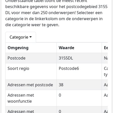
Onderstaande tabel toont de meest recent
beschikbare gegevens voor het postcodegebied 3155
DL voor meer dan 250 onderwerpen! Selecteer een
categorie in de linkerkolom om de onderwerpen in
die categorie weer te geven.
Categorie
Omgeving
Waarde
Een
Postcode
3155DL
Naa
Soort regio
Postcode6
Cate
type
Adressen met postcode
38
Aant
Adressen met
0
Aant
woonfunctie
Adressen met
0
Aant