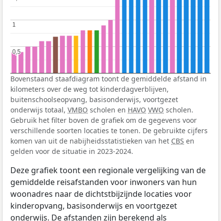
1
1
0,5
0,5
Bovenstaand staafdiagram toont de gemiddelde afstand in
kilometers over de weg tot kinderdagverblijven,
buitenschoolseopvang, basisonderwijs, voortgezet
onderwijs totaal,
VMBO
scholen en
HAVO
VWO
scholen.
Gebruik het filter boven de grafiek om de gegevens voor
verschillende soorten locaties te tonen. De gebruikte cijfers
komen van uit de nabijheidsstatistieken van het
CBS
en
gelden voor de situatie in 2023-2024.
Deze grafiek toont een regionale vergelijking van de
gemiddelde reisafstanden voor inwoners van hun
woonadres naar de dichtstbijzijnde locaties voor
kinderopvang, basisonderwijs en voortgezet
onderwijs. De afstanden zijn berekend als