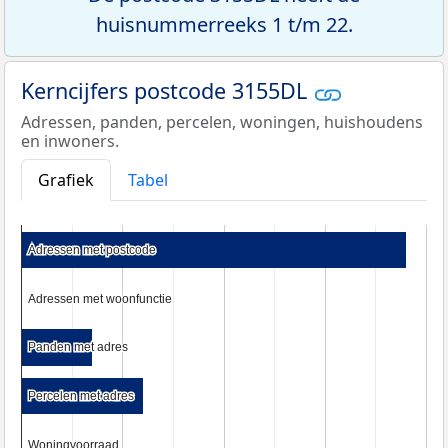
huisnummerreeks 1 t/m 22.
Kerncijfers postcode 3155DL
Adressen, panden, percelen, woningen, huishoudens
en inwoners.
Grafiek
Tabel
Adressen met postcode
Adressen met postcode
Adressen met woonfunctie
Adressen met woonfunctie
Panden met adres
Panden met adres
Percelen met adres
Percelen met adres
Woningvoorraad
Woningvoorraad