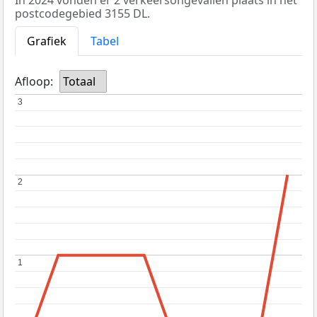
postcodegebied 3155 DL.
Grafiek
Tabel
Afloop:
Totaal
3
3
2
2
1
1