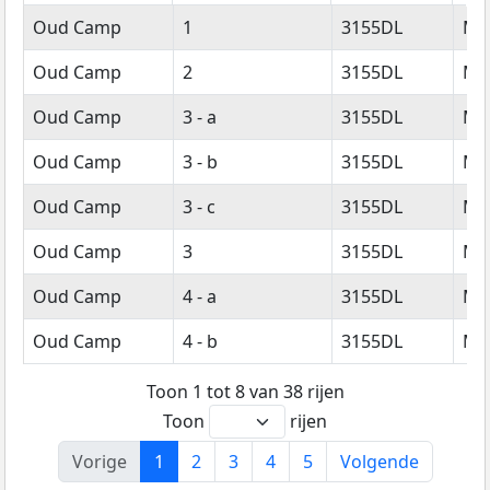
Straatnaam
Huisnummer
Postcode
Wo
Oud Camp
1
3155DL
Ma
Oud Camp
2
3155DL
Ma
Oud Camp
3 - a
3155DL
Ma
Oud Camp
3 - b
3155DL
Ma
Oud Camp
3 - c
3155DL
Ma
Oud Camp
3
3155DL
Ma
Oud Camp
4 - a
3155DL
Ma
Oud Camp
4 - b
3155DL
Ma
Toon 1 tot 8 van 38 rijen
Toon
rijen
Vorige
1
2
3
4
5
Volgende