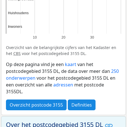
Huishoudens
Huishoudens
Inwoners
Inwoners
10
20
30
Overzicht van de belangrijkste cijfers van het Kadaster en
het
CBS
voor het postcodegebied 3155 DL.
Op deze pagina vind je een
kaart
van het
postcodegebied 3155 DL, de data over meer dan
250
onderwerpen
voor het postcodegebied 3155 DL en
een overzicht van alle
adressen
met postcode
3155DL.
Overzicht postcode 3155
Definities
Over het postcodegebied 3155 DL