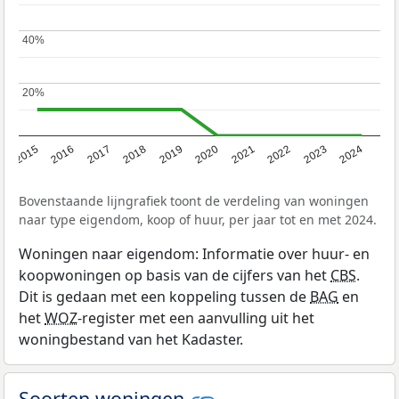
40%
40%
20%
20%
2015
2016
2017
2018
2019
2020
2021
2022
2023
2024
Bovenstaande lijngrafiek toont de verdeling van woningen
naar type eigendom, koop of huur, per jaar tot en met 2024.
Woningen naar eigendom: Informatie over huur- en
koopwoningen op basis van de cijfers van het
CBS
.
Dit is gedaan met een koppeling tussen de
BAG
en
het
WOZ
-register met een aanvulling uit het
woningbestand van het Kadaster.
Soorten woningen