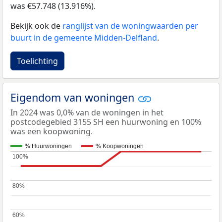
was €57.748 (13.916%).
Bekijk ook de
ranglijst van de woningwaarden per
buurt in de gemeente Midden-Delfland
.
Toelichting
Eigendom van woningen
In 2024 was 0,0% van de woningen in het
postcodegebied 3155 SH een huurwoning en 100%
was een koopwoning.
% Huurwoningen
% Koopwoningen
100%
100%
80%
80%
60%
60%