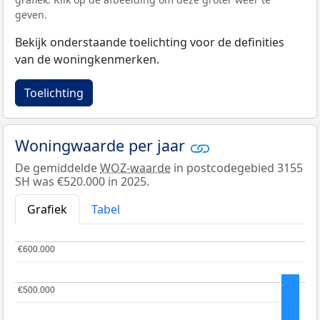
geven.
Bekijk onderstaande toelichting voor de definities
van de woningkenmerken.
Toelichting
Woningwaarde per jaar
De gemiddelde
WOZ-waarde
in postcodegebied 3155
SH was €520.000 in 2025.
Grafiek
Tabel
€600.000
€600.000
€500.000
€500.000