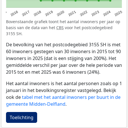
2015
2016
2017
2018
2019
2020
2021
2022
2023
2024
2025
Bovenstaande grafiek toont het aantal inwoners per jaar op
basis van de data van het
CBS
voor het postcodegebied
3155 SH.
De bevolking van het postcodegebied 3155 SH is met
60 inwoners gestegen van 30 inwoners in 2015 tot 90
inwoners in 2025 (dat is een stijging van 200%). Het
gemiddelde verschil per jaar over de hele periode van
2015 tot en met 2025 was 6 inwoners (24%).
Het aantal inwoners is het aantal personen zoals op 1
januari in het bevolkingsregister vastgelegd. Bekijk
ook de
tabel met het aantal inwoners per buurt in de
gemeente Midden-Delfland
.
Toelichting