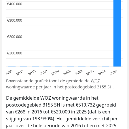
€400.000
€400.000
€300.000
€300.000
€200.000
€200.000
€100.000
€100.000
2016
2017
2018
2019
2020
2021
2022
2023
2024
2025
Bovenstaande grafiek toont de gemiddelde
WOZ
woningwaarde per jaar in het postcodegebied 3155 SH.
De gemiddelde
WOZ
woningwaarde in het
postcodegebied 3155 SH is met €519.732 gegroeid
van €268 in 2016 tot €520.000 in 2025 (dat is een
stijging van 193.930%). Het gemiddelde verschil per
jaar over de hele periode van 2016 tot en met 2025