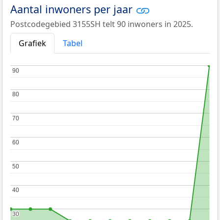
Aantal inwoners per jaar
Postcodegebied 3155SH telt 90 inwoners in 2025.
Grafiek
Tabel
90
90
80
80
70
70
60
60
50
50
40
40
30
30