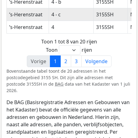
’s-Herenstraat
4 - b
3155SH
Ma
’s-Herenstraat
4 - c
3155SH
Ma
’s-Herenstraat
4
3155SH
Ma
Toon 1 tot 8 van 20 rijen
Toon
rijen
Vorige
1
2
3
Volgende
Bovenstaande tabel toont de 20 adressen in het
postcodegebied 3155 SH. Dit zijn alle adressen met
postcode 3155SH in de
BAG
data van het Kadaster van 1 juli
2026.
De BAG (Basisregistratie Adressen en Gebouwen van
het Kadaster) bevat de officiële gegevens van alle
adressen en gebouwen in Nederland. Hierin zijn,
naast alle adressen, alle panden, verblijfsobjecten,
standplaatsen en ligplaatsen geregistreerd. Per