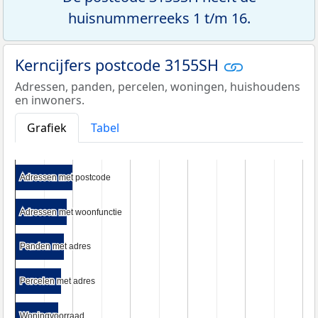
huisnummerreeks 1 t/m 16.
Kerncijfers postcode 3155SH
Adressen, panden, percelen, woningen, huishoudens
en inwoners.
Grafiek
Tabel
Adressen met postcode
Adressen met postcode
Adressen met woonfunctie
Adressen met woonfunctie
Panden met adres
Panden met adres
Percelen met adres
Percelen met adres
Woningvoorraad
Woningvoorraad