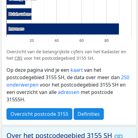
Huishoudens
Huishoudens
Inwoners
Inwoners
20
40
60
80
Overzicht van de belangrijkste cijfers van het Kadaster en
het
CBS
voor het postcodegebied 3155 SH.
Op deze pagina vind je een
kaart
van het
postcodegebied 3155 SH, de data over meer dan
250
onderwerpen
voor het postcodegebied 3155 SH en
een overzicht van alle
adressen
met postcode
3155SH.
Overzicht postcode 3155
Definities
Over het postcodegebied 3155 SH