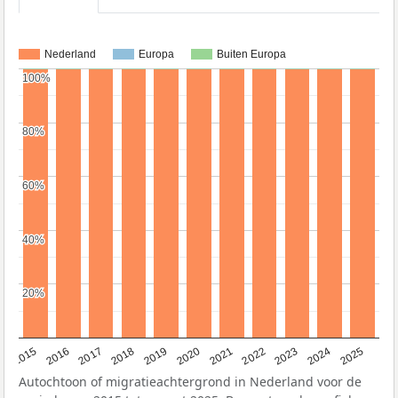
Nederland
Europa
Buiten Europa
100%
100%
80%
80%
60%
60%
40%
40%
20%
20%
2019
2022
2017
2025
2020
2015
2023
2018
2021
2016
2024
Autochtoon of migratieachtergrond in Nederland voor de