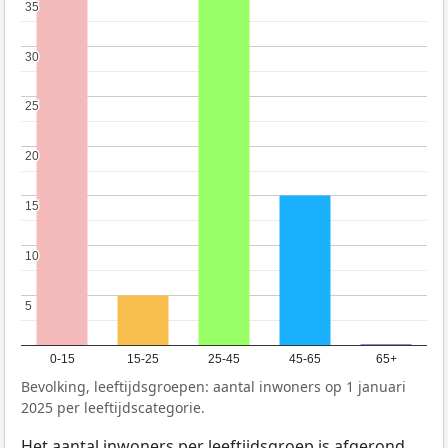
35
35
30
30
25
25
20
20
15
15
10
10
5
5
0-15
15-25
25-45
45-65
65+
Bevolking, leeftijdsgroepen: aantal inwoners op 1 januari
2025 per leeftijdscategorie.
Het aantal inwoners per leeftijdsgroep is afgerond