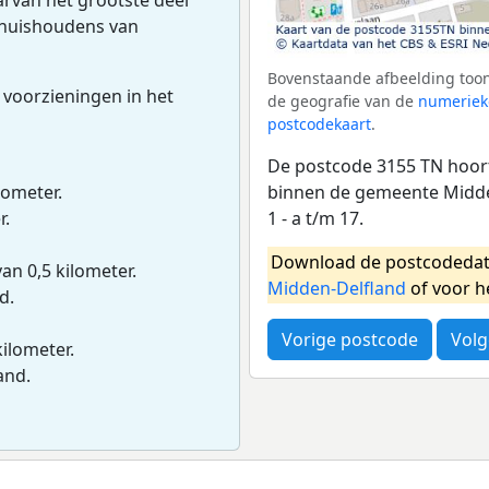
g huishoudens van
Bovenstaande afbeelding toon
 voorzieningen in het
de geografie van de
numeriek
postcodekaart
.
De postcode 3155 TN hoort
binnen de gemeente Midde
lometer.
1 - a t/m 17.
r.
Download de postcodedat
van 0,5 kilometer.
Midden-Delfland
of voor h
d.
Vorige postcode
Volg
kilometer.
and.