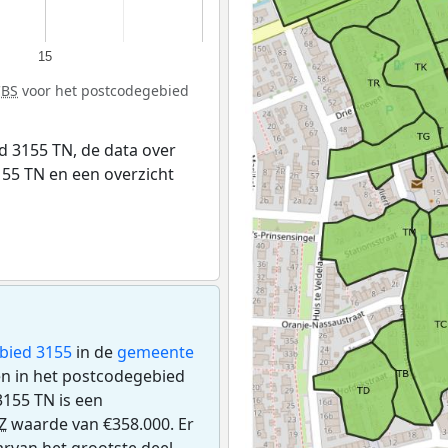
15
CBS
voor het postcodegebied
 3155 TN, de data over
55 TN en een overzicht
bied 3155
in de
gemeente
gen in het postcodegebied
155 TN is een
Z
waarde van €358.000. Er
rvan het grootste deel