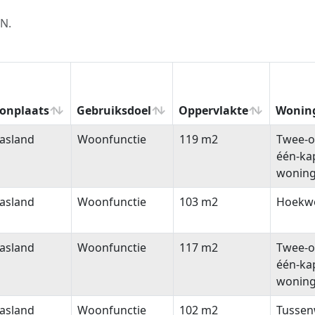
TN.
onplaats
Gebruiksdoel
Oppervlakte
Wonin
onplaats
Gebruiksdoel
Oppervlakte
Wonin
asland
Woonfunctie
119 m2
Twee-o
één-ka
wonin
asland
Woonfunctie
103 m2
Hoekw
asland
Woonfunctie
117 m2
Twee-o
één-ka
wonin
asland
Woonfunctie
102 m2
Tussen