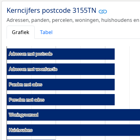
Kerncijfers postcode 3155TN
Adressen, panden, percelen, woningen, huishoudens en
Grafiek
Tabel
Adressen met postcode
Adressen met postcode
Adressen met woonfunctie
Adressen met woonfunctie
Panden met adres
Panden met adres
Percelen met adres
Percelen met adres
Woningvoorraad
Woningvoorraad
Huishoudens
Huishoudens