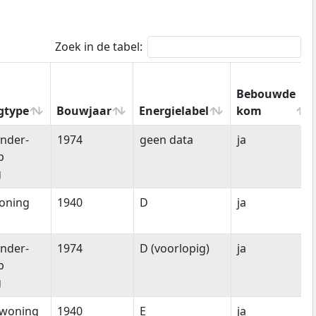
Zoek in de tabel:
Bebouwde
gtype
Bouwjaar
Energielabel
kom
gtype
Bouwjaar
Energielabel
Bebouwde
nder-
1974
geen data
ja
kom
p
g
oning
1940
D
ja
nder-
1974
D (voorlopig)
ja
p
g
woning
1940
E
ja