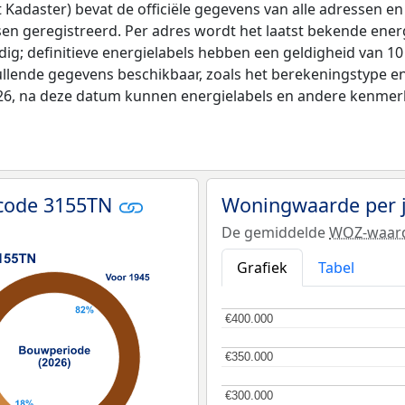
adaster) bevat de officiële gegevens van alle adressen en 
tsen geregistreerd. Per adres wordt het laatst bekende ener
ldig; definitieve energielabels hebben een geldigheid van 1
ullende gegevens beschikbaar, zoals het berekeningstype 
026, na deze datum kunnen energielabels en andere kenmerke
tcode 3155TN
Woningwaarde per 
De gemiddelde
WOZ-waar
Grafiek
Tabel
€400.000
€400.000
€350.000
€350.000
€300.000
€300.000