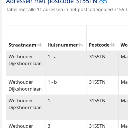
Adressen met postcode 3155TN
Tabel met alle 11 adressen in het postcodegebied 3155 
Straatnaam
Huisnummer
Postcode
Wo
Straatnaam
Huisnummer
Postcode
Wo
Wethouder
1 - a
3155TN
Ma
Dijkshoornlaan
Wethouder
1 - b
3155TN
Ma
Dijkshoornlaan
Wethouder
1
3155TN
Ma
Dijkshoornlaan
Wethouder
3
3155TN
Ma