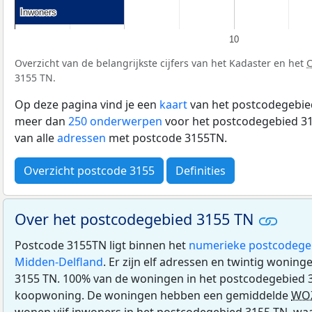
Inwoners
Inwoners
10
Overzicht van de belangrijkste cijfers van het Kadaster en het
3155 TN.
Op deze pagina vind je een
kaart
van het postcodegebied
meer dan
250 onderwerpen
voor het postcodegebied 31
van alle
adressen
met postcode 3155TN.
Overzicht postcode 3155
Definities
Over het postcodegebied 3155 TN
Postcode 3155TN ligt binnen het
numerieke postcodege
Midden-Delfland
. Er zijn elf adressen en twintig wonin
3155 TN. 100% van de woningen in het postcodegebied 3
koopwoning. De woningen hebben een gemiddelde
WO
wonen vijf inwoners in het postcodegebied 3155 TN, waa