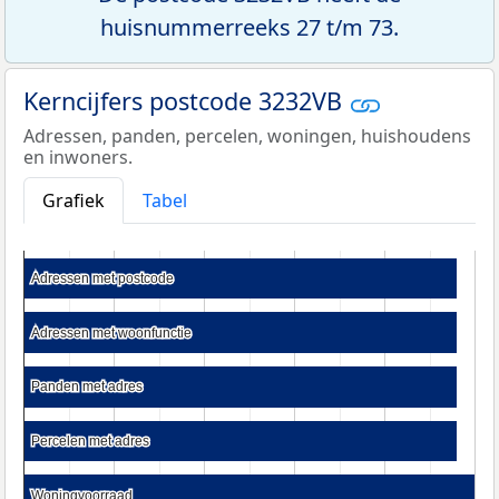
huisnummerreeks 27 t/m 73.
Kerncijfers postcode 3232VB
Adressen, panden, percelen, woningen, huishoudens
en inwoners.
Grafiek
Tabel
Adressen met postcode
Adressen met postcode
Adressen met woonfunctie
Adressen met woonfunctie
Panden met adres
Panden met adres
Percelen met adres
Percelen met adres
Woningvoorraad
Woningvoorraad