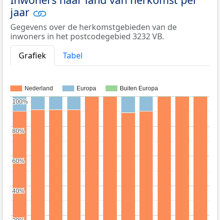
jaar
Gegevens over de herkomstgebieden van de
inwoners in het postcodegebied 3232 VB.
Grafiek
Tabel
Nederland
Europa
Buiten Europa
100%
100%
80%
80%
60%
60%
40%
40%