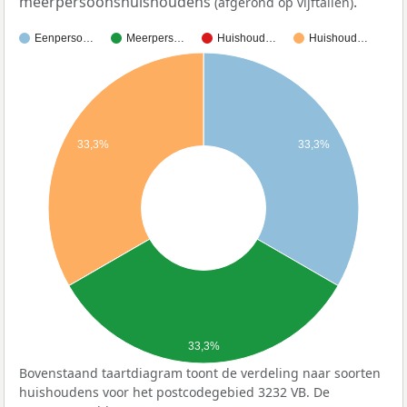
meerpersoonshuishoudens
.
(afgerond op vijftallen)
Eenperso…
Meerpers…
Huishoud…
Huishoud…
33,3%
33,3%
33,3%
Bovenstaand taartdiagram toont de verdeling naar soorten
huishoudens voor het postcodegebied 3232 VB. De