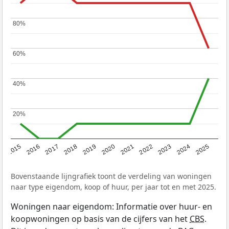
80%
80%
60%
60%
40%
40%
20%
20%
2019
2022
2025
2017
2020
2023
2015
2018
2021
2024
2016
Bovenstaande lijngrafiek toont de verdeling van woningen
naar type eigendom, koop of huur, per jaar tot en met 2025.
Woningen naar eigendom: Informatie over huur- en
koopwoningen op basis van de cijfers van het
CBS
.