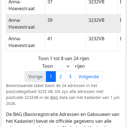
Anna-
37
3232VB
Bri
Hoevestraat
Anna-
39
3232VB
Bri
Hoevestraat
Anna-
41
3232VB
Bri
Hoevestraat
Toon 1 tot 8 van 24 rijen
Toon
rijen
Vorige
1
2
3
Volgende
Bovenstaande tabel toont de 24 adressen in het
postcodegebied 3232 VB. Dit zijn alle adressen met
postcode 3232VB in de
BAG
data van het Kadaster van 1 juli
2026.
De BAG (Basisregistratie Adressen en Gebouwen van
het Kadaster) bevat de officiële gegevens van alle