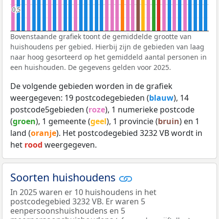
0,5
0,5
Bovenstaande grafiek toont de gemiddelde grootte van
huishoudens per gebied. Hierbij zijn de gebieden van laag
naar hoog gesorteerd op het gemiddeld aantal personen in
een huishouden. De gegevens gelden voor 2025.
De volgende gebieden worden in de grafiek
weergegeven: 19 postcodegebieden (
blauw
), 14
postcode5gebieden (
roze
), 1 numerieke postcode
(
groen
), 1 gemeente (
geel
), 1 provincie (
bruin
) en 1
land (
oranje
). Het postcodegebied 3232 VB wordt in
het
rood
weergegeven.
Soorten huishoudens
In 2025 waren er 10 huishoudens in het
postcodegebied 3232 VB. Er waren 5
eenpersoonshuishoudens en 5