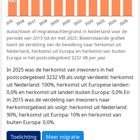
20%
20%
2019
2022
2017
2025
2020
2015
2023
2018
2021
2016
2024
Autochtoon of migratieachtergrond in Nederland voor de
periode van 2015 tot en met 2025: Bovenstaande grafiek
toont de verdeling van de bevolking naar herkomst uit
Nederland, herkomst uit Europa en herkomst van buiten
Europa in het postcodegebied 3232 VB per jaar.
In 2025 was de herkomst van inwoners in het
postcodegebied 3232 VB als volgt verdeeld: herkomst
uit Nederland: 100%, herkomst uit Europese landen:
0,0% en herkomst uit landen buiten Europa: 0,0% En
in 2015 was de verdeling van inwoners naar
herkomstgebied als volgt: herkomst uit Nederland:
90%, herkomst uit Europa: 10% en herkomst van
buiten Europa: 0,0%.
Toelichting
Meer migratie