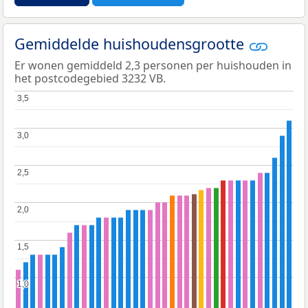
Gemiddelde huishoudensgrootte
Er wonen gemiddeld 2,3 personen per huishouden in
het postcodegebied 3232 VB.
3,5
3,5
3,0
3,0
2,5
2,5
2,0
2,0
1,5
1,5
1,0
1,0