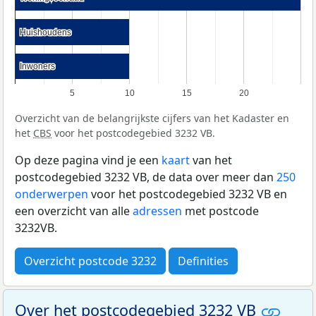
Huishoudens
Huishoudens
Inwoners
Inwoners
5
10
15
20
Overzicht van de belangrijkste cijfers van het Kadaster en
het
CBS
voor het postcodegebied 3232 VB.
Op deze pagina vind je een
kaart
van het
postcodegebied 3232 VB, de data over meer dan
250
onderwerpen
voor het postcodegebied 3232 VB en
een overzicht van alle
adressen
met postcode
3232VB.
Overzicht postcode 3232
Definities
Over het postcodegebied 3232 VB