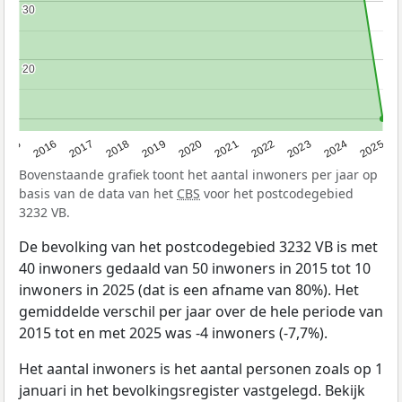
30
30
20
20
2015
2016
2017
2018
2019
2020
2021
2022
2023
2024
2025
Bovenstaande grafiek toont het aantal inwoners per jaar op
basis van de data van het
CBS
voor het postcodegebied
3232 VB.
De bevolking van het postcodegebied 3232 VB is met
40 inwoners gedaald van 50 inwoners in 2015 tot 10
inwoners in 2025 (dat is een afname van 80%). Het
gemiddelde verschil per jaar over de hele periode van
2015 tot en met 2025 was -4 inwoners (-7,7%).
Het aantal inwoners is het aantal personen zoals op 1
januari in het bevolkingsregister vastgelegd. Bekijk