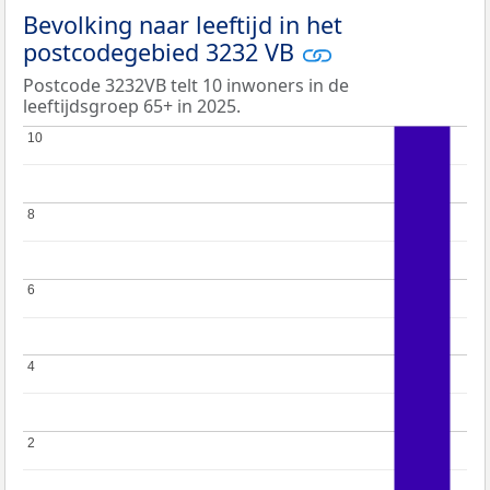
Bevolking naar leeftijd in het
postcodegebied 3232 VB
Postcode 3232VB telt 10 inwoners in de
leeftijdsgroep 65+ in 2025.
10
10
8
8
6
6
4
4
2
2