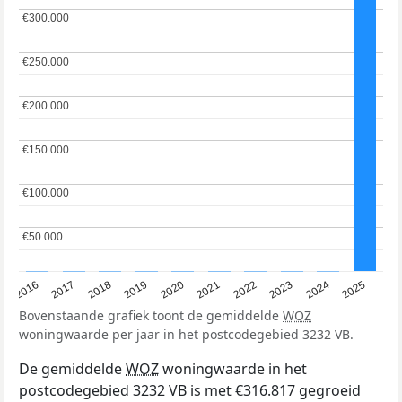
€300.000
€300.000
€250.000
€250.000
€200.000
€200.000
€150.000
€150.000
€100.000
€100.000
€50.000
€50.000
2016
2017
2018
2019
2020
2021
2022
2023
2024
2025
Bovenstaande grafiek toont de gemiddelde
WOZ
woningwaarde per jaar in het postcodegebied 3232 VB.
De gemiddelde
WOZ
woningwaarde in het
postcodegebied 3232 VB is met €316.817 gegroeid