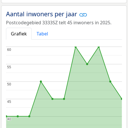
Aantal inwoners per jaar
Postcodegebied 3333SZ telt 45 inwoners in 2025.
Grafiek
Tabel
60
60
55
55
50
50
45
45
40
40