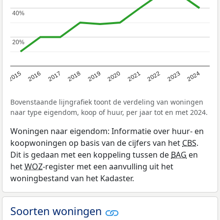
40%
40%
20%
20%
2015
2016
2017
2018
2019
2020
2021
2022
2023
2024
Bovenstaande lijngrafiek toont de verdeling van woningen
naar type eigendom, koop of huur, per jaar tot en met 2024.
Woningen naar eigendom: Informatie over huur- en
koopwoningen op basis van de cijfers van het
CBS
.
Dit is gedaan met een koppeling tussen de
BAG
en
het
WOZ
-register met een aanvulling uit het
woningbestand van het Kadaster.
Soorten woningen