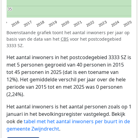
35
35
2015
2016
2017
2018
2019
2020
2021
2022
2023
2024
2025
Bovenstaande grafiek toont het aantal inwoners per jaar op
basis van de data van het
CBS
voor het postcodegebied
3333 SZ.
Het aantal inwoners in het postcodegebied 3333 SZ is
met 5 personen gegroeid van 40 personen in 2015
tot 45 personen in 2025 (dat is een toename van
12%). Het gemiddelde verschil per jaar over de hele
periode van 2015 tot en met 2025 was 0 personen
(2,24%).
Het aantal inwoners is het aantal personen zoals op 1
januari in het bevolkingsregister vastgelegd. Bekijk
ook de
tabel met het aantal inwoners per buurt in de
gemeente Zwijndrecht
.