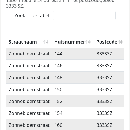
Tabel met alle 24 adressen in het postcodegebied
3333 SZ.
Zoek in de tabel:
Straatnaam
Huisnummer
Postcode
Straatnaam
Huisnummer
Postcode
Zonnebloemstraat
144
3333SZ
Zonnebloemstraat
146
3333SZ
Zonnebloemstraat
148
3333SZ
Zonnebloemstraat
150
3333SZ
Zonnebloemstraat
152
3333SZ
Zonnebloemstraat
154
3333SZ
Zonnebloemstraat
160
3333SZ