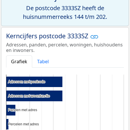
De postcode 3333SZ heeft de
huisnummerreeks 144 t/m 202.
Kerncijfers postcode 3333SZ
Adressen, panden, percelen, woningen, huishoudens
en inwoners.
Grafiek
Tabel
Adressen met postcode
Adressen met postcode
Adressen met woonfunctie
Adressen met woonfunctie
Panden met adres
Panden met adres
Percelen met adres
Percelen met adres