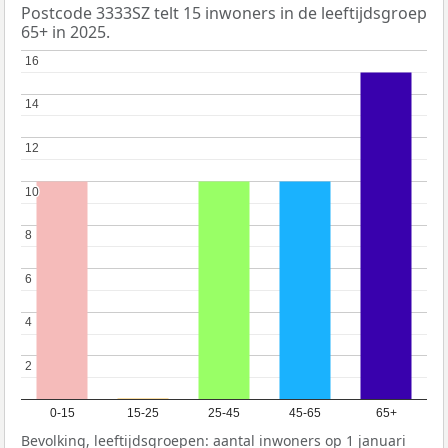
Postcode 3333SZ telt 15 inwoners in de leeftijdsgroep
65+ in 2025.
16
16
14
14
12
12
10
10
8
8
6
6
4
4
2
2
0-15
15-25
25-45
45-65
65+
Bevolking, leeftijdsgroepen: aantal inwoners op 1 januari