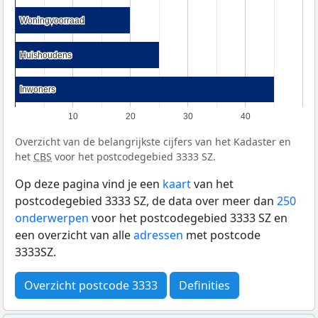
Woningvoorraad
Woningvoorraad
Huishoudens
Huishoudens
Inwoners
Inwoners
10
20
30
40
Overzicht van de belangrijkste cijfers van het Kadaster en
het
CBS
voor het postcodegebied 3333 SZ.
Op deze pagina vind je een
kaart
van het
postcodegebied 3333 SZ, de data over meer dan
250
onderwerpen
voor het postcodegebied 3333 SZ en
een overzicht van alle
adressen
met postcode
3333SZ.
Overzicht postcode 3333
Definities