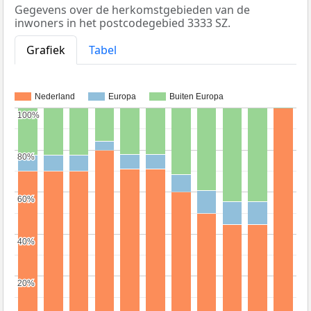
Gegevens over de herkomstgebieden van de
inwoners in het postcodegebied 3333 SZ.
Grafiek
Tabel
Nederland
Europa
Buiten Europa
100%
100%
80%
80%
60%
60%
40%
40%
20%
20%