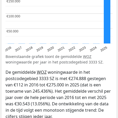
€150.000
€150.000
€100.000
€100.000
€50.000
€50.000
2016
2017
2018
2019
2020
2021
2022
2023
2024
2025
Bovenstaande grafiek toont de gemiddelde
WOZ
woningwaarde per jaar in het postcodegebied 3333 SZ.
De gemiddelde
WOZ
woningwaarde in het
postcodegebied 3333 SZ is met €274.888 gestegen
van €112 in 2016 tot €275.000 in 2025 (dat is een
toename van 245.436%). Het gemiddelde verschil per
jaar over de hele periode van 2016 tot en met 2025
was €30.543 (13.056%). De ontwikkeling van de data
in de tijd volgt een monotoon stijgende trend: De
cijfers stijgen ieder jaar.