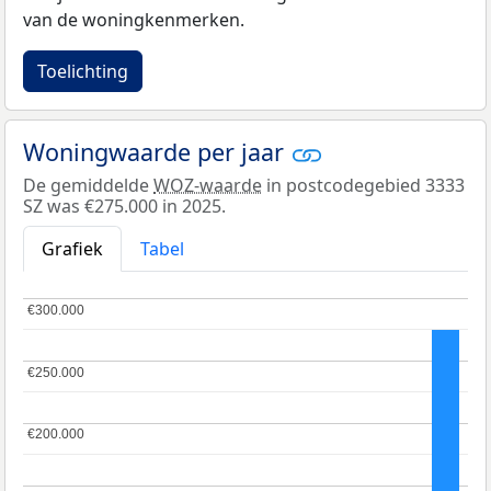
van de woningkenmerken.
Toelichting
Woningwaarde per jaar
De gemiddelde
WOZ-waarde
in postcodegebied 3333
SZ was €275.000 in 2025.
Grafiek
Tabel
€300.000
€300.000
€250.000
€250.000
€200.000
€200.000