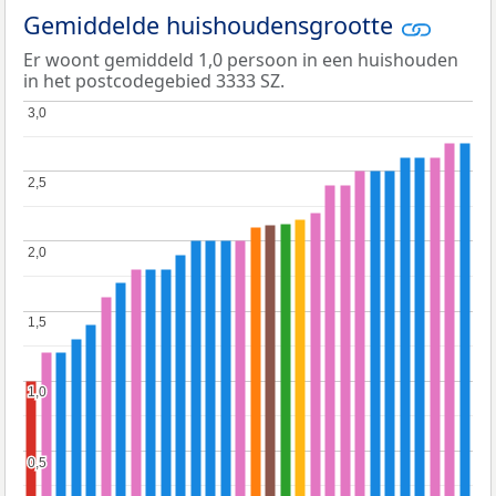
Gemiddelde huishoudensgrootte
Er woont gemiddeld 1,0 persoon in een huishouden
in het postcodegebied 3333 SZ.
3,0
3,0
2,5
2,5
2,0
2,0
1,5
1,5
1,0
1,0
0,5
0,5