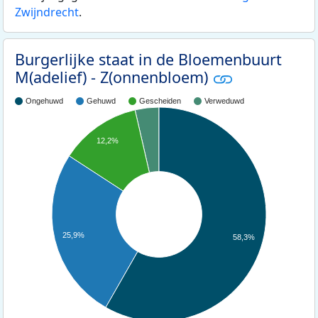
Zwijndrecht
.
Burgerlijke staat in de Bloemenbuurt
M(adelief) - Z(onnenbloem)
Ongehuwd
Gehuwd
Gescheiden
Verweduwd
12,2%
25,9%
58,3%