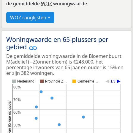
de gemiddelde
WOZ
woningwaarde:
WOZ ranglijsten
Woningwaarde en 65-plussers per
gebied
De gemiddelde woningwaarde in de Bloemenbuurt
M(adelief) - Z(onnenbloem) is €248.000, het
percentage inwoners van 65 jaar en ouder is 15% en
er zijn 382 woningen.
Nederland
Provincie Z…
Gemeente…
1/3
80%
80%
70%
70%
60%
60%
50%
50%