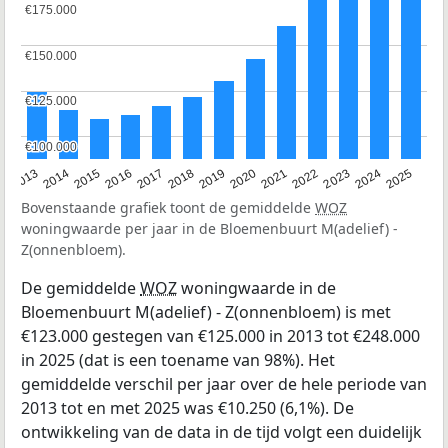
€175.000
€175.000
€150.000
€150.000
€125.000
€125.000
€100.000
€100.000
2015
2021
2014
2020
2013
2019
2025
2018
2024
2017
2023
2016
2022
Bovenstaande grafiek toont de gemiddelde
WOZ
woningwaarde per jaar in de Bloemenbuurt M(adelief) -
Z(onnenbloem).
De gemiddelde
WOZ
woningwaarde in de
Bloemenbuurt M(adelief) - Z(onnenbloem) is met
€123.000 gestegen van €125.000 in 2013 tot €248.000
in 2025 (dat is een toename van 98%). Het
gemiddelde verschil per jaar over de hele periode van
2013 tot en met 2025 was €10.250 (6,1%). De
ontwikkeling van de data in de tijd volgt een duidelijk