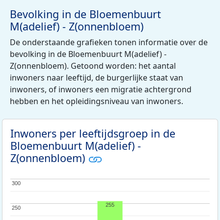
Bevolking in de Bloemenbuurt
M(adelief) - Z(onnenbloem)
De onderstaande grafieken tonen informatie over de
bevolking in de Bloemenbuurt M(adelief) -
Z(onnenbloem). Getoond worden: het aantal
inwoners naar leeftijd, de burgerlijke staat van
inwoners, of inwoners een migratie achtergrond
hebben en het opleidingsniveau van inwoners.
Inwoners per leeftijdsgroep in de
Bloemenbuurt M(adelief) -
Z(onnenbloem)
300
300
255
250
250