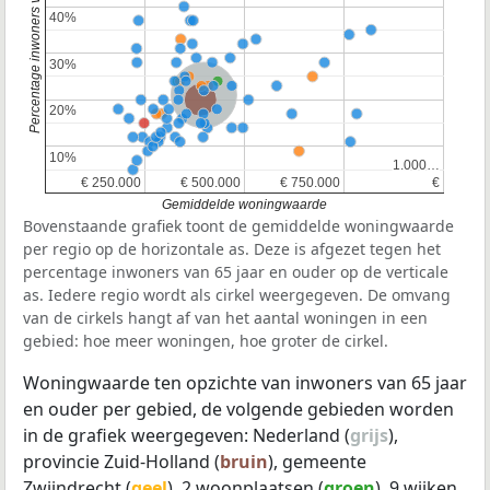
Percentage inwoners van 65 jaar en ouder
40%
40%
30%
30%
Nederland
Provincie Zuid-Holland
20%
20%
10%
10%
1.000…
1.000…
€ 250.000
€ 250.000
€ 500.000
€ 500.000
€ 750.000
€ 750.000
€
€
Gemiddelde woningwaarde
Bovenstaande grafiek toont de gemiddelde woningwaarde
per regio op de horizontale as. Deze is afgezet tegen het
percentage inwoners van 65 jaar en ouder op de verticale
as. Iedere regio wordt als cirkel weergegeven. De omvang
van de cirkels hangt af van het aantal woningen in een
gebied: hoe meer woningen, hoe groter de cirkel.
Woningwaarde ten opzichte van inwoners van 65 jaar
en ouder per gebied, de volgende gebieden worden
in de grafiek weergegeven: Nederland (
grijs
),
provincie Zuid-Holland (
bruin
), gemeente
Zwijndrecht (
geel
), 2 woonplaatsen (
groen
), 9 wijken