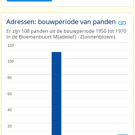
Adressen: bouwperiode van panden
Er zijn 108 panden uit de bouwperiode 1950 tot 1970
in de Bloemenbuurt M(adelief) - Z(onnenbloem).
120
120
100
100
80
80
60
60
40
40
20
20