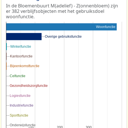
In de Bloemenbuurt M(adelief) - Z(onnenbloem) zijn
er 382 verblijfsobjecten met het gebruiksdoel
woonfunctie.
Woonfunctie
Overige gebruiksfunctie
Overige gebruiksfunctie
Winkelfunctie
Winkelfunctie
Kantoorfunctie
Kantoorfunctie
Bijeenkomstfunctie
Bijeenkomstfunctie
Celfunctie
Celfunctie
Gezondheidszorgfunctie
Gezondheidszorgfunctie
Logiesfunctie
Logiesfunctie
Industriefunctie
Industriefunctie
Sportfunctie
Sportfunctie
Onderwijsfunctie
Onderwijsfunctie
100
100
200
200
300
300