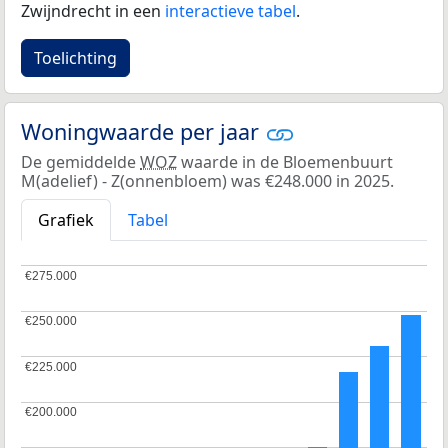
Zwijndrecht in een
interactieve tabel
.
Toelichting
Woningwaarde per jaar
De gemiddelde
WOZ
waarde in de Bloemenbuurt
M(adelief) - Z(onnenbloem) was €248.000 in 2025.
Grafiek
Tabel
€275.000
€275.000
€250.000
€250.000
€225.000
€225.000
€200.000
€200.000