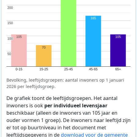
200
200
165
150
150
105
105
100
100
70
50
50
0-15
15-25
25-45
45-65
65+
Bevolking, leeftijdsgroepen: aantal inwoners op 1 januari
2026 per leeftijdsgroep.
De grafiek toont de leeftijdsgroepen. Het aantal
inwoners is ook
per individueel levensjaar
beschikbaar (alleen de inwoners van 105 jaar en
ouder vormen 1 groep). De inwoners naar leeftijd zijn
er tot op buurtniveau in het document met
leeftijdsgegevens in de
download voor de gemeente