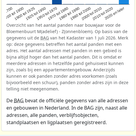
1950 tot 1970
1990 tot 2000
1900 tot 1925
2020 en later
1970 tot 1980
oor 1700
2000 tot 2010
1925 tot 1950
1980 tot 1990
1700 tot 1900
2010 tot 2020
Overzicht van het aantal panden naar bouwjaar voor de
Bloemenbuurt M(adelief) - Z(onnenbloem). Op basis van de
gegevens uit de
BAG
van het Kadaster van 1 juli 2026. Merk
op: deze gegevens betreffen het aantal panden met een
adres. Het aantal adressen met panden in een gebied is
bijna altijd hoger dan het aantal panden. Dit is omdat er
meerdere adressen in hetzelfde pand gehuisvest kunnen
zijn, zoals bij een appartementengebouw. Anderzijds
kunnen er ook panden zonder adres voorkomen (zoals
bijvoorbeeld een schuur), panden zonder adres zijn in deze
telling niet meegenomen.
De
BAG
bevat de officiële gegevens van alle adressen
en gebouwen in Nederland. In de BAG zijn, naast alle
adressen, alle panden, verblijfsobjecten,
standplaatsen en ligplaatsen geregistreerd.