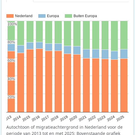
Nederland
Europa
Buiten Europa
100%
100%
80%
80%
60%
60%
40%
40%
20%
20%
2015
2014
2021
2013
2020
2019
2018
2025
2017
2024
2023
2016
2022
Autochtoon of migratieachtergrond in Nederland voor de
periode van 2013 tot en met 2025: Bovenstaande grafiek