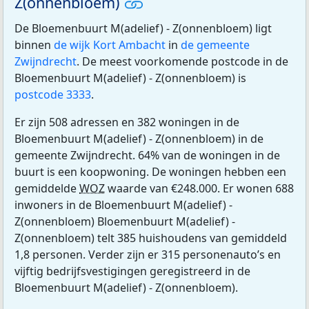
Z(onnenbloem)
De Bloemenbuurt M(adelief) - Z(onnenbloem) ligt
binnen
de wijk Kort Ambacht
in
de gemeente
Zwijndrecht
. De meest voorkomende postcode in de
Bloemenbuurt M(adelief) - Z(onnenbloem) is
postcode 3333
.
Er zijn 508 adressen en 382 woningen in de
Bloemenbuurt M(adelief) - Z(onnenbloem) in de
gemeente Zwijndrecht. 64% van de woningen in de
buurt is een koopwoning. De woningen hebben een
gemiddelde
WOZ
waarde van €248.000. Er wonen 688
inwoners in de Bloemenbuurt M(adelief) -
Z(onnenbloem) Bloemenbuurt M(adelief) -
Z(onnenbloem) telt 385 huishoudens van gemiddeld
1,8 personen. Verder zijn er 315 personenauto’s en
vijftig bedrijfsvestigingen geregistreerd in de
Bloemenbuurt M(adelief) - Z(onnenbloem).