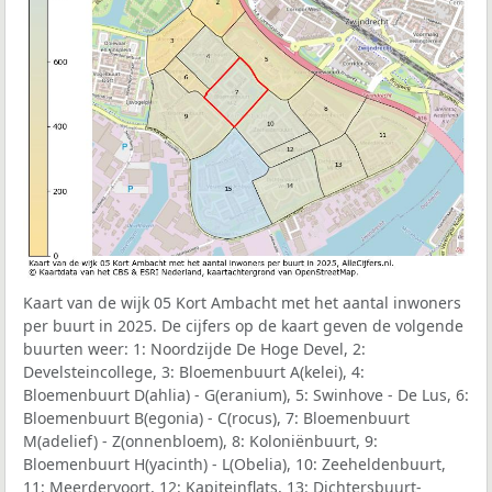
Kaart van de wijk 05 Kort Ambacht met het aantal inwoners
per buurt in 2025. De cijfers op de kaart geven de volgende
buurten weer: 1: Noordzijde De Hoge Devel, 2:
Develsteincollege, 3: Bloemenbuurt A(kelei), 4:
Bloemenbuurt D(ahlia) - G(eranium), 5: Swinhove - De Lus, 6:
Bloemenbuurt B(egonia) - C(rocus), 7: Bloemenbuurt
M(adelief) - Z(onnenbloem), 8: Koloniënbuurt, 9:
Bloemenbuurt H(yacinth) - L(Obelia), 10: Zeeheldenbuurt,
11: Meerdervoort, 12: Kapiteinflats, 13: Dichtersbuurt-