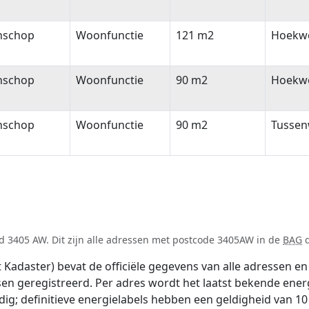
nschop
Woonfunctie
121 m2
Hoekw
nschop
Woonfunctie
90 m2
Hoekw
nschop
Woonfunctie
90 m2
Tussen
d 3405 AW. Dit zijn alle adressen met postcode 3405AW in de
BAG
d
adaster) bevat de officiële gegevens van alle adressen en 
tsen geregistreerd. Per adres wordt het laatst bekende ener
ldig; definitieve energielabels hebben een geldigheid van 1