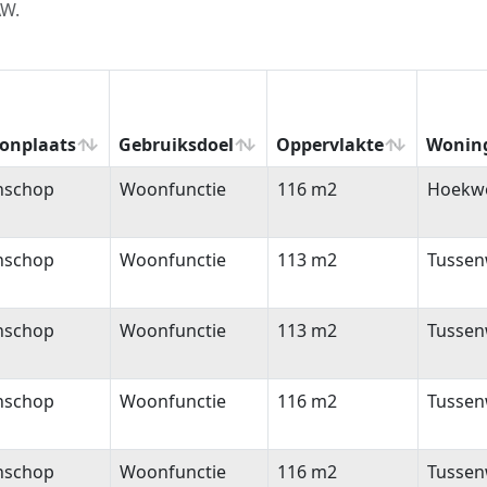
AW.
onplaats
Gebruiksdoel
Oppervlakte
Wonin
onplaats
Gebruiksdoel
Oppervlakte
Wonin
nschop
Woonfunctie
116 m2
Hoekw
nschop
Woonfunctie
113 m2
Tussen
nschop
Woonfunctie
113 m2
Tussen
nschop
Woonfunctie
116 m2
Tussen
nschop
Woonfunctie
116 m2
Tussen