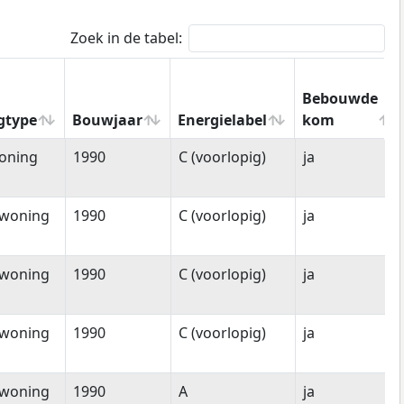
Zoek in de tabel:
Bebouwde
gtype
Bouwjaar
Energielabel
kom
gtype
Bouwjaar
Energielabel
Bebouwde
oning
1990
C (voorlopig)
ja
kom
woning
1990
C (voorlopig)
ja
woning
1990
C (voorlopig)
ja
woning
1990
C (voorlopig)
ja
woning
1990
A
ja