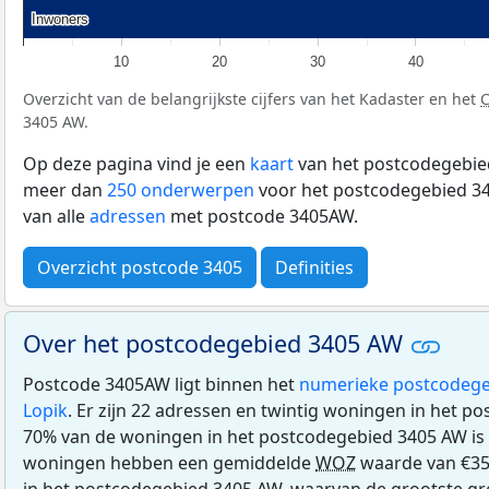
Inwoners
Inwoners
10
20
30
40
Overzicht van de belangrijkste cijfers van het Kadaster en het
3405 AW.
Op deze pagina vind je een
kaart
van het postcodegebied
meer dan
250 onderwerpen
voor het postcodegebied 34
van alle
adressen
met postcode 3405AW.
Overzicht postcode 3405
Definities
Over het postcodegebied 3405 AW
Postcode 3405AW ligt binnen het
numerieke postcodege
Lopik
. Er zijn 22 adressen en twintig woningen in het p
70% van de woningen in het postcodegebied 3405 AW i
woningen hebben een gemiddelde
WOZ
waarde van €35
in het postcodegebied 3405 AW, waarvan de grootste gr