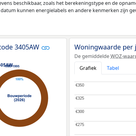
evens beschikbaar, zoals het berekeningstype en de opnam
e datum kunnen energielabels en andere kenmerken zijn gew
tcode 3405AW
Woningwaarde per 
De gemiddelde
WOZ-waar
Grafiek
Tabel
€350
€350
€325
€325
€300
€300
€275
€275