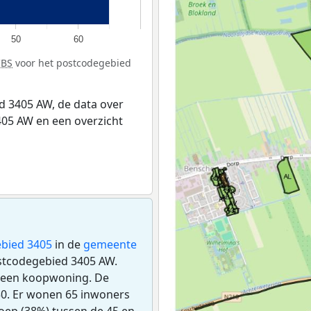
50
60
CBS
voor het postcodegebied
 3405 AW, de data over
05 AW en een overzicht
bied 3405
in de
gemeente
ostcodegebied 3405 AW.
s een koopwoning. De
0. Er wonen 65 inwoners
oep (38%) tussen de 45 en