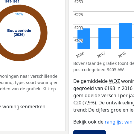
€250
€250
€225
€225
€200
€200
€175
€175
2016
2018
2017
Bovenstaande grafiek toont 
postcodegebied 3405 AW.
woningen naar verschillende
De gemiddelde
WOZ
wonin
ning, type, soort woning en
gegroeid van €193 in 2016 t
dden van de grafiek. Klik op
gemiddelde verschil per ja
€20 (7,9%). De ontwikkelin
 de woningkenmerken.
trend: De cijfers groeien ie
Bekijk ook de
ranglijst va