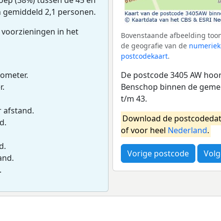
n gemiddeld 2,1 personen.
 voorzieningen in het
Bovenstaande afbeelding toon
de geografie van de
numeriek
postcodekaart
.
De postcode 3405 AW hoort
lometer.
Benschop binnen de gemee
r.
t/m 43.
r afstand.
Download de postcodedat
d.
of voor heel
Nederland
.
d.
Vorige postcode
Volg
and.
.