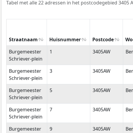
Tabel met alle 22 adressen in het postcodegebied 3405 
Straatnaam
Huisnummer
Postcode
Wo
Straatnaam
Huisnummer
Postcode
Wo
Burgemeester
1
3405AW
Be
Schriever-plein
Burgemeester
3
3405AW
Be
Schriever-plein
Burgemeester
5
3405AW
Be
Schriever-plein
Burgemeester
7
3405AW
Be
Schriever-plein
Burgemeester
9
3405AW
Be