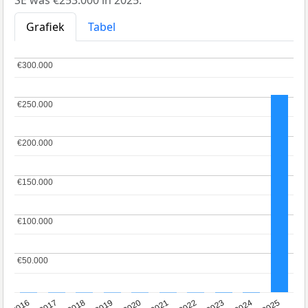
Grafiek
Tabel
€300.000
€300.000
€250.000
€250.000
€200.000
€200.000
€150.000
€150.000
€100.000
€100.000
€50.000
€50.000
2016
2017
2018
2019
2020
2021
2022
2023
2024
2025