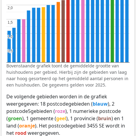
2,0
2,0
1,5
1,5
1,0
1,0
0,5
0,5
Bovenstaande grafiek toont de gemiddelde grootte van
huishoudens per gebied. Hierbij zijn de gebieden van laag
naar hoog gesorteerd op het gemiddeld aantal personen in
een huishouden. De gegevens gelden voor 2025.
De volgende gebieden worden in de grafiek
weergegeven: 18 postcodegebieden (
blauw
), 2
postcode5gebieden (
roze
), 1 numerieke postcode
(
groen
), 1 gemeente (
geel
), 1 provincie (
bruin
) en 1
land (
oranje
). Het postcodegebied 3455 SE wordt in
het
rood
weergegeven.