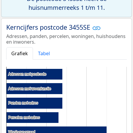
huisnummerreeks 1 t/m 11.
Kerncijfers postcode 3455SE
Adressen, panden, percelen, woningen, huishoudens
en inwoners.
Grafiek
Tabel
Adressen met postcode
Adressen met postcode
Adressen met woonfunctie
Adressen met woonfunctie
Panden met adres
Panden met adres
Percelen met adres
Percelen met adres
Woningvoorraad
Woningvoorraad