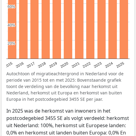
60%
60%
40%
40%
20%
20%
2019
2022
2017
2025
2020
2015
2023
2018
2021
2016
2024
Autochtoon of migratieachtergrond in Nederland voor de
periode van 2015 tot en met 2025: Bovenstaande grafiek
toont de verdeling van de bevolking naar herkomst uit
Nederland, herkomst uit Europa en herkomst van buiten
Europa in het postcodegebied 3455 SE per jaar.
In 2025 was de herkomst van inwoners in het
postcodegebied 3455 SE als volgt verdeeld: herkomst
uit Nederland: 100%, herkomst uit Europese landen:
0,0% en herkomst uit landen buiten Europa: 0,0% En