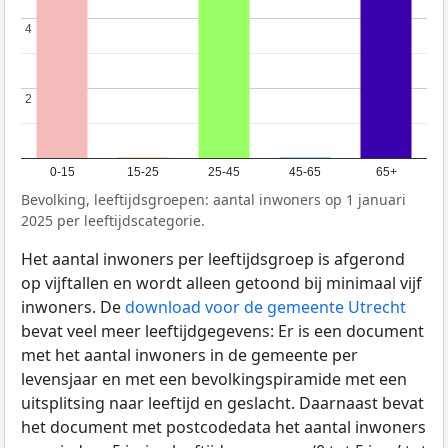
4
4
2
2
0-15
15-25
25-45
45-65
65+
Bevolking, leeftijdsgroepen: aantal inwoners op 1 januari
2025 per leeftijdscategorie.
Het aantal inwoners per leeftijdsgroep is afgerond
op vijftallen en wordt alleen getoond bij minimaal vijf
inwoners. De
download voor de gemeente Utrecht
bevat veel meer leeftijdgegevens: Er is een document
met het aantal inwoners in de gemeente per
levensjaar en met een bevolkingspiramide met een
uitsplitsing naar leeftijd en geslacht. Daarnaast bevat
het document met postcodedata het aantal inwoners