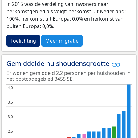
in 2015 was de verdeling van inwoners naar
herkomstgebied als volgt: herkomst uit Nederland:
100%, herkomst uit Europa: 0,0% en herkomst van
buiten Europa: 0,0%.
Toelichting
Meer migratie
Gemiddelde huishoudensgrootte
Er wonen gemiddeld 2,2 personen per huishouden in
het postcodegebied 3455 SE.
4,0
4,0
3,5
3,5
3,0
3,0
2,5
2,5