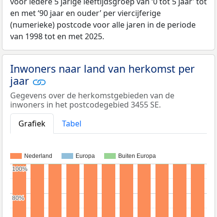
voor iedere 5 jarige leeftijdsgroep van ‘0 tot 5 jaar’ tot
en met ‘90 jaar en ouder’ per viercijferige
(numerieke) postcode voor alle jaren in de periode
van 1998 tot en met 2025.
Inwoners naar land van herkomst per
jaar
Gegevens over de herkomstgebieden van de
inwoners in het postcodegebied 3455 SE.
Grafiek
Tabel
Nederland
Europa
Buiten Europa
100%
100%
80%
80%