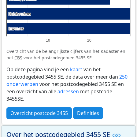
Huishoudens
Huishoudens
Inwoners
Inwoners
10
20
Overzicht van de belangrijkste cijfers van het Kadaster en
het
CBS
voor het postcodegebied 3455 SE.
Op deze pagina vind je een
kaart
van het
postcodegebied 3455 SE, de data over meer dan
250
onderwerpen
voor het postcodegebied 3455 SE en
een overzicht van alle
adressen
met postcode
3455SE.
Overzicht postcode 3455
Definities
Over het postcodegebied 3455 SE