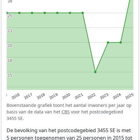
28
28
25
25
23
23
20
20
18
18
15
15
2015
2016
2017
2018
2019
2020
2021
2022
2023
2024
2025
Bovenstaande grafiek toont het aantal inwoners per jaar op
basis van de data van het
CBS
voor het postcodegebied
3455 SE.
De bevolking van het postcodegebied 3455 SE is met
5 personen toegenomen van 25 personen in 2015 tot