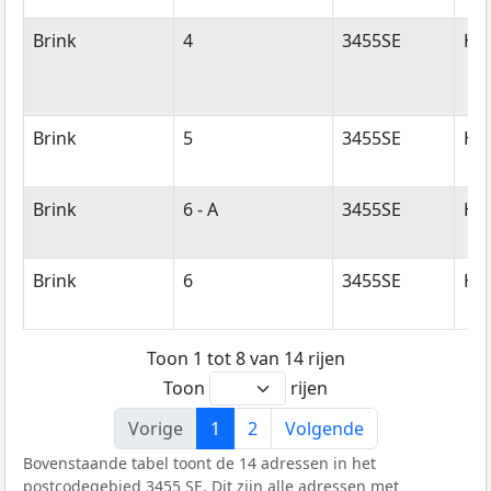
Brink
4
3455SE
Haa
Brink
5
3455SE
Haa
Brink
6 - A
3455SE
Haa
Brink
6
3455SE
Haa
Toon 1 tot 8 van 14 rijen
Toon
rijen
Vorige
1
2
Volgende
Bovenstaande tabel toont de 14 adressen in het
postcodegebied 3455 SE. Dit zijn alle adressen met