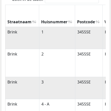
Straatnaam
Huisnummer
Postcode
Wo
Straatnaam
Huisnummer
Postcode
Wo
Brink
1
3455SE
Haa
Brink
2
3455SE
Haa
Brink
3
3455SE
Haa
Brink
4 - A
3455SE
Haa