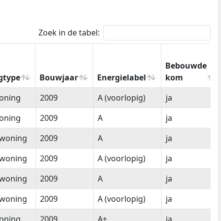
Zoek in de tabel:
Bebouwde
gtype
Bouwjaar
Energielabel
kom
gtype
Bouwjaar
Energielabel
Bebouwde
oning
2009
A (voorlopig)
ja
kom
oning
2009
A
ja
woning
2009
A
ja
woning
2009
A (voorlopig)
ja
woning
2009
A
ja
woning
2009
A (voorlopig)
ja
oning
2009
A+
ja