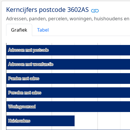
Kerncijfers postcode 3602AS
Adressen, panden, percelen, woningen, huishoudens en
Grafiek
Tabel
Adressen met postcode
Adressen met postcode
Adressen met woonfunctie
Adressen met woonfunctie
Panden met adres
Panden met adres
Percelen met adres
Percelen met adres
Woningvoorraad
Woningvoorraad
Huishoudens
Huishoudens