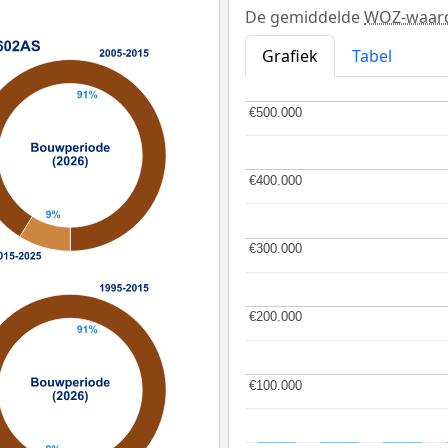
De gemiddelde
WOZ-waar
Grafiek
Tabel
€500.000
€500.000
€400.000
€400.000
€300.000
€300.000
€200.000
€200.000
€100.000
€100.000