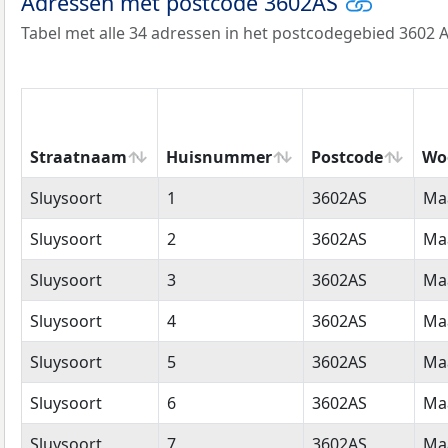
Adressen met postcode 3602AS
Tabel met alle 34 adressen in het postcodegebied 3602 A
Straatnaam
Huisnummer
Postcode
Wo
Straatnaam
Huisnummer
Postcode
Wo
Sluysoort
1
3602AS
Ma
Sluysoort
2
3602AS
Ma
Sluysoort
3
3602AS
Ma
Sluysoort
4
3602AS
Ma
Sluysoort
5
3602AS
Ma
Sluysoort
6
3602AS
Ma
Sluysoort
7
3602AS
Ma