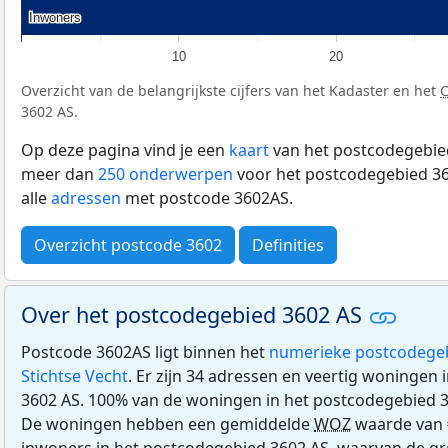
Inwoners
Inwoners
10
20
Overzicht van de belangrijkste cijfers van het Kadaster en het
3602 AS.
Op deze pagina vind je een
kaart
van het postcodegebied
meer dan
250 onderwerpen
voor het postcodegebied 36
alle
adressen
met postcode 3602AS.
Overzicht postcode 3602
Definities
Over het postcodegebied 3602 AS
Postcode 3602AS ligt binnen het
numerieke postcodege
Stichtse Vecht
. Er zijn 34 adressen en veertig woningen
3602 AS. 100% van de woningen in het postcodegebied 
De woningen hebben een gemiddelde
WOZ
waarde van 
inwoners in het postcodegebied 3602 AS, waarvan de gr