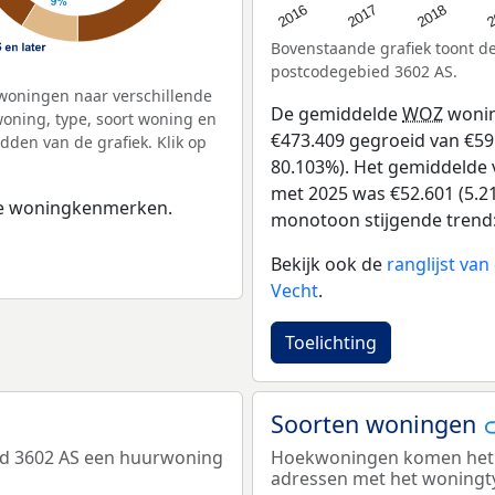
2
2016
2018
2017
Bovenstaande grafiek toont 
postcodegebied 3602 AS.
woningen naar verschillende
De gemiddelde
WOZ
wonin
ning, type, soort woning en
€473.409 gegroeid van €591 
dden van de grafiek. Klik op
80.103%). Het gemiddelde v
met 2025 was €52.601 (5.21
 de woningkenmerken.
monotoon stijgende trend: D
Bekijk ook de
ranglijst va
Vecht
.
Toelichting
Soorten woningen
ed 3602 AS een huurwoning
Hoekwoningen komen het me
adressen met het woning