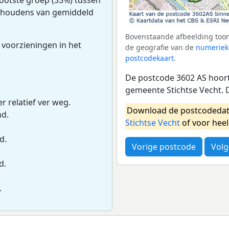
uishoudens van gemiddeld
Bovenstaande afbeelding toon
 voorzieningen in het
de geografie van de
numeriek
postcodekaart
.
De postcode 3602 AS hoort 
gemeente Stichtse Vecht. 
.
r relatief ver weg.
Download de postcodedat
nd.
Stichtse Vecht
of voor hee
d.
Vorige postcode
Volg
d.
.