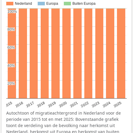
Nederland
Europa
Buiten Europa
100%
100%
80%
80%
60%
60%
40%
40%
20%
20%
2019
2022
2017
2025
2020
2015
2023
2018
2021
2016
2024
Autochtoon of migratieachtergrond in Nederland voor de
periode van 2015 tot en met 2025: Bovenstaande grafiek
toont de verdeling van de bevolking naar herkomst uit
Nederland, herkomst uit Europa en herkomst van buiten