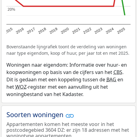
20%
20%
2019
2022
2025
2017
2020
2023
2015
2018
2021
2024
2016
Bovenstaande lijngrafiek toont de verdeling van woningen
naar type eigendom, koop of huur, per jaar tot en met 2025.
Woningen naar eigendom: Informatie over huur- en
koopwoningen op basis van de cijfers van het
CBS
.
Dit is gedaan met een koppeling tussen de
BAG
en
het
WOZ
-register met een aanvulling uit het
woningbestand van het Kadaster.
Soorten woningen
Appartementen komen het meeste voor in het
postcodegebied 3604 DZ: er zijn 18 adressen met het
woningtype appartementen.