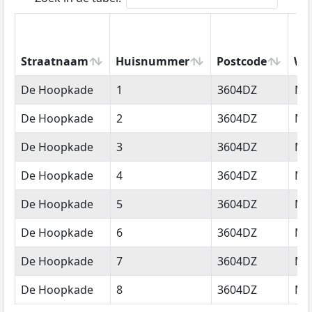
Straatnaam
Huisnummer
Postcode
Wo
Straatnaam
Huisnummer
Postcode
Wo
De Hoopkade
1
3604DZ
Ma
De Hoopkade
2
3604DZ
Ma
De Hoopkade
3
3604DZ
Ma
De Hoopkade
4
3604DZ
Ma
De Hoopkade
5
3604DZ
Ma
De Hoopkade
6
3604DZ
Ma
De Hoopkade
7
3604DZ
Ma
De Hoopkade
8
3604DZ
Ma