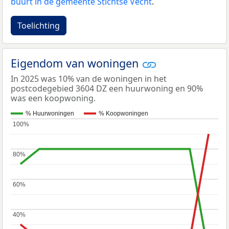
buurt in de gemeente Stichtse Vecht
.
Toelichting
Eigendom van woningen
In 2025 was 10% van de woningen in het
postcodegebied 3604 DZ een huurwoning en 90%
was een koopwoning.
% Huurwoningen
% Koopwoningen
100%
100%
80%
80%
60%
60%
40%
40%