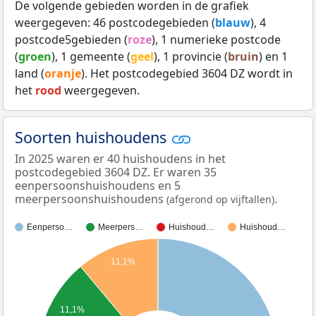
De volgende gebieden worden in de grafiek
weergegeven: 46 postcodegebieden (
blauw
), 4
postcode5gebieden (
roze
), 1 numerieke postcode
(
groen
), 1 gemeente (
geel
), 1 provincie (
bruin
) en 1
land (
oranje
). Het postcodegebied 3604 DZ wordt in
het
rood
weergegeven.
Soorten huishoudens
In 2025 waren er 40 huishoudens in het
postcodegebied 3604 DZ. Er waren 35
eenpersoonshuishoudens en 5
meerpersoonshuishoudens
.
(afgerond op vijftallen)
Eenperso…
Meerpers…
Huishoud…
Huishoud…
11,1%
11,1%