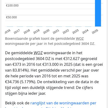
€100.000
€100.000
€50.000
€50.000
2016
2017
2018
2019
2020
2021
2022
2023
2024
2025
Bovenstaande grafiek toont de gemiddelde
WOZ
woningwaarde per jaar in het postcodegebied 3604 DZ.
De gemiddelde
WOZ
woningwaarde in het
postcodegebied 3604 DZ is met €312.627 gegroeid
van €373 in 2016 tot €313.000 in 2025 (dat is een groei
van 83.814%). Het gemiddelde verschil per jaar over
de hele periode van 2016 tot en met 2025 was
€34.736 (5.179%). De ontwikkeling van de data in de
tijd volgt een duidelijk stijgende trend: De cijfers
stijgen bijna ieder jaar.
Bekijk ook de
ranglijst van de woningwaarden per