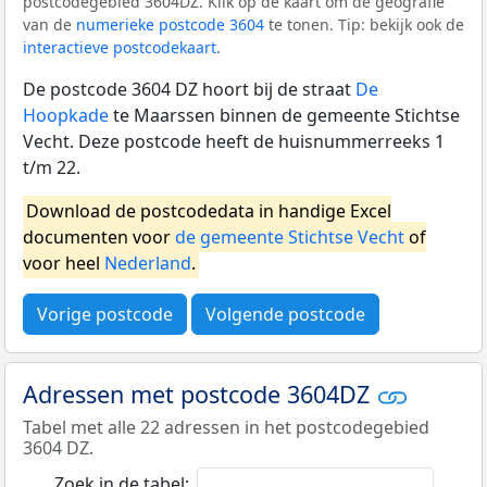
postcodegebied 3604DZ. Klik op de kaart om de geografie
van de
numerieke postcode 3604
te tonen. Tip: bekijk ook de
interactieve postcodekaart
.
De postcode 3604 DZ hoort bij de straat
De
Hoopkade
te Maarssen binnen de gemeente Stichtse
Vecht. Deze postcode heeft de huisnummerreeks 1
t/m 22.
Download de postcodedata in handige Excel
documenten voor
de gemeente Stichtse Vecht
of
voor heel
Nederland
.
Vorige postcode
Volgende postcode
Adressen met postcode 3604DZ
Tabel met alle 22 adressen in het postcodegebied
3604 DZ.
Zoek in de tabel: