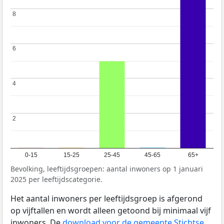
8
8
6
6
4
4
2
2
0-15
15-25
25-45
45-65
65+
Bevolking, leeftijdsgroepen: aantal inwoners op 1 januari
2025 per leeftijdscategorie.
Het aantal inwoners per leeftijdsgroep is afgerond
op vijftallen en wordt alleen getoond bij minimaal vijf
inwoners. De
download voor de gemeente Stichtse