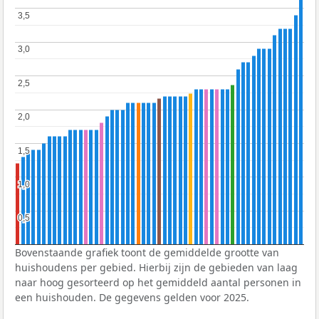
3,5
3,5
3,0
3,0
2,5
2,5
2,0
2,0
1,5
1,5
1,0
1,0
0,5
0,5
Bovenstaande grafiek toont de gemiddelde grootte van
huishoudens per gebied. Hierbij zijn de gebieden van laag
naar hoog gesorteerd op het gemiddeld aantal personen in
een huishouden. De gegevens gelden voor 2025.