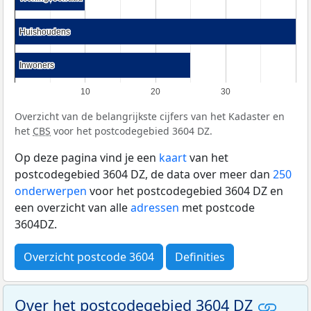
Huishoudens
Huishoudens
Inwoners
Inwoners
10
20
30
Overzicht van de belangrijkste cijfers van het Kadaster en
het
CBS
voor het postcodegebied 3604 DZ.
Op deze pagina vind je een
kaart
van het
postcodegebied 3604 DZ, de data over meer dan
250
onderwerpen
voor het postcodegebied 3604 DZ en
een overzicht van alle
adressen
met postcode
3604DZ.
Overzicht postcode 3604
Definities
Over het postcodegebied 3604 DZ