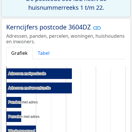
huisnummerreeks 1 t/m 22.
Kerncijfers postcode 3604DZ
Adressen, panden, percelen, woningen, huishoudens
en inwoners.
Grafiek
Tabel
Adressen met postcode
Adressen met postcode
Adressen met woonfunctie
Adressen met woonfunctie
Panden met adres
Panden met adres
Percelen met adres
Percelen met adres
Woningvoorraad
Woningvoorraad