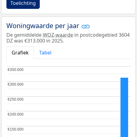
Toelichting
Woningwaarde per jaar
De gemiddelde
WOZ-waarde
in postcodegebied 3604
DZ was €313.000 in 2025.
Grafiek
Tabel
€350.000
€350.000
€300.000
€300.000
€250.000
€250.000
€200.000
€200.000
€150.000
€150.000