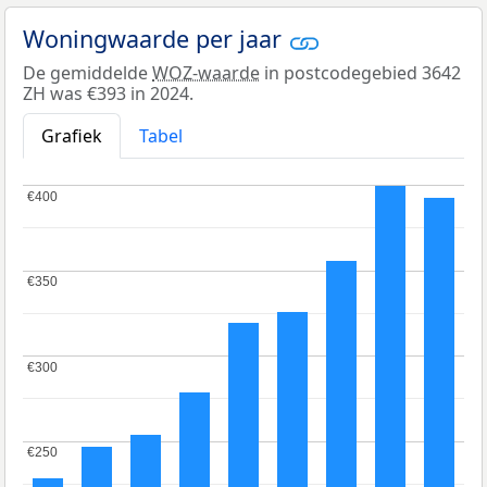
Woningwaarde per jaar
De gemiddelde
WOZ-waarde
in postcodegebied 3642
ZH was €393 in 2024.
Grafiek
Tabel
€400
€400
€350
€350
€300
€300
€250
€250