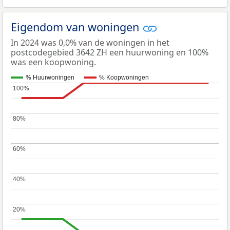
Eigendom van woningen
In 2024 was 0,0% van de woningen in het
postcodegebied 3642 ZH een huurwoning en 100%
was een koopwoning.
% Huurwoningen
% Koopwoningen
100%
100%
80%
80%
60%
60%
40%
40%
20%
20%