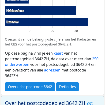
Huishoudens
Huishoudens
Inwoners
Inwoners
10
20
30
Overzicht van de belangrijkste cijfers van het Kadaster en
het
CBS
voor het postcodegebied 3642 ZH.
Op deze pagina vind je een
kaart
van het
postcodegebied 3642 ZH, de data over meer dan
250
onderwerpen
voor het postcodegebied 3642 ZH en
een overzicht van alle
adressen
met postcode
3642ZH.
Overzicht postcode 3642
Definities
Over het postcodegebied 3642 ZH