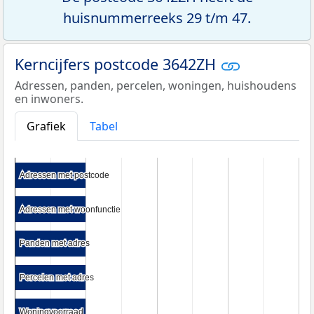
huisnummerreeks 29 t/m 47.
Kerncijfers postcode 3642ZH
Adressen, panden, percelen, woningen, huishoudens
en inwoners.
Grafiek
Tabel
Adressen met postcode
Adressen met postcode
Adressen met woonfunctie
Adressen met woonfunctie
Panden met adres
Panden met adres
Percelen met adres
Percelen met adres
Woningvoorraad
Woningvoorraad