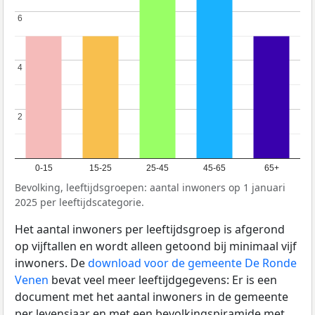
6
6
4
4
2
2
0-15
15-25
25-45
45-65
65+
Bevolking, leeftijdsgroepen: aantal inwoners op 1 januari
2025 per leeftijdscategorie.
Het aantal inwoners per leeftijdsgroep is afgerond
op vijftallen en wordt alleen getoond bij minimaal vijf
inwoners. De
download voor de gemeente De Ronde
Venen
bevat veel meer leeftijdgegevens: Er is een
document met het aantal inwoners in de gemeente
per levensjaar en met een bevolkingspiramide met