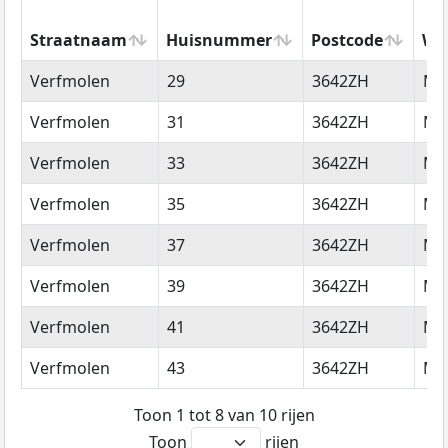
Straatnaam
Huisnummer
Postcode
Wo
Straatnaam
Huisnummer
Postcode
Wo
Verfmolen
29
3642ZH
Mij
Verfmolen
31
3642ZH
Mij
Verfmolen
33
3642ZH
Mij
Verfmolen
35
3642ZH
Mij
Verfmolen
37
3642ZH
Mij
Verfmolen
39
3642ZH
Mij
Verfmolen
41
3642ZH
Mij
Verfmolen
43
3642ZH
Mij
Toon 1 tot 8 van 10 rijen
Toon
rijen