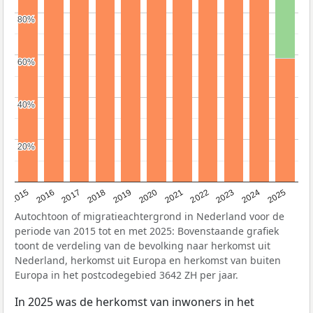
80%
80%
60%
60%
40%
40%
20%
20%
2019
2022
2017
2025
2020
2015
2023
2018
2021
2016
2024
Autochtoon of migratieachtergrond in Nederland voor de
periode van 2015 tot en met 2025: Bovenstaande grafiek
toont de verdeling van de bevolking naar herkomst uit
Nederland, herkomst uit Europa en herkomst van buiten
Europa in het postcodegebied 3642 ZH per jaar.
In 2025 was de herkomst van inwoners in het