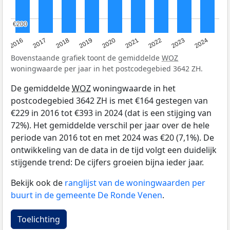
€200
€200
2016
2017
2018
2019
2020
2021
2022
2023
2024
Bovenstaande grafiek toont de gemiddelde
WOZ
woningwaarde per jaar in het postcodegebied 3642 ZH.
De gemiddelde
WOZ
woningwaarde in het
postcodegebied 3642 ZH is met €164 gestegen van
€229 in 2016 tot €393 in 2024 (dat is een stijging van
72%). Het gemiddelde verschil per jaar over de hele
periode van 2016 tot en met 2024 was €20 (7,1%). De
ontwikkeling van de data in de tijd volgt een duidelijk
stijgende trend: De cijfers groeien bijna ieder jaar.
Bekijk ook de
ranglijst van de woningwaarden per
buurt in de gemeente De Ronde Venen
.
Toelichting