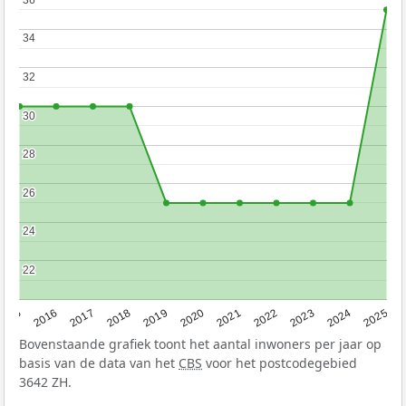
34
34
32
32
30
30
28
28
26
26
24
24
22
22
2015
2016
2017
2018
2019
2020
2021
2022
2023
2024
2025
Bovenstaande grafiek toont het aantal inwoners per jaar op
basis van de data van het
CBS
voor het postcodegebied
3642 ZH.